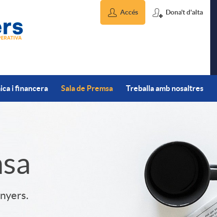
Accés
Dona't d'alta
ca i financera
Sala de Premsa
Treballa amb nosaltres
msa
inyers.