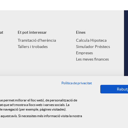
at
Et pot interessar
Eines
Tramitació d'herència
Calcula Hipoteca
Tallers i trobades
Simulador Préstecs
Empreses
Les meves finances
Política de privacitat
Rebut
que permet millorar el lloc web), de personalització de
 que se't mostra a llocs web i xarxes socials. La
s de navegació (per exemple, pàgines visitades).
 aquest avís. Si necessites més informació visita la nostra
ica de cookies
Privacitat
Avís legal
Tauler d'anuncis