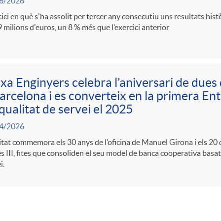
6/2026
ici en què s'ha assolit per tercer any consecutiu uns resultats his
 milions d'euros, un 8 % més que l’exercici anterior
xa Enginyers celebra l’aniversari de dues 
arcelona i es converteix en la primera Enti
qualitat de servei el 2025
4/2026
itat commemora els 30 anys de l’oficina de Manuel Girona i els 20 d
s III, fites que consoliden el seu model de banca cooperativa basat 
i.