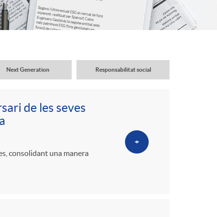
o
r
d
Next Generation
Responsabilitat social
'
sari de les seves
i
a
+
d
des, consolidant una manera
i