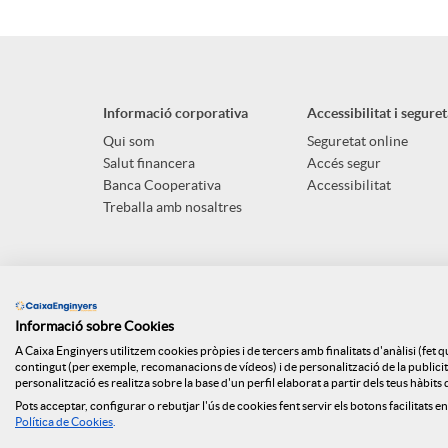
Informació corporativa
Accessibilitat i seguret
Qui som
Seguretat online
Salut financera
Accés segur
Banca Cooperativa
Accessibilitat
Treballa amb nosaltres
Informació sobre Cookies
A Caixa Enginyers utilitzem cookies pròpies i de tercers amb finalitats d'anàlisi (fet 
contingut (per exemple, recomanacions de vídeos) i de personalització de la publicitat
personalització es realitza sobre la base d'un perfil elaborat a partir dels teus hàbit
Pots acceptar, configurar o rebutjar l'ús de cookies fent servir els botons facilitats en
Mapa web
ISO
Api Market
Polít
Política de Cookies
.