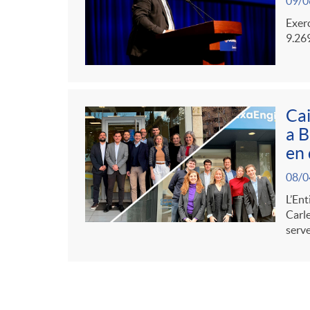
09/0
Exerc
9.269
Cai
a B
en 
08/0
L’Ent
Carle
serve