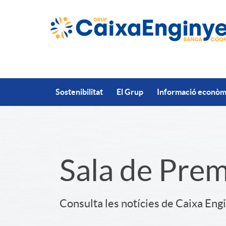
Salta al contingut principal
Sostenibilitat
El Grup
Informació econòmi
S
Sala de Pre
l
Consulta les notícies de Caixa Eng
i