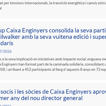
t per tensions internacionals, la transició energètica i canvis estr
l
p Caixa Enginyers consolida la seva partic
ilwalker amb la seva vuitena edició i sup
idaris
7/2026
s a la seva implicació en iniciatives amb impacte social, enguany 
 Enginyers han format part de la caminada solidària, consolidant 
18, i arribant a 452 participants al llarg d´aquests 8 anys en 72 eq
 socis i les sòcies de Caixa Enginyers apro
mer any del nou director general