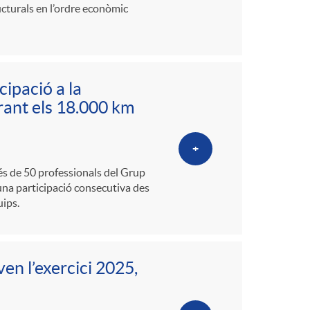
ucturals en l’ordre econòmic
ipació a la
erant els 18.000 km
+
més de 50 professionals del Grup
una participació consecutiva des
uips.
ven l’exercici 2025,