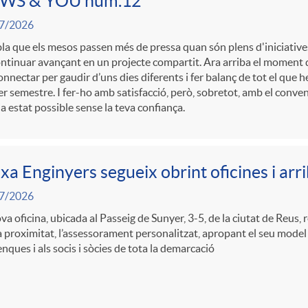
WS & YOU núm.12
7/2026
a que els mesos passen més de pressa quan són plens d'iniciatives, 
ntinuar avançant en un projecte compartit. Ara arriba el moment d
nnectar per gaudir d’uns dies diferents i fer balanç de tot el que
r semestre. I fer-ho amb satisfacció, però, sobretot, amb el conve
a estat possible sense la teva confiança.
xa Enginyers segueix obrint oficines i arr
7/2026
va oficina, ubicada al Passeig de Sunyer, 3-5, de la ciutat de Reus, 
a proximitat, l’assessorament personalitzat, apropant el seu model
nques i als socis i sòcies de tota la demarcació