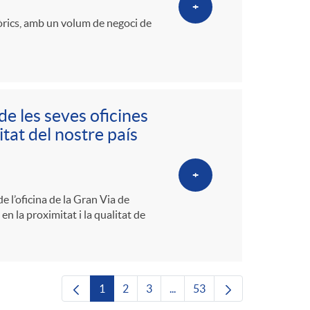
+
tòrics, amb un volum de negoci de
de les seves oficines
tat del nostre país
+
e l’oficina de la Gran Via de
en la proximitat i la qualitat de
1
2
3
...
53
Pàgina
Pàgina
Pàgina
Pàgines intermèdies Utilitze
Pàgina