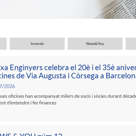
Inversió
News&You
xa Enginyers celebra el 20è i el 35è aniver
cines de Via Augusta i Còrsega a Barcelon
7/2026
ues oficines han acompanyat milers de socis i sòcies durant dèca
ent d’entendre i fer finances