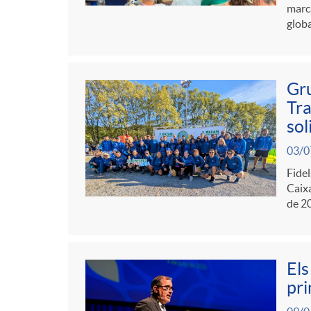
g
marca
globa
o
r
Gru
Tra
sol
i
03/0
Fidel
a
Caixa
de 20
s
Els
pri