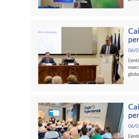
r
t
n
s
i
r
g
a
Cai
e
o
per
u
06/0
s
C
L’ent
t
marca
globa
a
s
t
Cai
per
e
06/0
L’ent