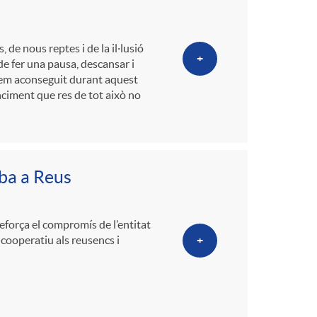
o
m
de nous reptes i de la il·lusió
+
e fer una pausa, descansar i
 hem aconseguit durant aquest
a
nciment que res de tot això no
iba a Reus
reforça el compromís de l’entitat
 cooperatiu als reusencs i
+