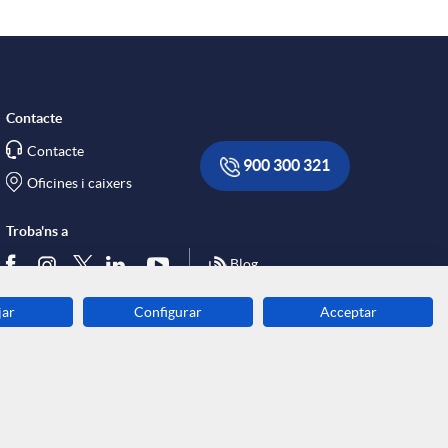
Contacte
Contacte
900 300 321
Oficines i caixers
Troba'ns a
Blog
jar
Configurar
Acceptar
Descarrega-la ara
Banca MOBILE
© Grup Caixa Enginyers 2026