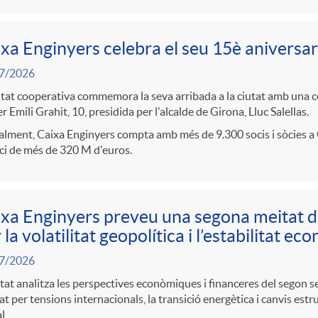
xa Enginyers celebra el seu 15è aniversar
7/2026
itat cooperativa commemora la seva arribada a la ciutat amb una cel
r Emili Grahit, 10, presidida per l'alcalde de Girona, Lluc Salellas.
lment, Caixa Enginyers compta amb més de 9.300 socis i sòcies a 
ci de més de 320 M d'euros.
xa Enginyers preveu una segona meitat 
 la volatilitat geopolítica i l’estabilitat e
7/2026
itat analitza les perspectives econòmiques i financeres del segon 
t per tensions internacionals, la transició energètica i canvis estr
l