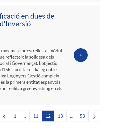
ficació en dues de
 d'Inversió
màxima, cinc estrelles, al mòdul
+
e reflecteix la solidesa dels
cial i Governança). L'objectiu
'ISR i facilitar el diàleg entre
. Caixa Enginyers Gestió compleix
és la primera entitat espanyola
e no realitza greenwashing en els
1
...
11
12
13
...
53
Pàgina
Pàgines intermèdies Utilitzeu TAB per navegar.
Pàgina
Pàgina
Pàgina
Pàgines intermèdies Utilitze
Pàgina