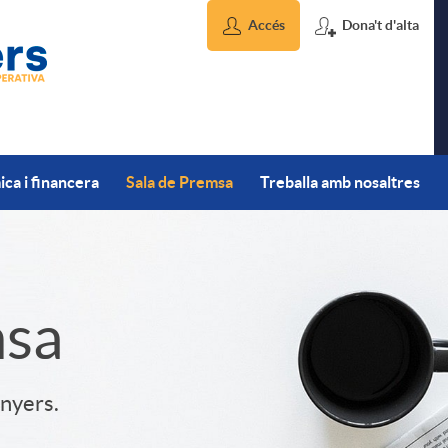
Accés
Dona't d'alta
ca i financera
Sala de Premsa
Treballa amb nosaltres
msa
inyers.