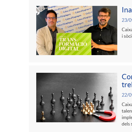
Ina
23/0
Caixa
i sòc
Con
tre
22/0
Caixa
talen
imple
dels 