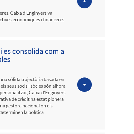
+
ceres, Caixa d’Enginyers va
ectives econòmiques i financeres
i es consolida com a
bles
una sòlida trajectòria basada en
+
 els seus socis i sòcies són alhora
 personalitzat, Caixa d'Enginyers
ativa de crèdit ha estat pionera
una gestora nacional on els
eterminen la política