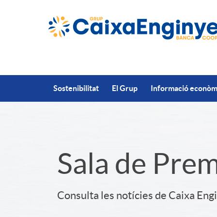
Salta al contingut principal
Sostenibilitat
El Grup
Informació econòmi
S
Sala de Pre
l
Consulta les notícies de Caixa Eng
i