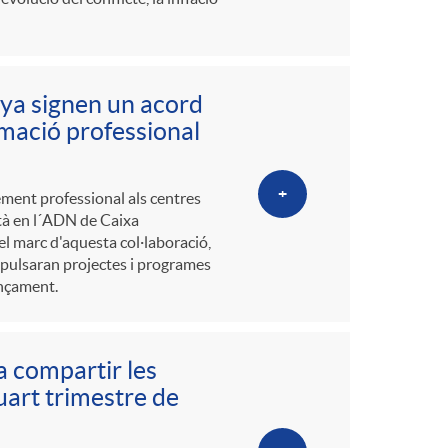
nya signen un acord
rmació professional
+
ement professional als centres
stà en l´ADN de Caixa
n el marc d'aquesta col·laboració,
mpulsaran projectes i programes
ançament.
a compartir les
uart trimestre de