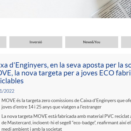
Inversió
News&You
xa d'Enginyers, en la seva aposta per la sos
E, la nova targeta per a joves ECO fabr
iclables
1/2022
MOVE és la targeta zero comissions de Caixa d'Enginyers que ofe
joves d'entre 14 i 25 anys que viatgen a l'estranger
La nova targeta MOVE està fabricada amb material PVC reciclat al
de Mastercard, incloent-hi el segell “eco-badge”, reafirmant així 
medi ambient i amb la societat