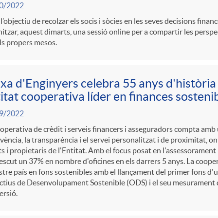
0/2022
’objectiu de recolzar els socis i sòcies en les seves decisions finan
itzar, aquest dimarts, una sessió online per a compartir les persp
ls propers mesos.
xa d'Enginyers celebra 55 anys d'història 
itat cooperativa líder en finances sosteni
9/2022
operativa de crèdit i serveis financers i asseguradors compta amb 
lvència, la transparència i el servei personalitzat i de proximitat, on
ts i propietaris de l'Entitat. Amb el focus posat en l'assessorament
escut un 37% en nombre d'oficines en els darrers 5 anys. La cooper
stre país en fons sostenibles amb el llançament del primer fons d'
ctius de Desenvolupament Sostenible (ODS) i el seu mesurament d
ersió.