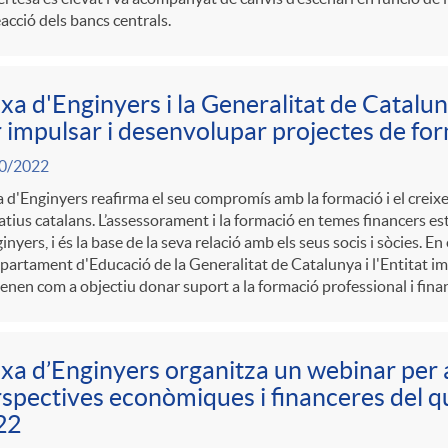
reacció dels bancs centrals.
xa d'Enginyers i la Generalitat de Catalu
 impulsar i desenvolupar projectes de fo
0/2022
 d'Enginyers reafirma el seu compromís amb la formació i el creix
tius catalans. L’assessorament i la formació en temes financers e
inyers, i és la base de la seva relació amb els seus socis i sòcies. E
partament d'Educació de la Generalitat de Catalunya i l'Entitat i
enen com a objectiu donar suport a la formació professional i fin
xa d’Enginyers organitza un webinar per 
spectives econòmiques i financeres del q
22