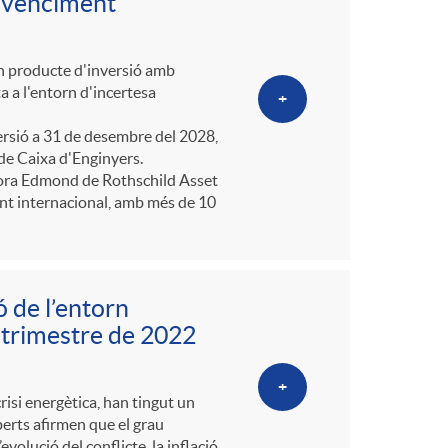
 venciment
un producte d'inversió amb
a a l'entorn d'incertesa
+
sió a 31 de desembre del 2028,
 de Caixa d'Enginyers.
stora Edmond de Rothschild Asset
nt internacional, amb més de 10
 de l’entorn
 trimestre de 2022
+
crisi energètica, han tingut un
perts afirmen que el grau
volució del conflicte, la inflació