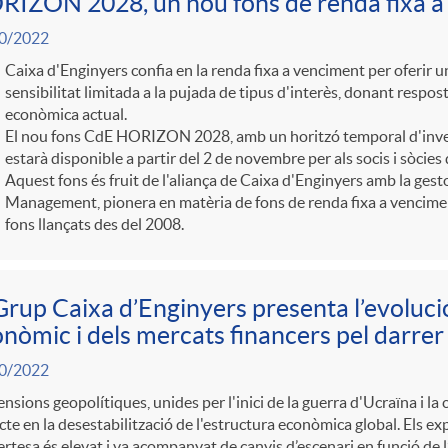
IZON 2028, un nou fons de renda fixa a
0/2022
Caixa d'Enginyers confia en la renda fixa a venciment per oferir 
sensibilitat limitada a la pujada de tipus d'interès, donant respost
econòmica actual.
El nou fons CdE HORIZON 2028, amb un horitzó temporal d'inver
estarà disponible a partir del 2 de novembre per als socis i sòcies
Aquest fons és fruit de l'aliança de Caixa d'Enginyers amb la ge
Management, pionera en matèria de fons de renda fixa a vencime
fons llançats des del 2008.
Grup Caixa d’Enginyers presenta l’evolució
nòmic i dels mercats financers pel darrer
0/2022
ensions geopolítiques, unides per l'inici de la guerra d'Ucraïna i la 
te en la desestabilització de l'estructura econòmica global. Els ex
ertesa és elevat i va acompanyat de canvis d’escenari en funció de l’e