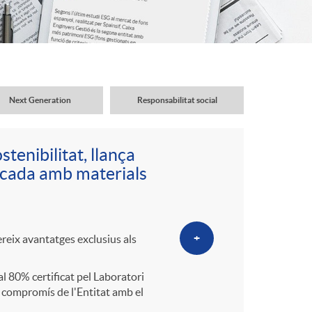
o
r
d
Next Generation
Responsabilitat social
'
tenibilitat, llança
i
icada amb materials
d
+
reix avantatges exclusius als
i
 80% certificat pel Laboratori
el compromís de l'Entitat amb el