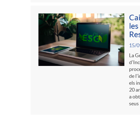
Cai
les
Re
15/0
La Ge
d'Inc
proce
de l'
els i
20 an
a obt
seus 