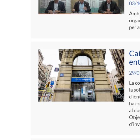
g
03/1
Amb l
o
organ
per a
r
Cai
i
ent
29/0
a
La co
la so
clien
s
ha cr
al no
Obje
d'inv