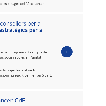
o
e les platges del Mediterrani
m
consellers per a
a
estratègica per al
+
ixa d'Enginyers, té un pla de
s socis i sòcies en l'àmbit
ada trajectòria al sector
sions, presidit per Ferran Sicart,
lancen CdE