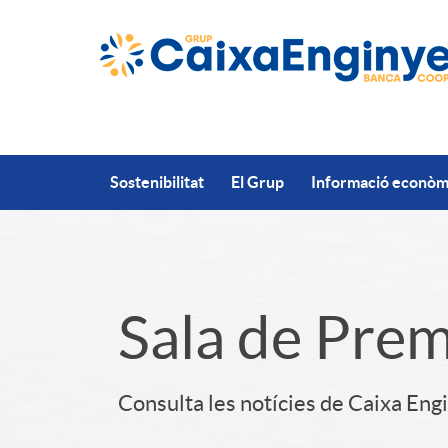
Salta al contingut principal
Sostenibilitat
El Grup
Informació econòmi
S
Sala de Pre
l
Consulta les notícies de Caixa Eng
i