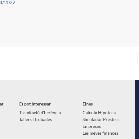
4/2022
at
Et pot interessar
Eines
Tramitació d'herència
Calcula Hipoteca
Tallers i trobades
Simulador Préstecs
Empreses
Les meves finances