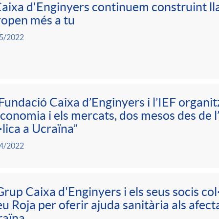
aixa d'Enginyers continuem construint ll
open més a tu
5/2022
Fundació Caixa d’Enginyers i l’IEF organit
economia i els mercats, dos mesos des de l’i
·lica a Ucraïna”
4/2022
Grup Caixa d'Enginyers i els seus socis co
u Roja per oferir ajuda sanitària als afecta
raïna