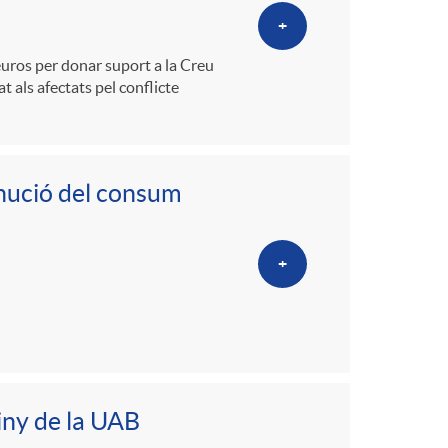
+
euros per donar suport a la Creu
at als afectats pel conflicte
minució del consum
+
iny de la UAB