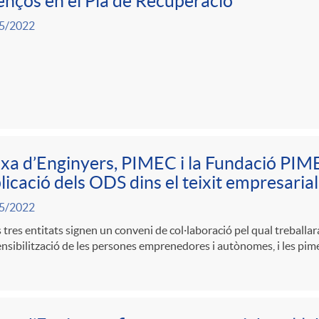
nços en el Pla de Recuperació
5/2022
xa d’Enginyers, PIMEC i la Fundació PIM
plicació dels ODS dins el teixit empresarial
5/2022
 tres entitats signen un conveni de col·laboració pel qual treballa
sensibilització de les persones emprenedores i autònomes, i les pi