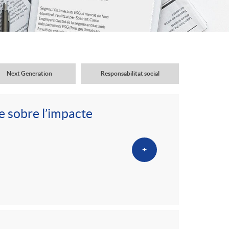
o
r
d
Next Generation
Responsabilitat social
'
e sobre l’impacte
i
+
d
i