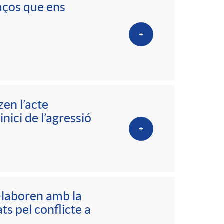
aços que ens
+
zen l’acte
nici de l’agressió
+
l·laboren amb la
ts pel conflicte a