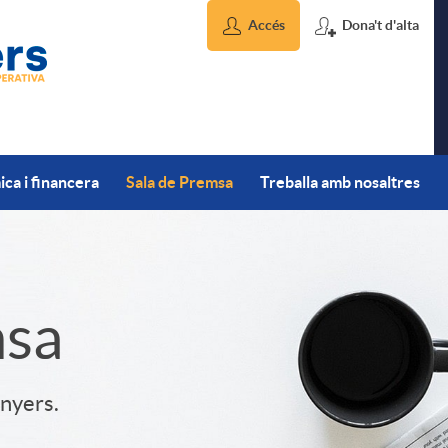
Accés
Dona't d'alta
ca i financera
Sala de Premsa
Treballa amb nosaltres
msa
inyers.