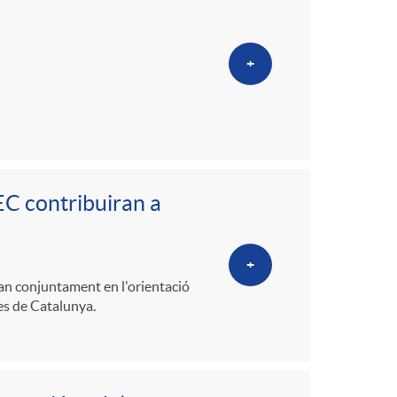
o
m
+
a
EC contribuiran a
+
ran conjuntament en l'orientació
mes de Catalunya.