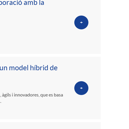
boració amb la
+
 un model híbrid de
+
àgils i innovadores, que es basa
.