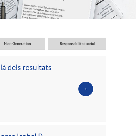
o
r
d
Next Generation
Responsabilitat social
'
là dels resultats
i
+
d
i