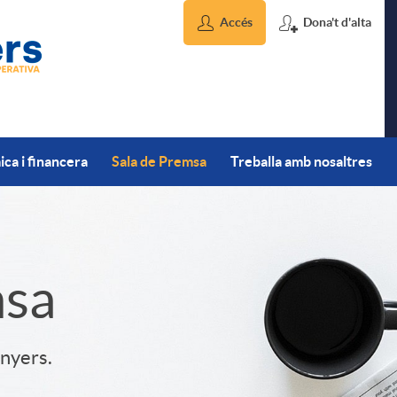
Accés
Dona't d'alta
ca i financera
Sala de Premsa
Treballa amb nosaltres
msa
inyers.