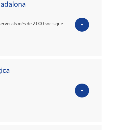
 Badalona
servei als més de 2.000 socis que
+
gica
+