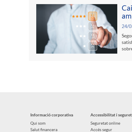
Cai
amb
24/0
Segon
satis
sobre
Informació corporativa
Accessibilitat i seguret
Qui som
Seguretat online
Salut financera
Accés segur