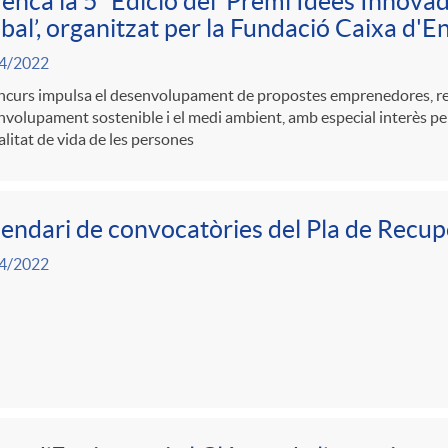
enca la 5ª Edició del ‘Premi Idees Innovad
bal’, organitzat per la Fundació Caixa d'E
4/2022
ncurs impulsa el desenvolupament de propostes emprenedores, rel
volupament sostenible i el medi ambient, amb especial interès pel
alitat de vida de les persones
endari de convocatòries del Pla de Recup
4/2022