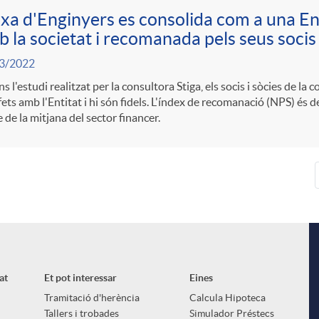
xa d'Enginyers es consolida com a una E
 la societat i recomanada pels seus socis
3/2022
s l'estudi realitzat per la consultora Stiga, els socis i sòcies de la
fets amb l'Entitat i hi són fidels. L'índex de recomanació (NPS) és de
 de la mitjana del sector financer.
at
Et pot interessar
Eines
Tramitació d'herència
Calcula Hipoteca
Tallers i trobades
Simulador Préstecs