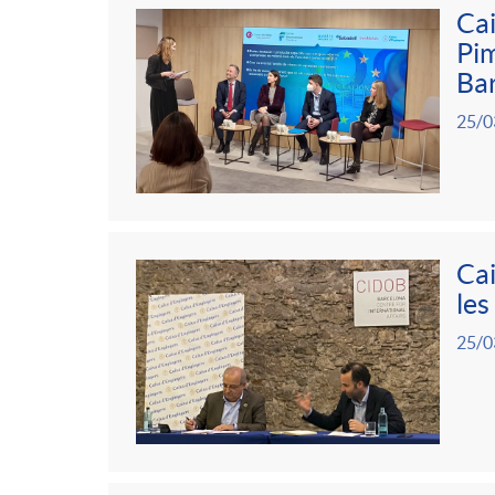
g
Cai
Pim
o
Ba
25/0
r
i
Cai
a
les
25/0
s