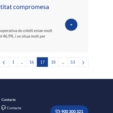
ntitat compromesa
+
 cooperativa de crèdit estan molt
l 46,9%, i se situa molt per
1
...
16
17
18
...
53
Pàgina
Pàgines intermèdies Utilitzeu TAB per navegar.
Pàgina
Pàgina
Pàgina
Pàgines intermèdies Utilitze
Pàgina
Contacte
Contacte
900 300 321