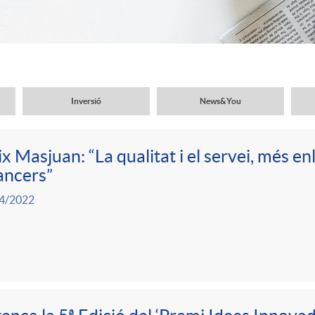
Inversió
News&You
ix Masjuan: “La qualitat i el servei, més enl
ancers”
4/2022