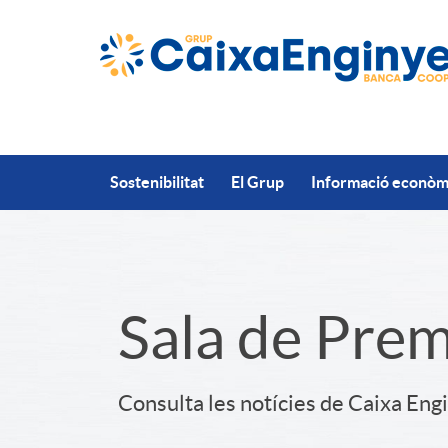
Salta al contingut principal
Sostenibilitat
El Grup
Informació econòmi
S
Sala de Pre
l
Consulta les notícies de Caixa Eng
i