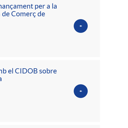
inançament per a la
ra de Comerç de
+
amb el CIDOB sobre
a
+