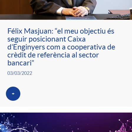
ó
t
l
r
p
e
i
Félix Masjuan: “el meu objectiu és
a
seguir posicionant Caixa
e
n
c
d’Enginyers com a cooperativa de
S
crèdit de referència al sector
r
i
bancari”
a
a
03/03/2022
c
d
d
l
+
a
o
o
a
t
A
r
d