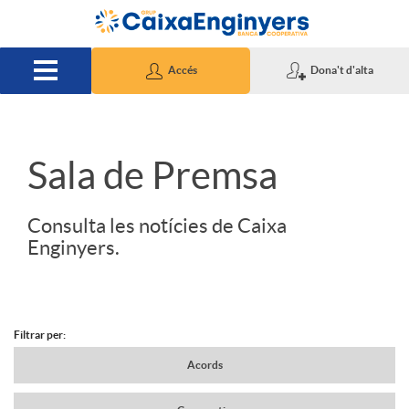
Salta al contingut principal
Accés
Dona't d'alta
S
Sala de Premsa
l
Consulta les notícies de Caixa
Enginyers.
i
d
Filtrar per:
N
Acords
e