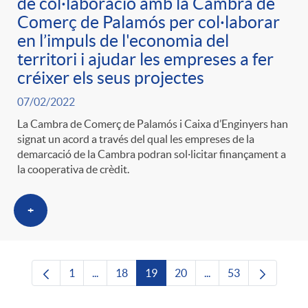
de col·laboració amb la Cambra de
Comerç de Palamós per col·laborar
en l’impuls de l'economia del
territori i ajudar les empreses a fer
créixer els seus projectes
07/02/2022
La Cambra de Comerç de Palamós i Caixa d’Enginyers han
signat un acord a través del qual les empreses de la
demarcació de la Cambra podran sol·licitar finançament a
la cooperativa de crèdit.
+
1
...
18
19
20
...
53
Pàgina
Pàgines intermèdies Utilitzeu TAB per navega
Pàgina
Pàgina
Pàgina
Pàgines intermèdies U
Pàgina