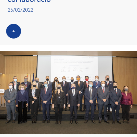
g
25/02/2022
o
+
r
i
a
s