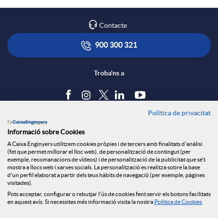
Contacte
900 300 321
Troba'ns a
Política de privacitat
Blog
Informació sobre Cookies
Tauler d'anuncis
A Caixa Enginyers utilitzem cookies pròpies i de tercers amb finalitats d'anàlisi
Política de cookies
(fet que permet millorar el lloc web), de personalització de contingut (per
Avís legal
exemple, recomanacions de vídeos) i de personalització de la publicitat que se't
mostra a llocs web i xarxes socials. La personalització es realitza sobre la base
Seguretat Online
d'un perfil elaborat a partir dels teus hàbits de navegació (per exemple, pàgines
Privacitat
visitades).
Pots acceptar, configurar o rebutjar l'ús de cookies fent servir els botons facilitats
Canal denúncies
en aquest avís. Si necessites més informació visita la nostra
Política de Cookies
.