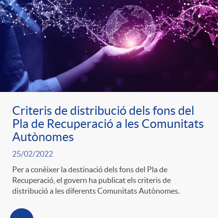
e
n
d
e
g
c
e
p
o
l
c
r
r
a
o
Criteris de distribució dels fons del
e
Pla de Recuperació a les Comunitats
i
F
Autònomes
n
n
25/02/2022
e
i
t
Per a conèixer la destinació dels fons del Pla de
s
Recuperació, el govern ha publicat els criteris de
distribució a les diferents Comunitats Autònomes.
s
l
i
a