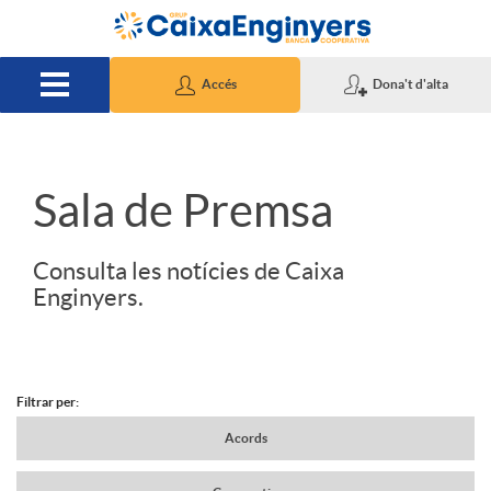
Salta al contingut principal
Accés
Dona't d'alta
S
Sala de Premsa
l
Consulta les notícies de Caixa
Enginyers.
i
d
Filtrar per:
N
Acords
e