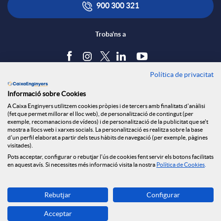
900 300 321
Troba'ns a
Política de privacitat
Blog
Informació sobre Cookies
Tauler d'anuncis
A Caixa Enginyers utilitzem cookies pròpies i de tercers amb finalitats d'anàlisi
Política de cookies
(fet que permet millorar el lloc web), de personalització de contingut (per
Avís legal
exemple, recomanacions de vídeos) i de personalització de la publicitat que se't
mostra a llocs web i xarxes socials. La personalització es realitza sobre la base
Seguretat Online
d'un perfil elaborat a partir dels teus hàbits de navegació (per exemple, pàgines
Privacitat
visitades).
Pots acceptar, configurar o rebutjar l'ús de cookies fent servir els botons facilitats
Canal denúncies
en aquest avís. Si necessites més informació visita la nostra
Política de Cookies
.
Descarrega-la ara
Rebutjar
Configurar
Banca MOBILE
Acceptar
© Grup Caixa Enginyers 2026