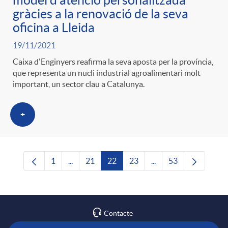
model d'atenció personalitzada
gràcies a la renovació de la seva
oficina a Lleida
19/11/2021
Caixa d'Enginyers reafirma la seva aposta per la província,
que representa un nucli industrial agroalimentari molt
important, un sector clau a Catalunya.
+
1
...
21
22
23
...
53
Pàgina
Pàgines intermèdies Utilitzeu TAB per navega
Pàgina
Pàgina
Pàgina
Pàgines intermèdies U
Pàgina
Contacte