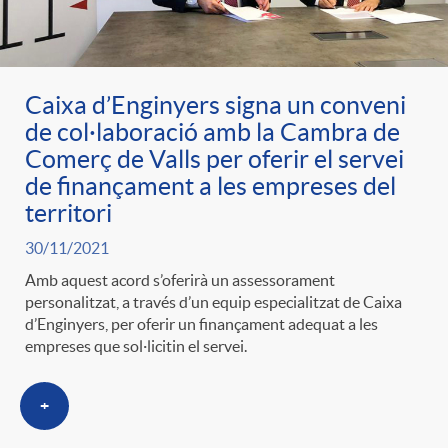
ó
t
l
r
p
e
i
Caixa d’Enginyers signa un conveni
a
de col·laboració amb la Cambra de
e
n
c
Comerç de Valls per oferir el servei
S
de finançament a les empreses del
r
i
territori
a
a
30/11/2021
c
d
d
Amb aquest acord s’oferirà un assessorament
l
personalitzat, a través d’un equip especialitzat de Caixa
d’Enginyers, per oferir un finançament adequat a les
a
o
o
empreses que sol·licitin el servei.
a
t
A
r
+
d