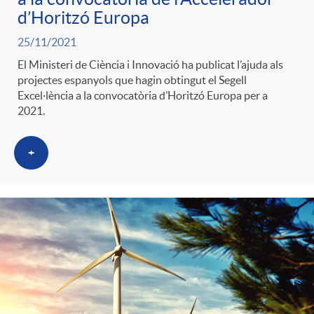
g
d’Horitzó Europa
25/11/2021
o
El Ministeri de Ciència i Innovació ha publicat l’ajuda als
projectes espanyols que hagin obtingut el Segell
Excel·lència a la convocatòria d’Horitzó Europa per a
r
2021.
i
+
a
s