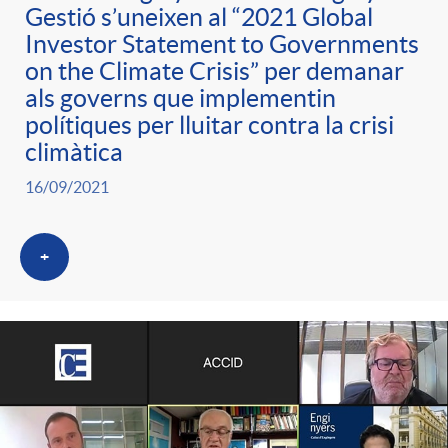
g
Gestió s’uneixen al “2021 Global
Investor Statement to Governments
on the Climate Crisis” per demanar
o
als governs que implementin
polítiques per lluitar contra la crisi
r
climàtica
16/09/2021
i
+
a
s