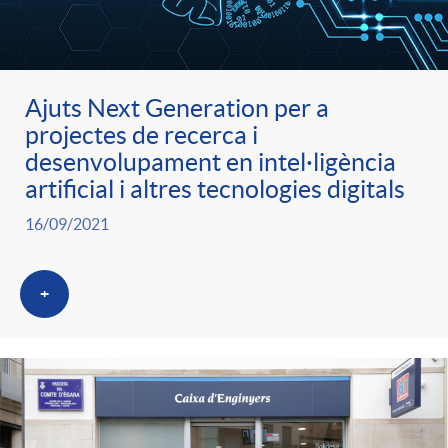
ó
t
l
r
p
e
i
Ajuts Next Generation per a
a
projectes de recerca i
e
n
c
desenvolupament en intel·ligència
S
artificial i altres tecnologies digitals
r
i
a
16/09/2021
a
c
d
d
+
l
a
o
o
a
t
A
r
d