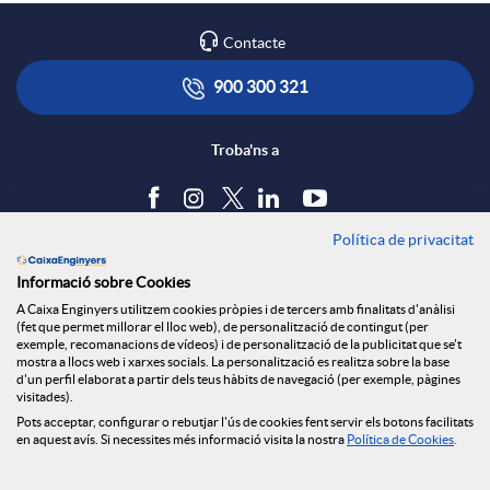
Contacte
900 300 321
Troba'ns a
Política de privacitat
Blog
Informació sobre Cookies
Tauler d'anuncis
A Caixa Enginyers utilitzem cookies pròpies i de tercers amb finalitats d'anàlisi
Política de cookies
(fet que permet millorar el lloc web), de personalització de contingut (per
Avís legal
exemple, recomanacions de vídeos) i de personalització de la publicitat que se't
mostra a llocs web i xarxes socials. La personalització es realitza sobre la base
Seguretat Online
d'un perfil elaborat a partir dels teus hàbits de navegació (per exemple, pàgines
Privacitat
visitades).
Canal denúncies
Pots acceptar, configurar o rebutjar l'ús de cookies fent servir els botons facilitats
en aquest avís. Si necessites més informació visita la nostra
Política de Cookies
.