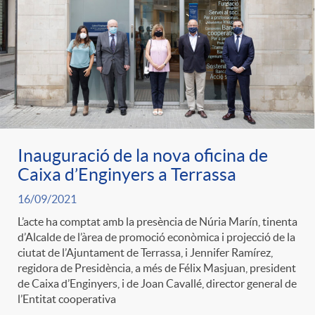
e
n
d
e
g
c
e
p
o
l
c
r
r
a
o
Inauguració de la nova oficina de
e
Caixa d’Enginyers a Terrassa
i
F
n
16/09/2021
n
L’acte ha comptat amb la presència de Núria Marín, tinenta
e
i
d’Alcalde de l’àrea de promoció econòmica i projecció de la
t
ciutat de l’Ajuntament de Terrassa, i Jennifer Ramírez,
s
regidora de Presidència, a més de Félix Masjuan, president
s
l
de Caixa d’Enginyers, i de Joan Cavallé, director general de
i
l’Entitat cooperativa
a