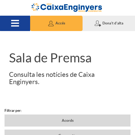
Salta al contingut principal
Accés
Dona't d'alta
S
Sala de Premsa
l
Consulta les notícies de Caixa
Enginyers.
i
d
Filtrar per:
N
Acords
e