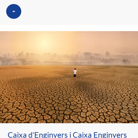
t
n
+
r
g
o
u
C
t
a
s
t
e
Caixa d’Enginyers i Caixa Enginyers