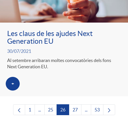
Les claus de les ajudes Next
Generation EU
30/07/2021
Al setembre arribaran moltes convocatòries dels fons
Next Generation EU.
+
1
...
25
26
27
...
53
Pàgina
Pàgines intermèdies Utilitzeu TAB per navega
Pàgina
Pàgina
Pàgina
Pàgines intermèdies U
Pàgina