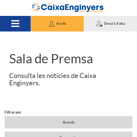
Salta al contingut principal
Accés
Dona't d'alta
S
Sala de Premsa
l
Consulta les notícies de Caixa
Enginyers.
i
d
Filtrar per:
N
Acords
e