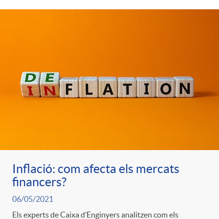
t
n
r
g
o
u
C
t
a
s
t
Inflació: com afecta els mercats
financers?
e
06/05/2021
Els experts de Caixa d’Enginyers analitzen com els