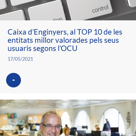
ó
t
l
r
p
e
i
Caixa d’Enginyers, al TOP 10 de les
a
entitats millor valorades pels seus
e
n
c
usuaris segons l’OCU
S
17/05/2021
r
i
a
a
+
c
d
d
l
a
o
o
a
t
A
r
d