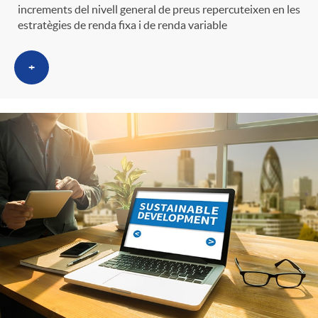
g
increments del nivell general de preus repercuteixen en les
estratègies de renda fixa i de renda variable
o
+
r
i
a
s