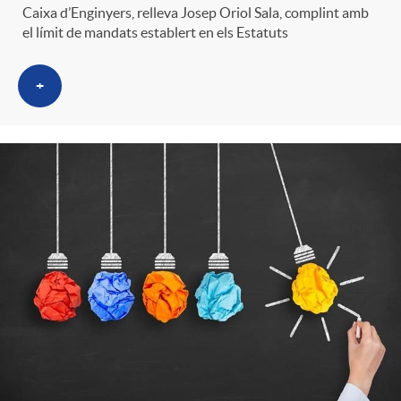
Caixa d’Enginyers, relleva Josep Oriol Sala, complint amb
el límit de mandats establert en els Estatuts
+