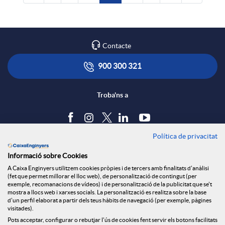
Contacte
900 300 321
Troba'ns a
Política de privacitat
Blog
Informació sobre Cookies
Tauler d'anuncis
A Caixa Enginyers utilitzem cookies pròpies i de tercers amb finalitats d'anàlisi
Política de cookies
(fet que permet millorar el lloc web), de personalització de contingut (per
Avís legal
exemple, recomanacions de vídeos) i de personalització de la publicitat que se't
mostra a llocs web i xarxes socials. La personalització es realitza sobre la base
Seguretat Online
d'un perfil elaborat a partir dels teus hàbits de navegació (per exemple, pàgines
Privacitat
visitades).
Pots acceptar, configurar o rebutjar l'ús de cookies fent servir els botons facilitats
Canal denúncies