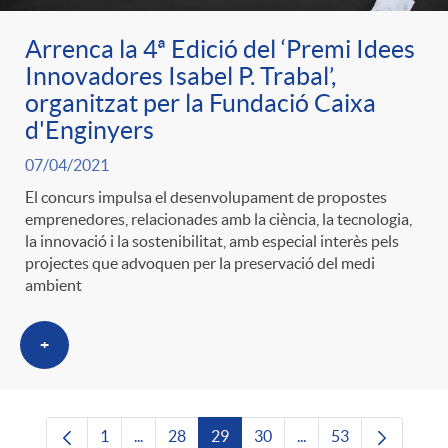
Arrenca la 4ª Edició del ‘Premi Idees
Innovadores Isabel P. Trabal’,
organitzat per la Fundació Caixa
d'Enginyers
07/04/2021
El concurs impulsa el desenvolupament de propostes
emprenedores, relacionades amb la ciència, la tecnologia,
la innovació i la sostenibilitat, amb especial interès pels
projectes que advoquen per la preservació del medi
ambient
+
1
...
28
29
30
...
53
Pàgina
Pàgines intermèdies Utilitzeu TAB per navega
Pàgina
Pàgina
Pàgina
Pàgines intermèdies U
Pàgina