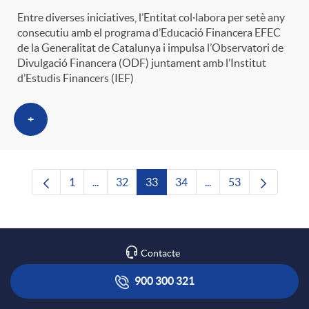
Entre diverses iniciatives, l’Entitat col·labora per setè any
consecutiu amb el programa d’Educació Financera EFEC
de la Generalitat de Catalunya i impulsa l’Observatori de
Divulgació Financera (ODF) juntament amb l’Institut
d’Estudis Financers (IEF)
+
1
...
32
33
34
...
53
Pàgina
Pàgines intermèdies Utilitzeu TAB per navega
Pàgina
Pàgina
Pàgina
Pàgines intermèdies U
Pàgina
Contacte
900 300 321