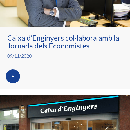
ó
t
l
r
p
e
i
a
Caixa d’Enginyers col·labora amb la
e
n
c
Jornada dels Economistes
S
09/11/2020
r
i
a
a
+
c
d
d
l
a
o
o
a
t
A
r
d