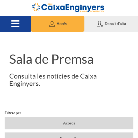
Salta al contingut principal
Accés
Dona't d'alta
S
Sala de Premsa
l
Consulta les notícies de Caixa
Enginyers.
i
d
Filtrar per:
N
Acords
e