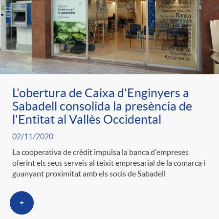
e
n
d
e
g
c
e
p
o
l
c
r
L'obertura de Caixa d'Enginyers a
r
a
Sabadell consolida la presència de
o
e
l'Entitat al Vallès Occidental
i
F
n
02/11/2020
n
La cooperativa de crèdit impulsa la banca d'empreses
e
i
oferint els seus serveis al teixit empresarial de la comarca i
t
guanyant proximitat amb els socis de Sabadell
s
s
l
i
+
a