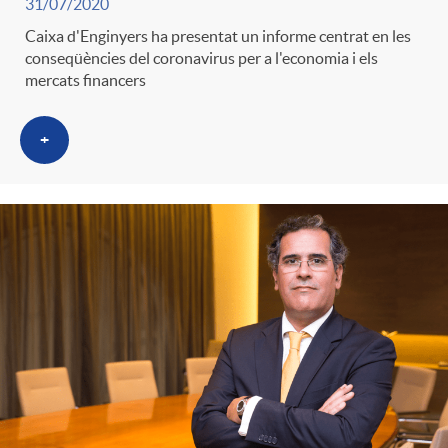
31/07/2020
g
Caixa d'Enginyers ha presentat un informe centrat en les
conseqüències del coronavirus per a l'economia i els
o
mercats financers
+
r
i
a
s