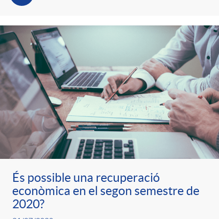
t
n
r
g
o
u
C
t
a
s
t
És possible una recuperació
econòmica en el segon semestre de
e
2020?