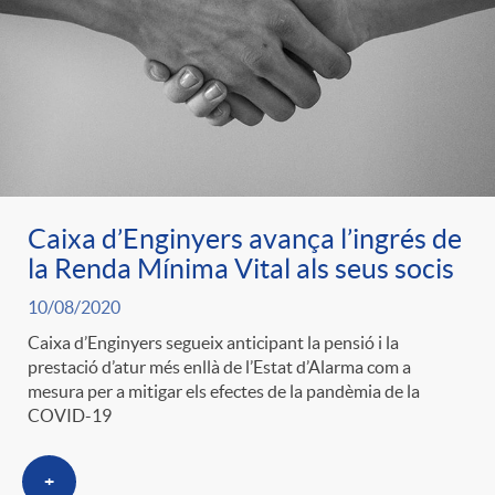
e
n
d
e
g
c
e
p
o
l
c
r
r
a
Caixa d’Enginyers avança l’ingrés de
o
e
la Renda Mínima Vital als seus socis
i
F
10/08/2020
n
n
Caixa d’Enginyers segueix anticipant la pensió i la
e
prestació d’atur més enllà de l’Estat d’Alarma com a
i
t
mesura per a mitigar els efectes de la pandèmia de la
s
COVID-19
s
l
i
a
+