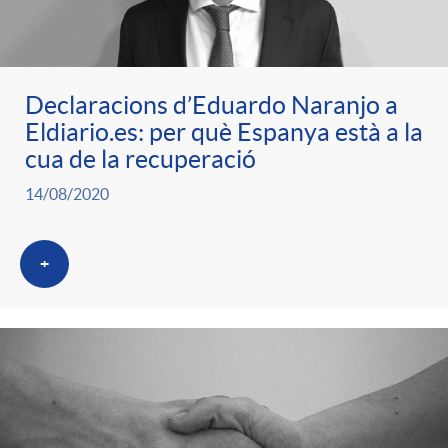
ó
t
l
r
p
e
i
Declaracions d’Eduardo Naranjo a
a
Eldiario.es: per què Espanya està a la
e
n
c
cua de la recuperació
S
14/08/2020
r
i
a
a
+
c
d
d
l
a
o
o
a
t
A
r
d