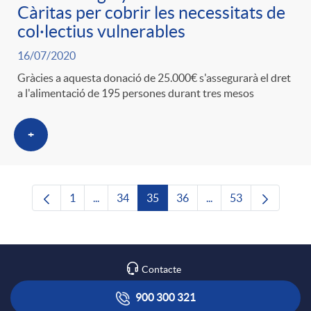
Càritas per cobrir les necessitats de
col·lectius vulnerables
16/07/2020
Gràcies a aquesta donació de 25.000€ s'assegurarà el dret
a l'alimentació de 195 persones durant tres mesos
+
1
...
34
35
36
...
53
Pàgina
Pàgines intermèdies Utilitzeu TAB per navega
Pàgina
Pàgina
Pàgina
Pàgines intermèdies U
Pàgina
Contacte
900 300 321