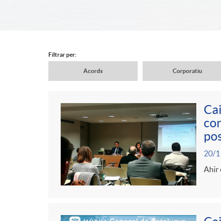
d
e
Filtrar per:
Acords
Corporatiu
r
N
Cai
c
a
con
C
P
pos
a
v
20/1
o
u
Ahir 
b
e
n
b
e