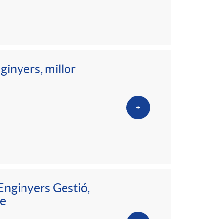
ginyers, millor
+
Enginyers Gestió,
re