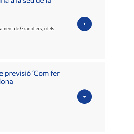
o
na a la seu de la
m
+
ament de Granollers, i dels
a
e previsió ‘Com fer
elona
+