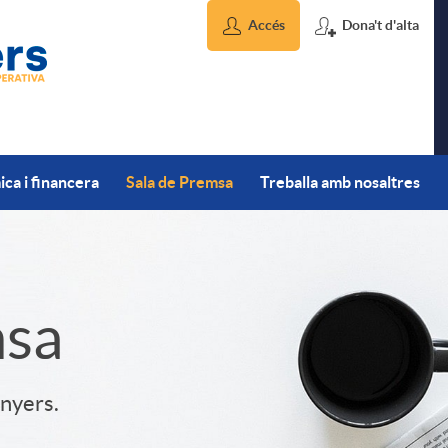
Accés
Dona't d'alta
ca i financera
Sala de Premsa
Treballa amb nosaltres
msa
inyers.