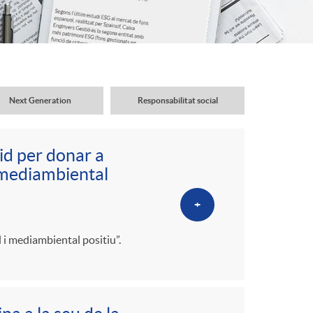
o
r
d
Next Generation
Responsabilitat social
'
id per donar a
i
i mediambiental
+
d
 i mediambiental positiu”.
i