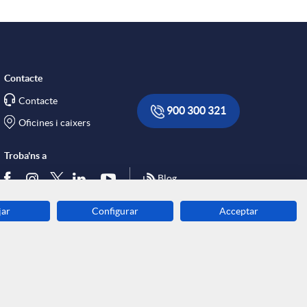
Contacte
Contacte
900 300 321
Oficines i caixers
Troba'ns a
Blog
jar
Configurar
Acceptar
Descarrega-la ara
Banca MOBILE
© Grup Caixa Enginyers 2026