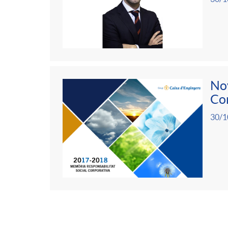
Nov
Cor
30/1