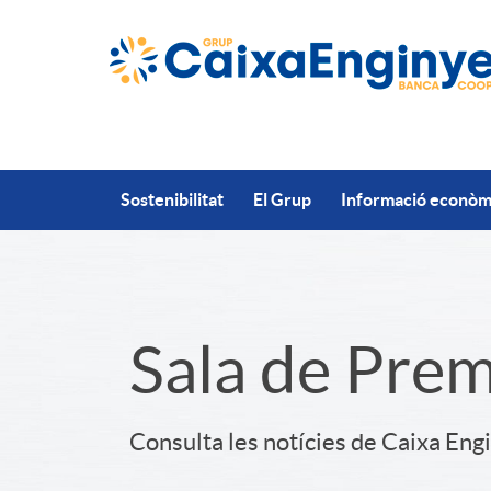
Salta al contingut principal
Sostenibilitat
El Grup
Informació econòmi
S
Sala de Pre
l
Consulta les notícies de Caixa Eng
i