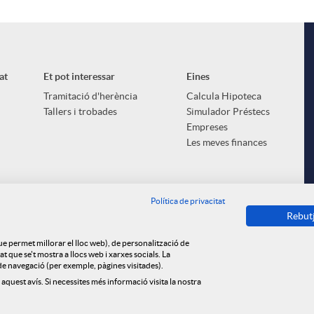
at
Et pot interessar
Eines
Tramitació d'herència
Calcula Hipoteca
Tallers i trobades
Simulador Préstecs
Empreses
Les meves finances
Política de privacitat
Rebut
que permet millorar el lloc web), de personalització de
 que se't mostra a llocs web i xarxes socials. La
s de navegació (per exemple, pàgines visitades).
 aquest avís. Si necessites més informació visita la nostra
ica de cookies
Privacitat
Avís legal
Tauler d'anuncis