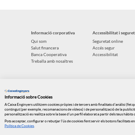
Informació corporativa
Accessibilitat i seguret
Qui som
Seguretat online
Salut financera
Accés segur
Banca Cooperativa
Accessibilitat
Treballa amb nosaltres
Informació sobre Cookies
A Caixa Enginyers utilitzem cookies pròpies i de tercers amb finalitats d'anàlisi (fet 
contingut (per exemple, recomanacions de vídeos) i de personalització de la publicitat
personalització es realitza sobre la base d'un perfil elaborat a partir dels teus hàbit
Pots acceptar, configurar o rebutjar l'ús de cookies fent servir els botons facilitats en
Mapa web
ISO
Api Market
Polít
Política de Cookies
.