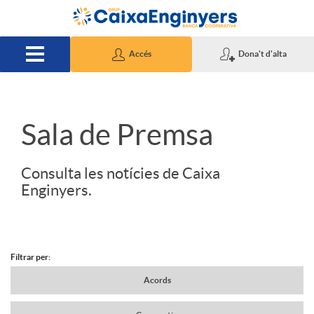
Salta al contingut principal
Accés
Dona't d'alta
S
Sala de Premsa
l
Consulta les notícies de Caixa
Enginyers.
i
d
Filtrar per:
N
Acords
e