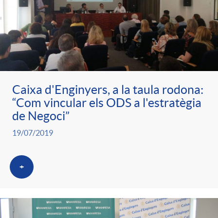
Caixa d'Enginyers, a la taula rodona:
“Com vincular els ODS a l'estratègia
de Negoci”
19/07/2019
+