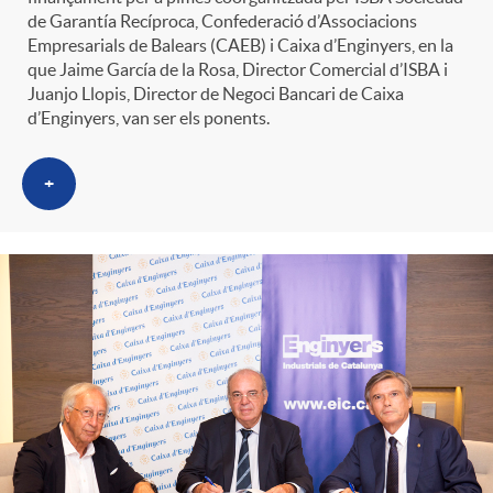
t
de Garantía Recíproca, Confederació d’Associacions
n
Empresarials de Balears (CAEB) i Caixa d’Enginyers, en la
que Jaime García de la Rosa, Director Comercial d’ISBA i
r
Juanjo Llopis, Director de Negoci Bancari de Caixa
g
d’Enginyers, van ser els ponents.
o
u
+
C
t
a
s
t
e