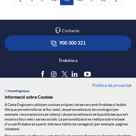
Pàgina
Pàgines intermèdies Utilitzeu TAB per navega
Pàgina
Pàgina
Pàgina
Pàgines intermèdies U
Pàgina
Contacte
900 300 321
Troba'ns a
Política de privacitat
Blog
Informació sobre Cookies
Tauler d'anuncis
A Caixa Enginyers utilitzem cookies pròpies i de tercers amb finalitats d'anàlisi
Política de cookies
(fet que permet millorar el lloc web), de personalització de contingut (per
Avís legal
exemple, recomanacions de vídeos) i de personalització de la publicitat que se't
mostra a llocs web i xarxes socials. La personalització es realitza sobre la base
Seguretat Online
d'un perfil elaborat a partir dels teus hàbits de navegació (per exemple, pàgines
Privacitat
visitades).
Pots acceptar, configurar o rebutjar l'ús de cookies fent servir els botons facilitats