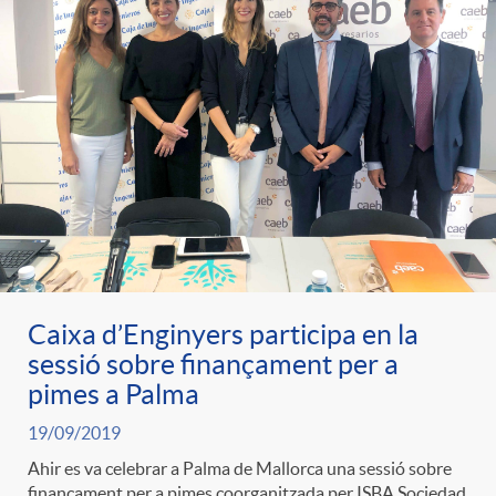
e
n
d
e
g
c
e
p
o
l
c
r
r
a
o
e
i
F
n
Caixa d’Enginyers participa en la
n
sessió sobre finançament per a
e
i
t
pimes a Palma
s
19/09/2019
s
l
i
Ahir es va celebrar a Palma de Mallorca una sessió sobre
a
finançament per a pimes coorganitzada per ISBA Sociedad