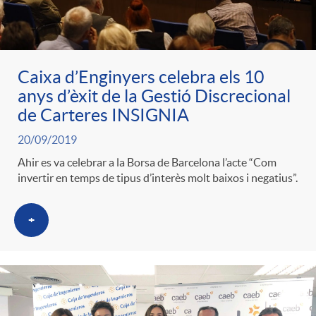
ó
t
l
r
p
e
i
Caixa d’Enginyers celebra els 10
a
anys d’èxit de la Gestió Discrecional
e
n
c
de Carteres INSIGNIA
S
20/09/2019
r
i
a
Ahir es va celebrar a la Borsa de Barcelona l’acte “Com
a
invertir en temps de tipus d’interès molt baixos i negatius”.
c
d
d
l
+
a
o
o
a
t
A
r
d