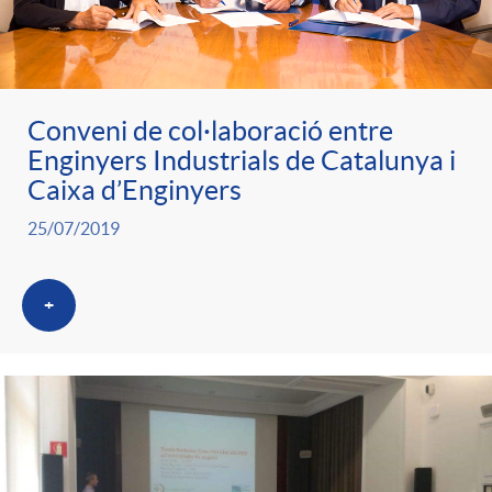
g
o
Conveni de col·laboració entre
r
Enginyers Industrials de Catalunya i
Caixa d’Enginyers
i
25/07/2019
a
+
s