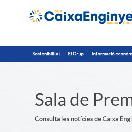
Salta al contingut principal
Sostenibilitat
El Grup
Informació econòmi
S
Sala de Pre
l
Consulta les notícies de Caixa Eng
i