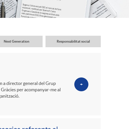
o
r
d
Next Generation
Responsabilitat social
'
i
om a director general del Grup
+
d
at. Gràcies per acompanyar-me al
anització.
i