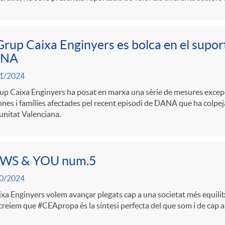
Grup Caixa Enginyers es bolca en el suport 
NA
1/2024
up Caixa Enginyers ha posat en marxa una sèrie de mesures excepc
nes i famílies afectades pel recent episodi de DANA que ha colpeja
nitat Valenciana.
WS & YOU num.5
0/2024
xa Enginyers volem avançar plegats cap a una societat més equilibra
creiem que #CEApropa és la síntesi perfecta del que som i de cap 