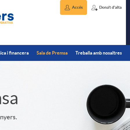
Accés
Dona't d'alta
ca i financera
Sala de Premsa
Treballa amb nosaltres
msa
inyers.