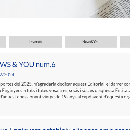
Inversió
News&You
WS & YOU num.6
2/2024
 portes del 2025, m’agradaria dedicar aquest Editorial, el darrer c
 Enginyers, a tots i totes vosaltres, socis i sòcies d'aquesta Entit
 d’aquest apassionant viatge de 19 anys al capdavant d'aquesta org