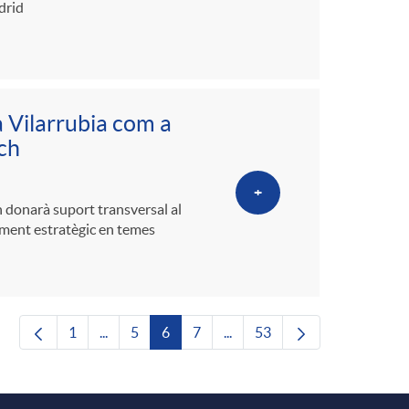
drid
 Vilarrubia com a
ch
+
h donarà suport transversal al
ament estratègic en temes
1
...
5
6
7
...
53
Pàgina
Pàgines intermèdies Utilitzeu TAB per navegar.
Pàgina
Pàgina
Pàgina
Pàgines intermèdies Utilitze
Pàgina