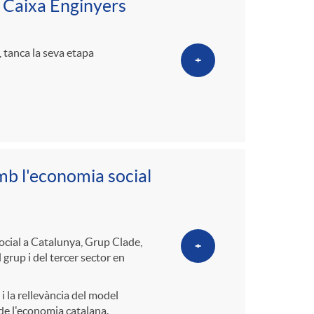
p Caixa Enginyers
, tanca la seva etapa
+
mb l'economia social
ocial a Catalunya, Grup Clade,
+
 grup i del tercer sector en
i la rellevància del model
 de l'economia catalana.