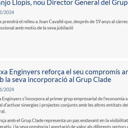
njo Llopis, nou Director General del Gru
1/2024
s prendrà el relleu a Joan Cavallé que, després de 19 anys al càrrec
ssional amb motiu de la seva jubilació
xa Enginyers reforça el seu compromís a
 la seva incorporació al Grup Clade
1/2024
 Enginyers s'incorpora al primer grup empresarial de l'economia s
al d'activar sinergies i projectes conjunts amb les altres entitats del
al.
ança amb el Grup Clade representa un pas endavant en la visibilitat 
ratiu, i la seva presència i aportació de valor als diferents sectors