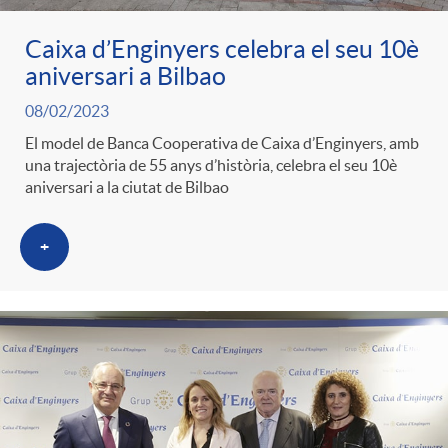
t
n
Caixa d’Enginyers celebra el seu 10è
aniversari a Bilbao
r
g
08/02/2023
o
El model de Banca Cooperativa de Caixa d’Enginyers, amb
u
una trajectòria de 55 anys d’història, celebra el seu 10è
aniversari a la ciutat de Bilbao
C
t
+
a
s
t
e