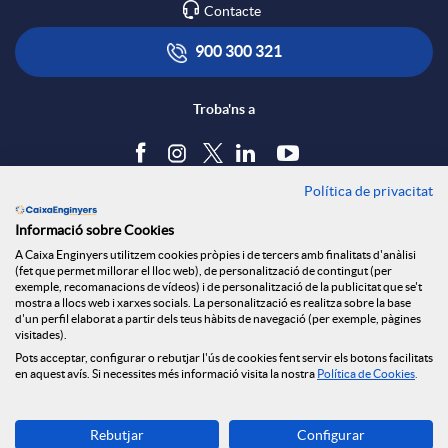
Contacte
900 300 321
Troba'ns a
Política de privacitat
Blog
Informació sobre Cookies
Tauler d'anuncis
A Caixa Enginyers utilitzem cookies pròpies i de tercers amb finalitats d'anàlisi
Política de cookies
(fet que permet millorar el lloc web), de personalització de contingut (per
Avís legal
exemple, recomanacions de vídeos) i de personalització de la publicitat que se't
mostra a llocs web i xarxes socials. La personalització es realitza sobre la base
Seguretat Online
d'un perfil elaborat a partir dels teus hàbits de navegació (per exemple, pàgines
Privacitat
visitades).
Canal denúncies
Pots acceptar, configurar o rebutjar l'ús de cookies fent servir els botons facilitats
en aquest avís. Si necessites més informació visita la nostra
Política de Cookies
.
Descarrega-la ara
Rebutjar
Configurar
Banca MOBILE