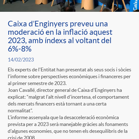
ó
t
l
r
Caixa d’Enginyers preveu una
p
e
i
moderació en la inflació aquest
a
2023, amb índexs al voltant del
e
n
c
6%-8%
S
14/02/2023
r
i
a
Els experts de l'Entitat han presentat als seus socis i sòcies
a
l'informe sobre perspectives econòmiques i financeres per
c
al primer semestre de 2023.
d
d
Joan Cavallé, director general de Caixa d'Enginyers ha
l
explicat: “malgrat l'alt nivell d'incertesa, el comportament
a
o
dels mercats financers està tornant a una certa
o
normalitat”.
a
L'informe assenyala que la desacceleració econòmica
t
A
prevista per a 2023 serà manejable gràcies als fonaments
r
d'algunes economies, que no tenen els desequilibris de la
d
crisi de 2008.