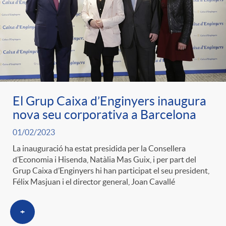
g
o
r
El Grup Caixa d’Enginyers inaugura
i
nova seu corporativa a Barcelona
01/02/2023
a
La inauguració ha estat presidida per la Consellera
d’Economia i Hisenda, Natàlia Mas Guix, i per part del
s
Grup Caixa d’Enginyers hi han participat el seu president,
Félix Masjuan i el director general, Joan Cavallé
+