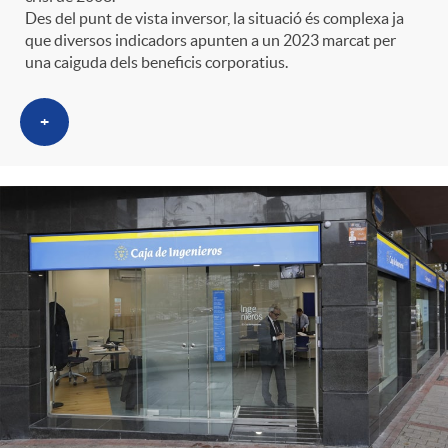
e
n
Des del punt de vista inversor, la situació és complexa ja
d
que diversos indicadors apunten a un 2023 marcat per
e
una caiguda dels beneficis corporatius.
g
c
e
p
+
o
l
c
r
r
a
o
e
i
F
n
n
e
i
t
s
s
l
i
a