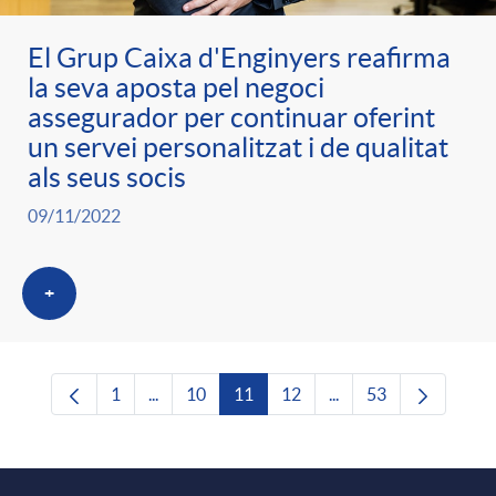
El Grup Caixa d'Enginyers reafirma
la seva aposta pel negoci
assegurador per continuar oferint
un servei personalitzat i de qualitat
als seus socis
09/11/2022
+
1
...
10
11
12
...
53
Pàgina
Pàgines intermèdies Utilitzeu TAB per navega
Pàgina
Pàgina
Pàgina
Pàgines intermèdies U
Pàgina