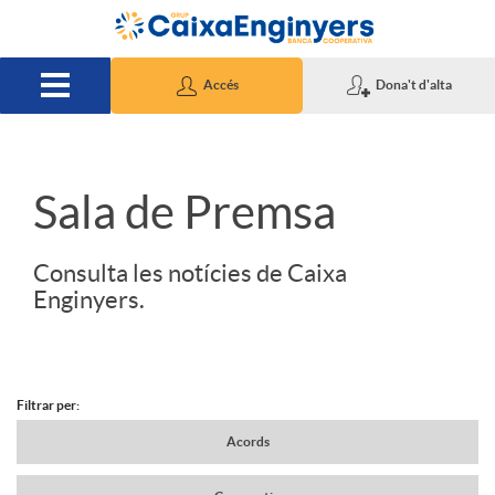
Salta al contingut principal
Accés
Dona't d'alta
S
Sala de Premsa
l
Consulta les notícies de Caixa
Enginyers.
i
d
Filtrar per:
N
Acords
e