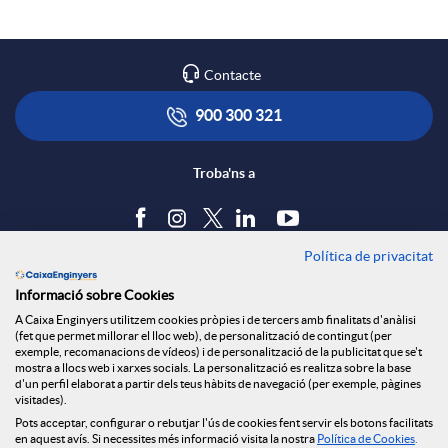
Contacte
900 300 321
Troba'ns a
Política de privacitat
Blog
Informació sobre Cookies
Tauler d'anuncis
A Caixa Enginyers utilitzem cookies pròpies i de tercers amb finalitats d'anàlisi
Política de cookies
(fet que permet millorar el lloc web), de personalització de contingut (per
Avís legal
exemple, recomanacions de vídeos) i de personalització de la publicitat que se't
mostra a llocs web i xarxes socials. La personalització es realitza sobre la base
Seguretat Online
d'un perfil elaborat a partir dels teus hàbits de navegació (per exemple, pàgines
Privacitat
visitades).
Canal denúncies
Pots acceptar, configurar o rebutjar l'ús de cookies fent servir els botons facilitats
en aquest avís. Si necessites més informació visita la nostra
Política de Cookies
.