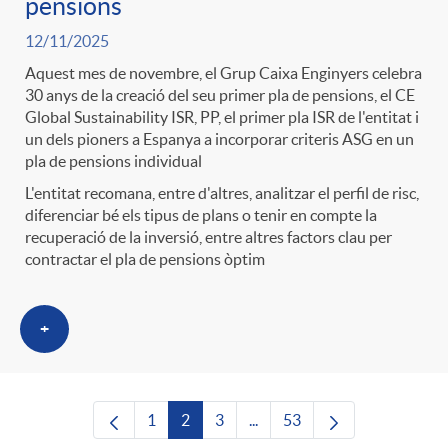
pensions
12/11/2025
Aquest mes de novembre, el Grup Caixa Enginyers celebra
30 anys de la creació del seu primer pla de pensions, el CE
Global Sustainability ISR, PP, el primer pla ISR de l'entitat i
un dels pioners a Espanya a incorporar criteris ASG en un
pla de pensions individual
L'entitat recomana, entre d'altres, analitzar el perfil de risc,
diferenciar bé els tipus de plans o tenir en compte la
recuperació de la inversió, entre altres factors clau per
contractar el pla de pensions òptim
+
1
2
3
...
53
Pàgina
Pàgina
Pàgina
Pàgines intermèdies Utilitze
Pàgina