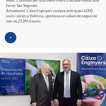
Melo, 3, presidit per la primera tinent d'alcalde María José
t
n
Ferrer San Segundo.
Actualment, Caixa Enginyers compta amb quasi 6.000
socis i sòcies a València, i gestiona un volum de negoci de
r
g
més de 212M d'euros
o
u
+
C
t
a
s
t
e