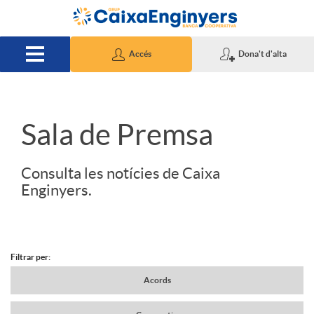
Salta al contingut principal
Accés
Dona't d'alta
S
Sala de Premsa
l
Consulta les notícies de Caixa
Enginyers.
i
d
Filtrar per:
N
Acords
e