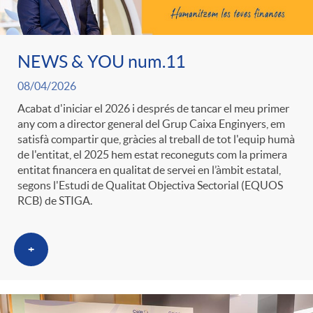
ó
t
l
r
p
e
NEWS & YOU num.11
i
a
08/04/2026
e
n
c
Acabat d'iniciar el 2026 i després de tancar el meu primer
S
any com a director general del Grup Caixa Enginyers, em
satisfà compartir que, gràcies al treball de tot l'equip humà
r
i
a
de l'entitat, el 2025 hem estat reconeguts com la primera
a
entitat financera en qualitat de servei en l’àmbit estatal,
segons l'Estudi de Qualitat Objectiva Sectorial (EQUOS
c
d
d
RCB) de STIGA.
l
a
o
o
+
a
t
A
r
d