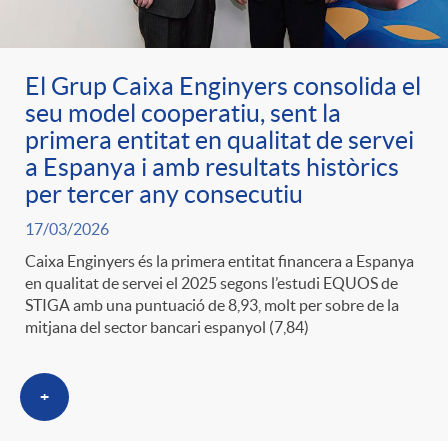
g
o
El Grup Caixa Enginyers consolida el
seu model cooperatiu, sent la
primera entitat en qualitat de servei
r
a Espanya i amb resultats històrics
per tercer any consecutiu
i
17/03/2026
Caixa Enginyers és la primera entitat financera a Espanya
a
en qualitat de servei el 2025 segons l’estudi EQUOS de
STIGA amb una puntuació de 8,93, molt per sobre de la
mitjana del sector bancari espanyol (7,84)
s
+