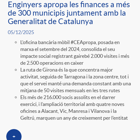
Enginyers apropa les finances a més
de 300 municipis juntament amb la
Generalitat de Catalunya
05/12/2025
L’oficina bancària mòbil #CEApropa, posada en
marxa el setembre del 2024, consolida el seu
impacte social registrant gairebé 2.000 visites i més
de 2.500 operacions en caixer
La ruta de Girona és la que concentra major
activitat, seguida de Tarragona i la zona centre, tot i
que el servei manté una demanda constant amb una
mitjana de 50 visites mensuals en les tres rutes
Els més de 216.000 socis assolits en el darrer
exercici, i l’ampliació territorial amb quatre noves
oficines a Alacant, Vic, Manresa i Vilanova i la
Geltrú, marquen un any de creixement per l’entitat
+