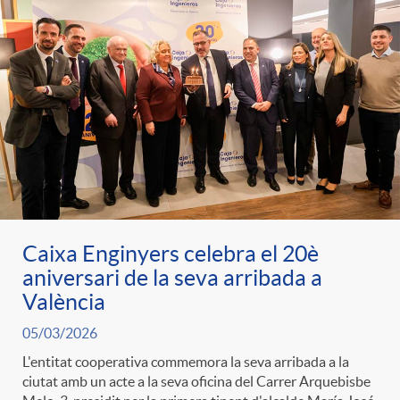
e
n
d
e
g
c
e
p
o
l
c
r
r
a
o
e
i
F
n
Caixa Enginyers celebra el 20è
n
aniversari de la seva arribada a
e
i
València
t
s
05/03/2026
s
l
L'entitat cooperativa commemora la seva arribada a la
i
a
ciutat amb un acte a la seva oficina del Carrer Arquebisbe