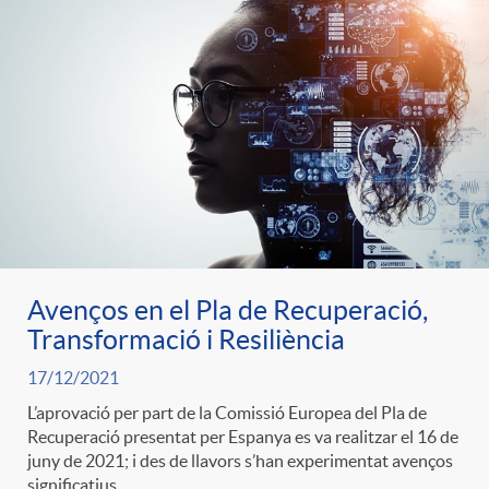
e
n
d
e
g
c
e
p
o
l
c
r
r
a
o
e
i
F
n
Avenços en el Pla de Recuperació,
n
Transformació i Resiliència
e
i
t
17/12/2021
s
L’aprovació per part de la Comissió Europea del Pla de
s
l
Recuperació presentat per Espanya es va realitzar el 16 de
i
juny de 2021; i des de llavors s’han experimentat avenços
a
significatius.