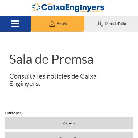
Salta al contingut principal
Accés
Dona't d'alta
S
Sala de Premsa
l
Consulta les notícies de Caixa
Enginyers.
i
d
Filtrar per:
N
Acords
e