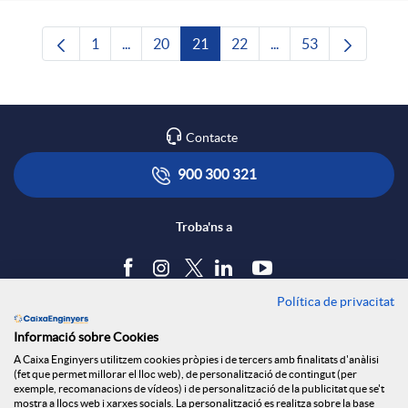
1
...
20
21
22
...
53
Pàgina
Pàgines intermèdies Utilitzeu TAB per navega
Pàgina
Pàgina
Pàgina
Pàgines intermèdies U
Pàgina
Contacte
900 300 321
Troba'ns a
Política de privacitat
Blog
Informació sobre Cookies
Tauler d'anuncis
A Caixa Enginyers utilitzem cookies pròpies i de tercers amb finalitats d'anàlisi
Política de cookies
(fet que permet millorar el lloc web), de personalització de contingut (per
Avís legal
exemple, recomanacions de vídeos) i de personalització de la publicitat que se't
mostra a llocs web i xarxes socials. La personalització es realitza sobre la base