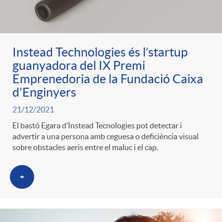
ó
t
l
r
p
e
i
Instead Technologies és l’startup
a
guanyadora del IX Premi
e
n
c
Emprenedoria de la Fundació Caixa
S
d'Enginyers
r
i
a
21/12/2021
a
El bastó Egara d’Instead Tecnologies pot detectar i
c
d
advertir a una persona amb ceguesa o deficiència visual
d
sobre obstacles aeris entre el maluc i el cap.
l
a
o
o
+
a
t
A
r
d