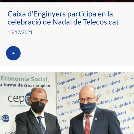
g
Caixa d’Enginyers participa en la
celebració de Nadal de Telecos.cat
o
15/12/2021
r
+
i
a
s