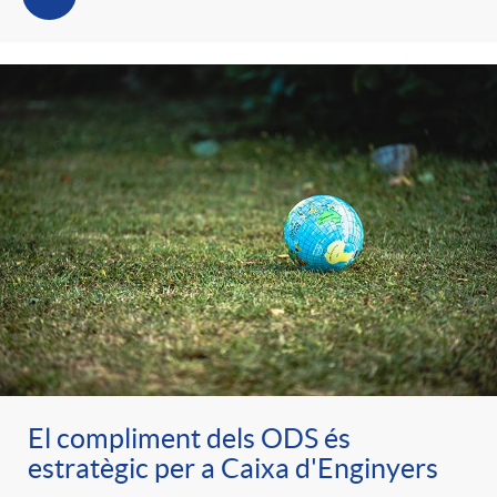
t
n
r
g
o
u
C
t
a
s
t
El compliment dels ODS és
e
estratègic per a Caixa d'Enginyers