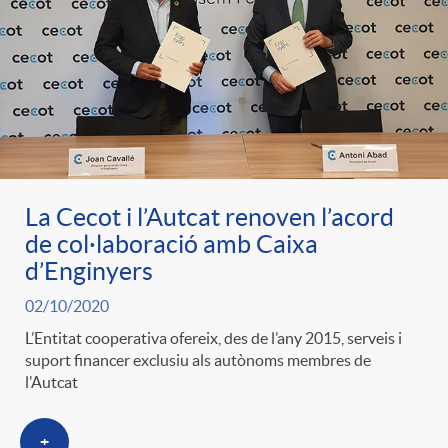
e
n
d
e
g
c
e
p
o
l
c
r
r
a
La Cecot i l’Autcat renoven l’acord
o
e
de col·laboració amb Caixa
d’Enginyers
i
F
n
n
02/10/2020
e
i
L’Entitat cooperativa ofereix, des de l’any 2015, serveis i
t
suport financer exclusiu als autònoms membres de
s
l’Autcat
s
l
i
a
+