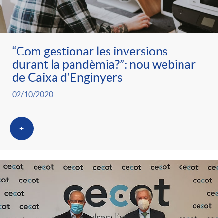
ó
t
l
r
p
e
i
“Com gestionar les inversions
a
durant la pandèmia?”: nou webinar
e
n
c
de Caixa d’Enginyers
S
02/10/2020
r
i
a
a
+
c
d
d
l
a
o
o
a
t
A
r
d