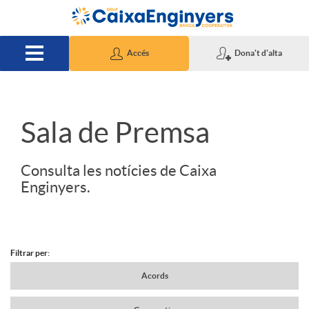
Salta al contingut principal
Accés
Dona't d'alta
S
Sala de Premsa
l
Consulta les notícies de Caixa
Enginyers.
i
d
Filtrar per:
N
Acords
e