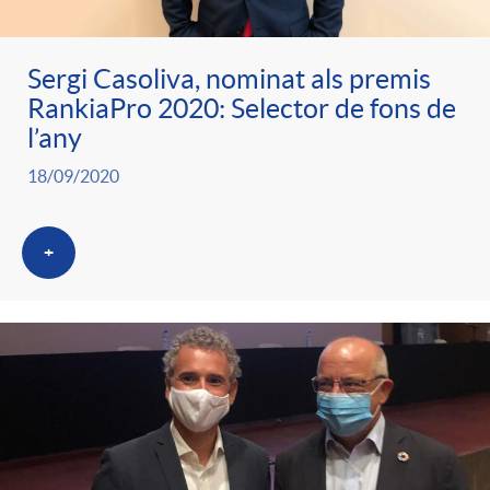
Sergi Casoliva, nominat als premis
RankiaPro 2020: Selector de fons de
l’any
18/09/2020
+