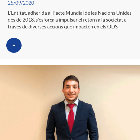
25/09/2020
g
L'Entitat, adherida al Pacte Mundial de les Nacions Unides
des de 2018, s'esforça a impulsar el retorn a la societat a
o
través de diverses accions que impacten en els ODS
r
+
i
a
s