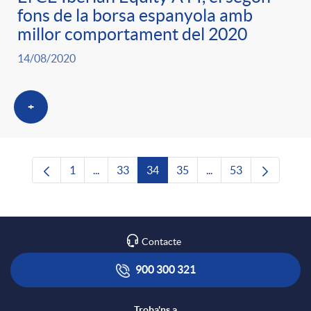
fons de la borsa espanyola amb
millor comportament del 2020
14/08/2020
+
1
...
33
34
35
...
53
Pàgina
Pàgines intermèdies Utilitzeu TAB per navega
Pàgina
Pàgina
Pàgina
Pàgines intermèdies U
Pàgina
Contacte
900 300 321
Troba'ns a