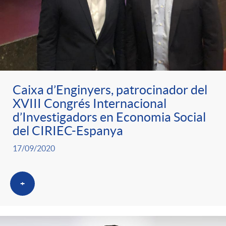
Caixa d’Enginyers, patrocinador del
XVIII Congrés Internacional
d’Investigadors en Economia Social
del CIRIEC-Espanya
17/09/2020
+