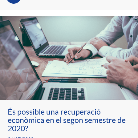
t
n
r
g
o
u
C
t
a
s
t
És possible una recuperació
econòmica en el segon semestre de
e
2020?