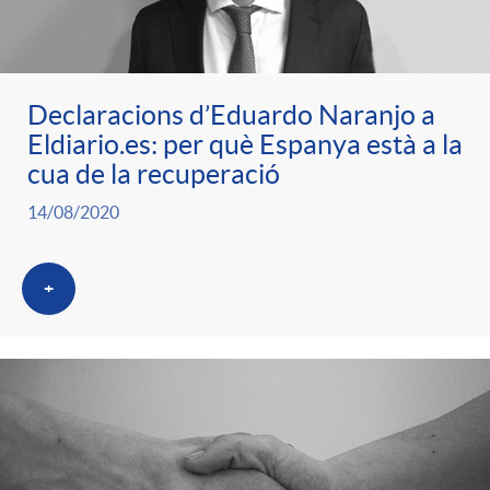
ó
t
l
r
p
e
i
Declaracions d’Eduardo Naranjo a
a
Eldiario.es: per què Espanya està a la
e
n
c
cua de la recuperació
S
14/08/2020
r
i
a
a
+
c
d
d
l
a
o
o
a
t
A
r
d