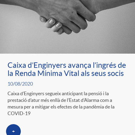
e
n
d
e
g
c
e
p
o
l
c
r
r
a
Caixa d’Enginyers avança l’ingrés de
o
e
la Renda Mínima Vital als seus socis
i
F
10/08/2020
n
n
Caixa d’Enginyers segueix anticipant la pensió i la
e
prestació d’atur més enllà de l’Estat d’Alarma com a
i
t
mesura per a mitigar els efectes de la pandèmia de la
s
COVID-19
s
l
i
a
+