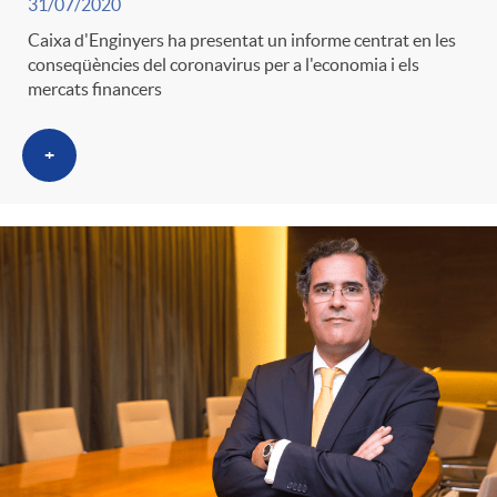
31/07/2020
g
Caixa d'Enginyers ha presentat un informe centrat en les
conseqüències del coronavirus per a l'economia i els
o
mercats financers
+
r
i
a
s