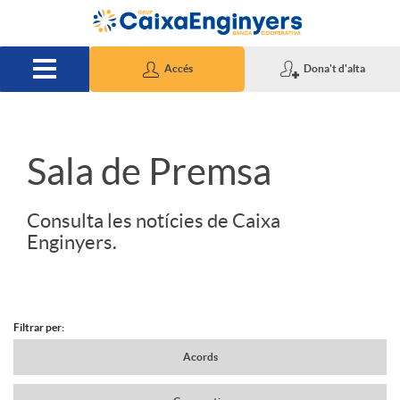
Salta al contingut principal
Accés
Dona't d'alta
S
Sala de Premsa
l
Consulta les notícies de Caixa
Enginyers.
i
d
Filtrar per:
N
Acords
e