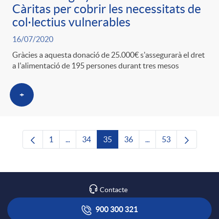
Càritas per cobrir les necessitats de
col·lectius vulnerables
16/07/2020
Gràcies a aquesta donació de 25.000€ s'assegurarà el dret
a l'alimentació de 195 persones durant tres mesos
+
1
...
34
35
36
...
53
Pàgina
Pàgines intermèdies Utilitzeu TAB per navega
Pàgina
Pàgina
Pàgina
Pàgines intermèdies U
Pàgina
Contacte
900 300 321