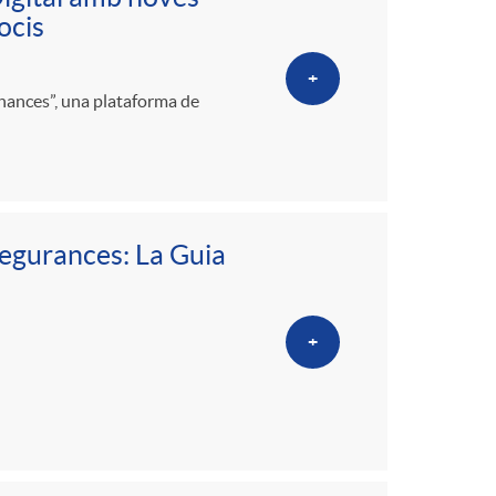
ocis
+
inances”, una plataforma de
segurances: La Guia
+