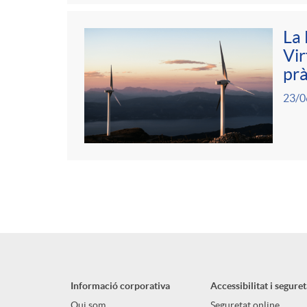
La 
Vir
prà
23/0
Informació corporativa
Accessibilitat i seguret
Qui som
Seguretat online