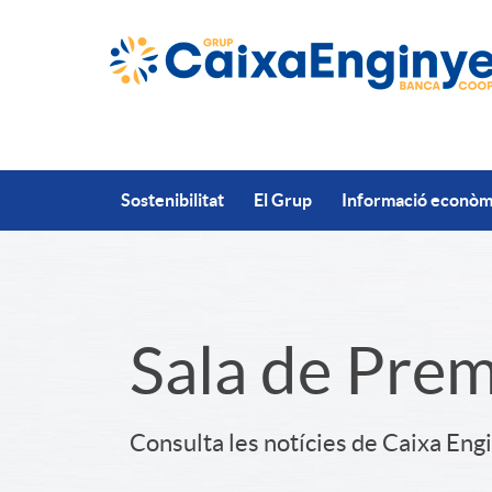
Salta al contingut principal
Sostenibilitat
El Grup
Informació econòmi
S
Sala de Pre
l
Consulta les notícies de Caixa Eng
i