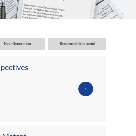
o
r
d
Next Generation
Responsabilitat social
'
spectives
i
+
d
i