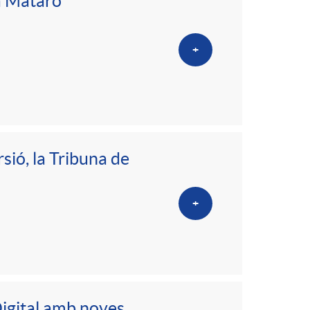
o
 a Mataró
m
+
a
sió, la Tribuna de
+
Digital amb noves