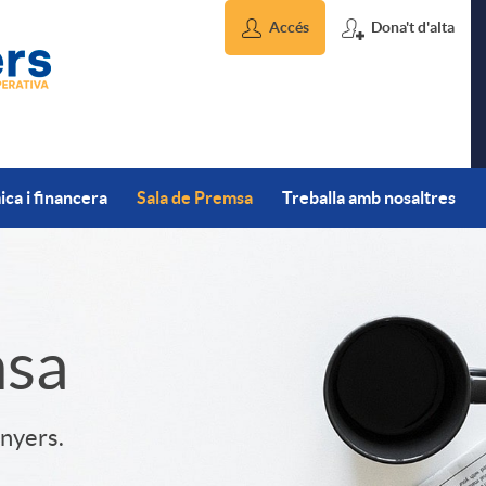
Accés
Dona't d'alta
ca i financera
Sala de Premsa
Treballa amb nosaltres
msa
inyers.