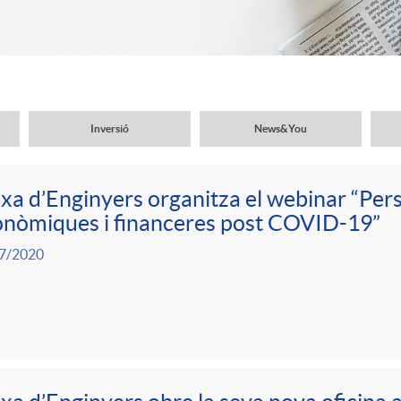
Inversió
News&You
xa d’Enginyers organitza el webinar “Per
nòmiques i financeres post COVID-19”
7/2020