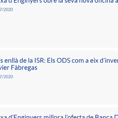
xa d’Enginyers obre la seva nova oficina
7/2020
 enllà de la ISR: Els ODS com a eix d’inver
ier Fàbregas
7/2020
xa d’Enginyers millora l’oferta de Banca 