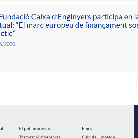
Fundació Caixa d’Enginyers participa en 
tual: “El marc europeu de finançament sos
ctic”
6/2020
at
Et pot interessar
Eines
Tramitació d'herència
Calcula Hipoteca