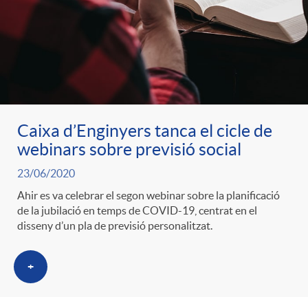
ó
t
l
r
p
e
i
a
e
n
c
S
Caixa d’Enginyers tanca el cicle de
r
i
webinars sobre previsió social
a
a
23/06/2020
c
d
d
Ahir es va celebrar el segon webinar sobre la planificació
l
de la jubilació en temps de COVID-19, centrat en el
disseny d’un pla de previsió personalitzat.
a
o
o
a
+
t
A
r
d