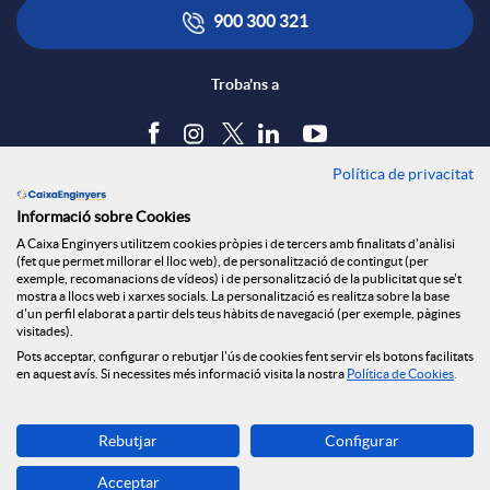
900 300 321
Troba'ns a
Política de privacitat
Blog
Informació sobre Cookies
Tauler d'anuncis
A Caixa Enginyers utilitzem cookies pròpies i de tercers amb finalitats d'anàlisi
Política de cookies
(fet que permet millorar el lloc web), de personalització de contingut (per
Avís legal
exemple, recomanacions de vídeos) i de personalització de la publicitat que se't
mostra a llocs web i xarxes socials. La personalització es realitza sobre la base
Seguretat Online
d'un perfil elaborat a partir dels teus hàbits de navegació (per exemple, pàgines
Privacitat
visitades).
Pots acceptar, configurar o rebutjar l'ús de cookies fent servir els botons facilitats
Canal denúncies
en aquest avís. Si necessites més informació visita la nostra
Política de Cookies
.
Descarrega-la ara
Rebutjar
Configurar
Banca MOBILE
Acceptar