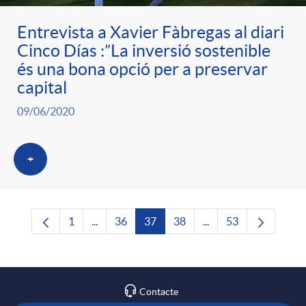
Entrevista a Xavier Fàbregas al diari
Cinco Días :”La inversió sostenible
és una bona opció per a preservar
capital
09/06/2020
+
1
...
36
37
38
...
53
Pàgina
Pàgines intermèdies Utilitzeu TAB per navega
Pàgina
Pàgina
Pàgina
Pàgines intermèdies U
Pàgina
Contacte