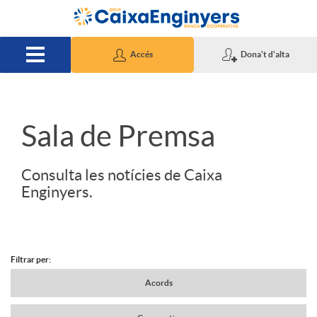
Salta al contingut principal
Accés
Dona't d'alta
S
Sala de Premsa
l
Consulta les notícies de Caixa
Enginyers.
i
d
Filtrar per:
N
Acords
e