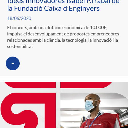
Idees Innovadores Isabel P.Trabal de
g
la Fundació Caixa d’Enginyers
18/06/2020
o
El concurs, amb una dotació econòmica de 10.000€,
impulsa el desenvolupament de propostes emprenedores
relacionades amb la ciència, la tecnologia, la innovació i la
r
sostenibilitat
i
+
a
s