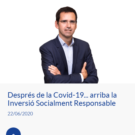
e
n
d
e
g
c
e
p
o
l
c
r
r
a
o
e
i
F
n
n
Després de la Covid-19... arriba la
e
i
Inversió Socialment Responsable
t
s
22/06/2020
s
l
i
a
+