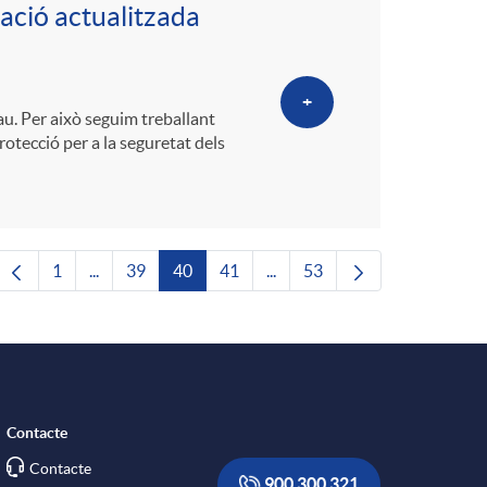
mació actualitzada
+
u. Per això seguim treballant
protecció per a la seguretat dels
1
...
39
40
41
...
53
Pàgina
Pàgines intermèdies Utilitzeu TAB per navegar.
Pàgina
Pàgina
Pàgina
Pàgines intermèdies Utilitze
Pàgina
Contacte
Contacte
900 300 321