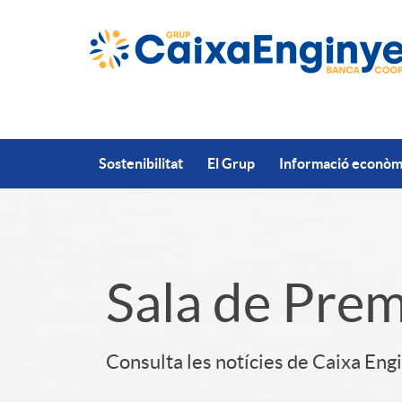
Salta al contingut principal
Sostenibilitat
El Grup
Informació econòmi
S
Sala de Pre
l
Consulta les notícies de Caixa Eng
i