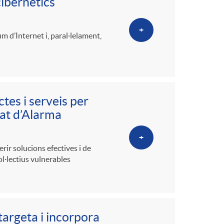
cibernètics
+
m d’Internet i, paral·lelament,
tes i serveis per
tat d’Alarma
+
ir solucions efectives i de
l·lectius vulnerables
targeta i incorpora