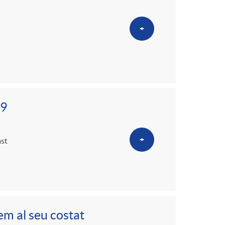
+
19
+
ast
em al seu costat