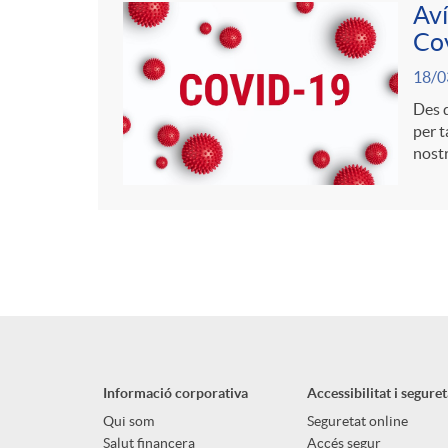
Aví
Co
18/0
Des d
per t
nostr
Informació corporativa
Accessibilitat i seguret
Qui som
Seguretat online
Salut financera
Accés segur