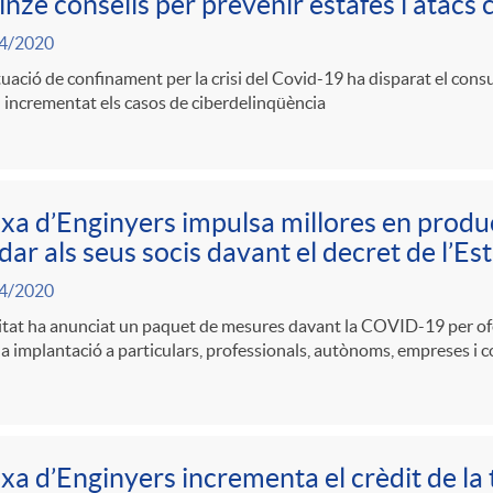
nze consells per prevenir estafes i atacs 
4/2020
tuació de confinament per la crisi del Covid-19 ha disparat el consu
 incrementat els casos de ciberdelinqüència
xa d’Enginyers impulsa millores en produc
dar als seus socis davant el decret de l’Es
4/2020
itat ha anunciat un paquet de mesures davant la COVID-19 per ofer
a implantació a particulars, professionals, autònoms, empreses i co
xa d’Enginyers incrementa el crèdit de la 