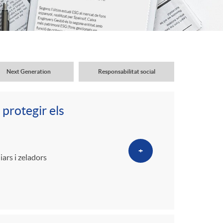
o
r
d
Next Generation
Responsabilitat social
'
 protegir els
i
+
d
ars i zeladors
i