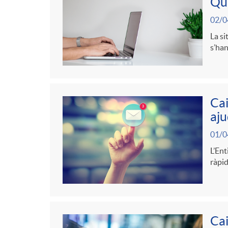
r
n
Qui
d
a
02/0
c
c
e
La si
s’han
d
a
l
c
e
t
a
o
Cai
p
aju
e
F
n
01/0
r
L’Ent
g
i
ràpid
t
e
o
l
i
n
Cai