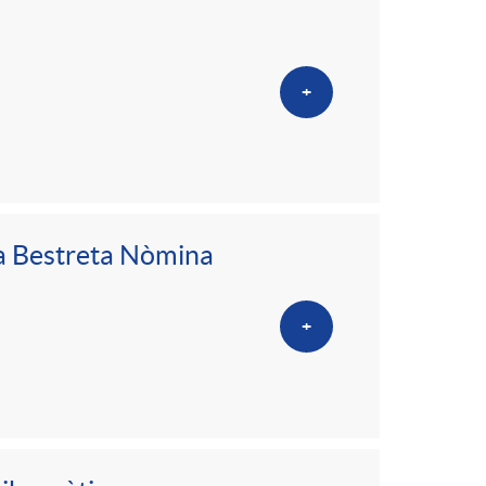
o
m
+
a
la Bestreta Nòmina
+