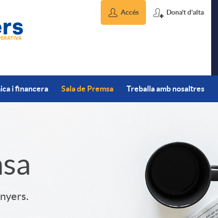
Accés
Dona't d'alta
ca i financera
Sala de Premsa
Treballa amb nosaltres
msa
inyers.