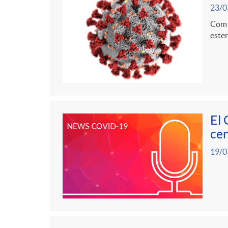
g
23/0
Com a
o
estem
r
i
El 
a
cen
19/0
s