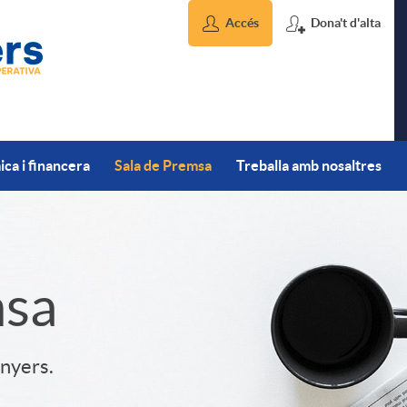
Accés
Dona't d'alta
ca i financera
Sala de Premsa
Treballa amb nosaltres
msa
inyers.