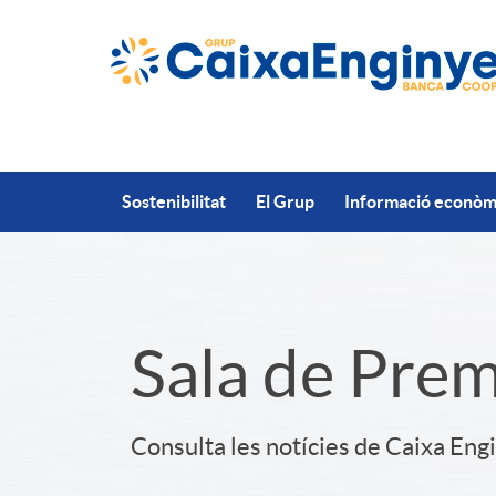
Salta al contingut principal
Sostenibilitat
El Grup
Informació econòmi
S
Sala de Pre
l
Consulta les notícies de Caixa Eng
i