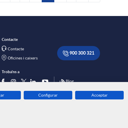
Contacte
Contacte
900 300 321
Oficines i caixers
Troba'ns a
Blog
jar
Configurar
Acceptar
Descarrega-la ara
Banca MOBILE
© Grup Caixa Enginyers 2026