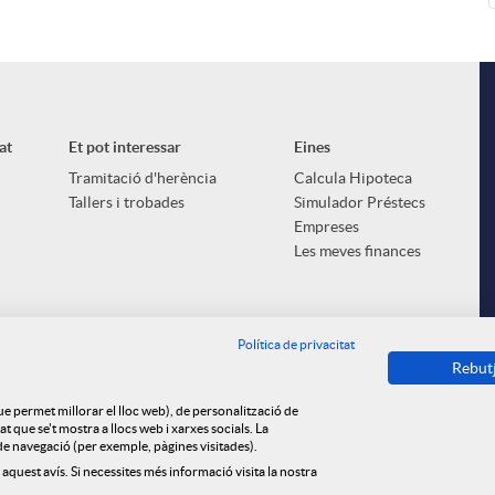
at
Et pot interessar
Eines
Tramitació d'herència
Calcula Hipoteca
Tallers i trobades
Simulador Préstecs
Empreses
Les meves finances
Política de privacitat
Rebut
que permet millorar el lloc web), de personalització de
 que se't mostra a llocs web i xarxes socials. La
s de navegació (per exemple, pàgines visitades).
 aquest avís. Si necessites més informació visita la nostra
ica de cookies
Privacitat
Avís legal
Tauler d'anuncis