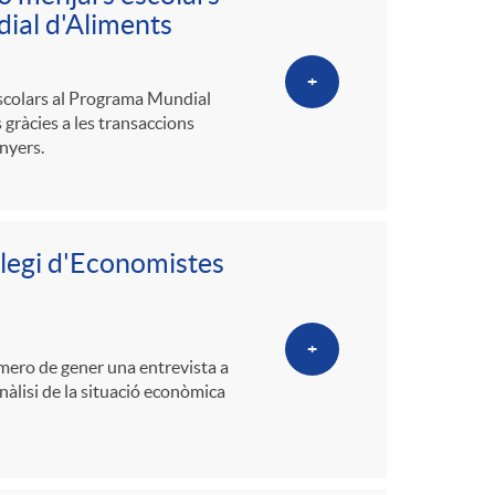
o
ial d'Aliments
m
+
escolars al Programa Mundial
gràcies a les transaccions
a
nyers.
l·legi d'Economistes
+
úmero de gener una entrevista a
nàlisi de la situació econòmica