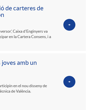
ió de carteres de
ón
+
versor’, Caixa d'Enginyers va
cipar en la Cartera Consens, i a
s joves amb un
+
rticipin en el nou disseny de
ècnica de València.