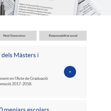
o
r
d
Next Generation
Responsabilitat social
'
 dels Màsters i
i
+
d
ponent en l'Acte de Graduació
promoció 2017-2018.
i
0 menjars escolars