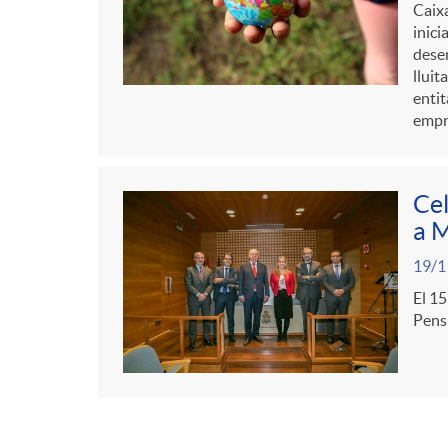
Caixa
inici
desen
lluit
entit
empre
Cel
a 
19/1
El 15
Pensi