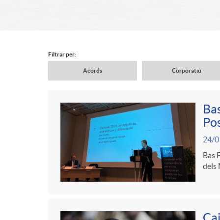
d
e
Filtrar per:
Acords
Corporatiu
r
N
Bas
c
a
Pos
C
P
24/0
a
v
o
Bas F
u
dels 
b
e
n
b
e
Cai