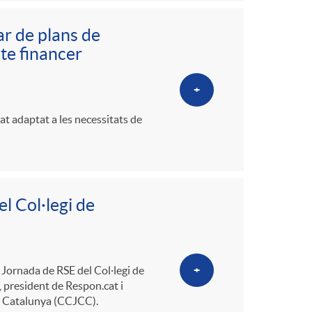
ar de plans de
te financer
+
at adaptat a les necessitats de
l Col·legi de
 Jornada de RSE del Col·legi de
+
 president de Respon.cat i
e Catalunya (CCJCC).