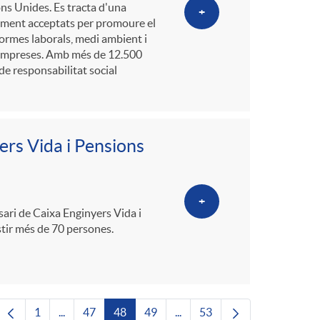
ns Unides. Es tracta d'una
+
alment acceptats per promoure el
ormes laborals, medi ambient i
les empreses. Amb més de 12.500
de responsabilitat social
ers Vida i Pensions
+
ari de Caixa Enginyers Vida i
stir més de 70 persones.
1
...
47
48
49
...
53
Pàgina
Pàgines intermèdies Utilitzeu TAB per navegar.
Pàgina
Pàgina
Pàgina
Pàgines intermèdies Utilitze
Pàgina