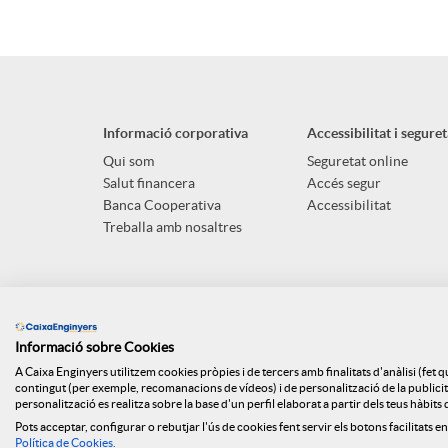
Informació corporativa
Accessibilitat i seguret
Qui som
Seguretat online
Salut financera
Accés segur
Banca Cooperativa
Accessibilitat
Treballa amb nosaltres
Informació sobre Cookies
A Caixa Enginyers utilitzem cookies pròpies i de tercers amb finalitats d'anàlisi (fet 
contingut (per exemple, recomanacions de vídeos) i de personalització de la publicitat
personalització es realitza sobre la base d'un perfil elaborat a partir dels teus hàbit
Pots acceptar, configurar o rebutjar l'ús de cookies fent servir els botons facilitats en
Mapa web
ISO
Api Market
Polít
Política de Cookies
.