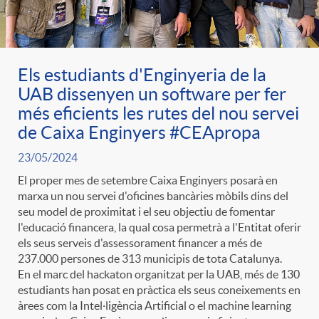
ó
t
l
r
p
e
i
Els estudiants d'Enginyeria de la
a
UAB dissenyen un software per fer
e
n
c
més eficients les rutes del nou servei
S
de Caixa Enginyers #CEApropa
r
i
a
23/05/2024
a
El proper mes de setembre Caixa Enginyers posarà en
c
d
marxa un nou servei d'oficines bancàries mòbils dins del
d
seu model de proximitat i el seu objectiu de fomentar
l
l'educació financera, la qual cosa permetrà a l'Entitat oferir
a
o
els seus serveis d'assessorament financer a més de
o
a
237.000 persones de 313 municipis de tota Catalunya.
En el marc del hackaton organitzat per la UAB, més de 130
t
A
r
estudiants han posat en pràctica els seus coneixements en
d
àrees com la Intel·ligència Artificial o el machine learning