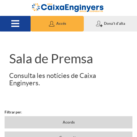
Salta al contingut principal
Accés
Dona't d'alta
S
Sala de Premsa
l
Consulta les notícies de Caixa
Enginyers.
i
d
Filtrar per:
N
Acords
e