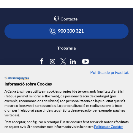
Contacte
900 300 321
Troba'ns a
Política de privacitat
Blog
Informació sobre Cookies
Tauler d'anuncis
A Caixa Enginyers utilitzem cookies pròpies i de tercers amb finalitats d'anàlisi
Política de cookies
(fet que permet millorar el lloc web), de personalització de contingut (per
Avís legal
exemple, recomanacions de vídeos) i de personalització de la publicitat que se't
mostra a llocs web i xarxes socials. La personalització es realitza sobre la base
Seguretat Online
d'un perfil elaborat a partir dels teus hàbits de navegació (per exemple, pàgines
Privacitat
visitades).
Pots acceptar, configurar o rebutjar l'ús de cookies fent servir els botons facilitats
Canal denúncies
en aquest avís. Si necessites més informació visita la nostra
Política de Cookies
.