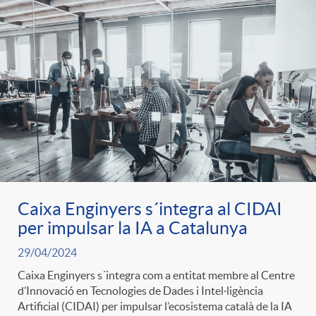
g
o
r
i
a
Caixa Enginyers s´integra al CIDAI
per impulsar la IA a Catalunya
s
29/04/2024
Caixa Enginyers s´integra com a entitat membre al Centre
d’Innovació en Tecnologies de Dades i Intel·ligència
Artificial (CIDAI) per impulsar l’ecosistema català de la IA