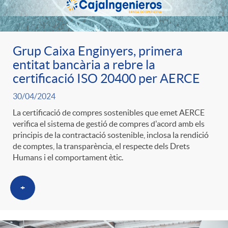
t
n
r
g
Grup Caixa Enginyers, primera
entitat bancària a rebre la
o
certificació ISO 20400 per AERCE
u
30/04/2024
C
t
La certificació de compres sostenibles que emet AERCE
verifica el sistema de gestió de compres d'acord amb els
principis de la contractació sostenible, inclosa la rendició
a
s
de comptes, la transparència, el respecte dels Drets
Humans i el comportament ètic.
t
+
e