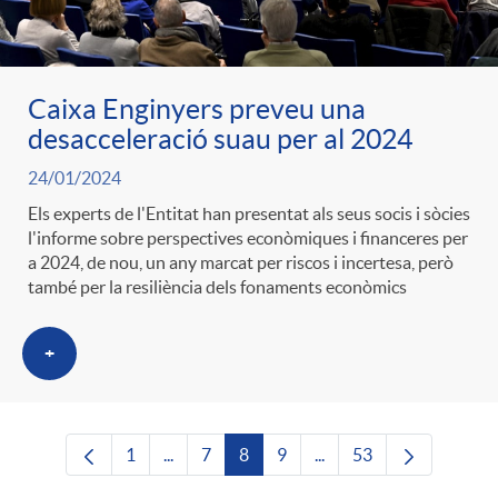
Caixa Enginyers preveu una
desacceleració suau per al 2024
24/01/2024
Els experts de l'Entitat han presentat als seus socis i sòcies
l'informe sobre perspectives econòmiques i financeres per
a 2024, de nou, un any marcat per riscos i incertesa, però
també per la resiliència dels fonaments econòmics
+
1
...
7
8
9
...
53
Pàgina
Pàgines intermèdies Utilitzeu TAB per nave
Pàgina
Pàgina
Pàgina
Pàgines intermèdies Uti
Pàgina