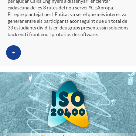
per ajudar Caixa Enginyers a dissenyar i eficientar
e
n
d
cadascuna de les 3 rutes del nou servei #CEApropa.
e
El repte plantejat per l'Entitat va ser el que més interès va
generar entre els participants aconseguint que un total de
g
c
e
33 estudiants dividits en deu grups presentessin solucions
p
back end i front end i prototips de software.
o
l
c
r
+
r
a
o
e
i
F
n
n
e
i
t
s
s
l
i
a