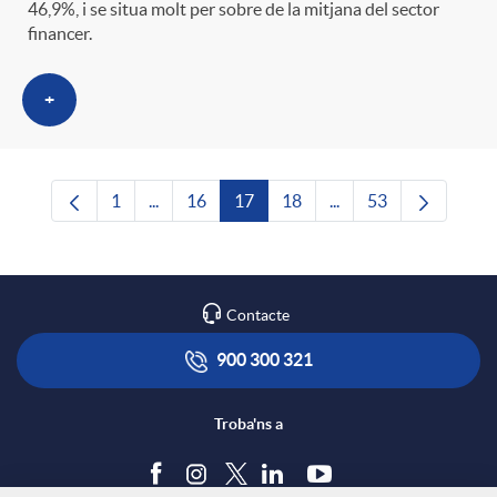
46,9%, i se situa molt per sobre de la mitjana del sector
financer.
+
1
...
16
17
18
...
53
Pàgina
Pàgines intermèdies Utilitzeu TAB per navega
Pàgina
Pàgina
Pàgina
Pàgines intermèdies U
Pàgina
Contacte
900 300 321
Troba'ns a