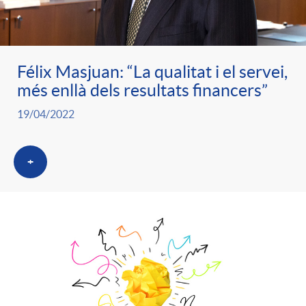
ó
t
l
r
p
e
i
Félix Masjuan: “La qualitat i el servei,
a
més enllà dels resultats financers”
e
n
c
19/04/2022
S
r
i
a
a
+
c
d
d
l
a
o
o
a
t
A
r
d