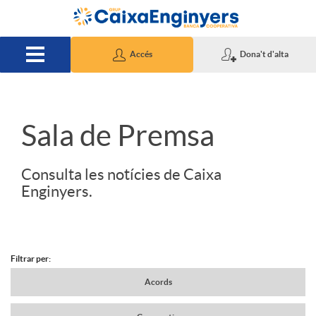
Salta al contingut principal
Accés
Dona't d'alta
S
Sala de Premsa
l
Consulta les notícies de Caixa
Enginyers.
i
d
Filtrar per:
N
Acords
e