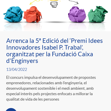
e
n
d
e
g
c
e
p
o
l
c
Arrenca la 5ª Edició del ‘Premi Idees
r
Innovadores Isabel P. Trabal’,
r
a
organitzat per la Fundació Caixa
o
e
d'Enginyers
i
F
n
13/04/2022
n
El concurs impulsa el desenvolupament de propostes
e
i
emprenedores, relacionades amb l’enginyeria, el
t
desenvolupament sostenible i el medi ambient, amb
s
especial interès pels projectes enfocats a millorar la
s
l
qualitat de vida de les persones
i
a