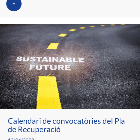
t
+
n
r
g
o
u
C
t
a
s
t
Calendari de convocatòries del Pla
e
de Recuperació