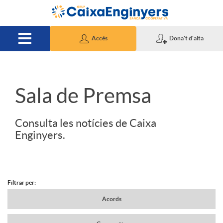
Salta al contingut principal
Accés
Dona't d'alta
S
Sala de Premsa
l
Consulta les notícies de Caixa
Enginyers.
i
d
Filtrar per:
N
Acords
e