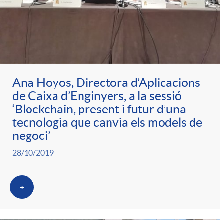
ó
t
l
r
p
e
i
a
e
n
c
Ana Hoyos, Directora d’Aplicacions
S
de Caixa d’Enginyers, a la sessió
r
i
a
‘Blockchain, present i futur d’una
a
tecnologia que canvia els models de
c
d
negoci’
d
l
28/10/2019
a
o
o
a
+
t
A
r
d