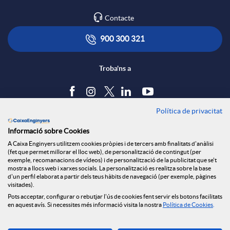
Contacte
900 300 321
Troba'ns a
Política de privacitat
Blog
Informació sobre Cookies
Tauler d'anuncis
A Caixa Enginyers utilitzem cookies pròpies i de tercers amb finalitats d'anàlisi
Política de cookies
(fet que permet millorar el lloc web), de personalització de contingut (per
Avís legal
exemple, recomanacions de vídeos) i de personalització de la publicitat que se't
mostra a llocs web i xarxes socials. La personalització es realitza sobre la base
Seguretat Online
d'un perfil elaborat a partir dels teus hàbits de navegació (per exemple, pàgines
Privacitat
visitades).
Canal denúncies
Pots acceptar, configurar o rebutjar l'ús de cookies fent servir els botons facilitats
en aquest avís. Si necessites més informació visita la nostra
Política de Cookies
.