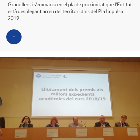
t
Granollers i s’emmarca en el pla de proximitat que l’Entitat
n
està desplegant arreu del territori dins del Pla Impulsa
2019
r
g
+
o
u
C
t
a
s
t
e