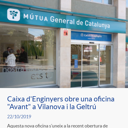
e
n
d
e
g
c
e
p
o
l
c
r
r
a
o
e
i
F
n
n
e
i
Caixa d'Enginyers obre una oficina
t
s
"Avant" a Vilanova i la Geltrú
s
l
i
22/10/2019
a
Aquesta nova oficina s’uneix a la recent obertura de