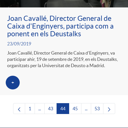
Joan Cavallé, Director General de
Caixa d'Enginyers, participa com a
ponent en els Deustalks
23/09/2019
Joan Cavallé, Director General de Caixa d'Enginyers, va
participar ahir, 19 de setembre de 2019, en els Deustalks,
organitzats per la Universitat de Deusto a Madrid.
+
1
...
43
44
45
...
53
Pàgina
Pàgines intermèdies Utilitzeu TAB per navega
Pàgina
Pàgina
Pàgina
Pàgines intermèdies U
Pàgina