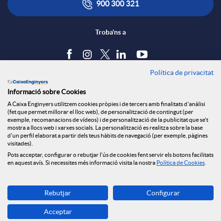
900 300 321
Troba'ns a
Política de privacitat
Blog
Informació sobre Cookies
Tauler d'anuncis
A Caixa Enginyers utilitzem cookies pròpies i de tercers amb finalitats d'anàlisi
Política de cookies
(fet que permet millorar el lloc web), de personalització de contingut (per
Avís legal
exemple, recomanacions de vídeos) i de personalització de la publicitat que se't
mostra a llocs web i xarxes socials. La personalització es realitza sobre la base
Seguretat Online
d'un perfil elaborat a partir dels teus hàbits de navegació (per exemple, pàgines
Privacitat
visitades).
Pots acceptar, configurar o rebutjar l'ús de cookies fent servir els botons facilitats
Canal denúncies
en aquest avís. Si necessites més informació visita la nostra
Política de Cookies
.
Descarrega-la ara
Rebutjar
Configurar
Banca MOBILE
Acceptar
© Grup Caixa Enginyers 2026