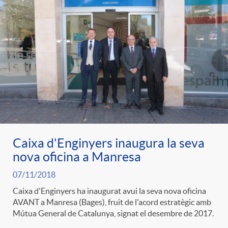
e
n
d
e
g
c
e
p
o
l
c
r
r
a
o
e
i
F
Caixa d'Enginyers inaugura la seva
n
n
nova oficina a Manresa
e
i
t
07/11/2018
s
Caixa d'Enginyers ha inaugurat avui la seva nova oficina
s
l
AVANT a Manresa (Bages), fruit de l'acord estratègic amb
i
Mútua General de Catalunya, signat el desembre de 2017.
a