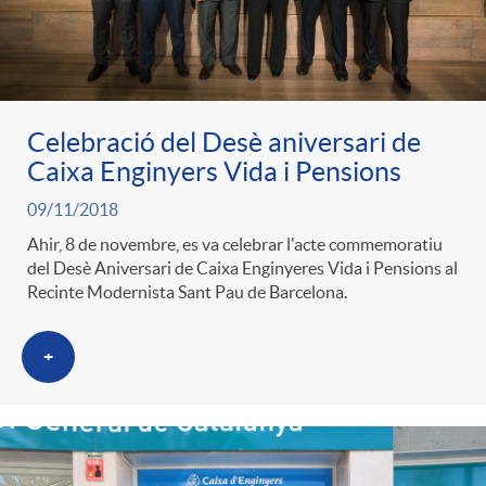
ó
t
l
r
p
e
i
a
Celebració del Desè aniversari de
e
n
c
Caixa Enginyers Vida i Pensions
S
09/11/2018
r
i
a
Ahir, 8 de novembre, es va celebrar l'acte commemoratiu
a
del Desè Aniversari de Caixa Enginyeres Vida i Pensions al
c
d
Recinte Modernista Sant Pau de Barcelona.
d
l
+
a
o
o
a
t
A
r
d