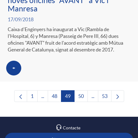
noves oficines "AVANT" a Vic i
Manresa
17/09/2018
Caixa d'Enginyers ha inaugurat a Vic (Rambla de
l'Hospital, 6) y Manresa (Passeig de Pere III, 66) dues
oficines "AVANT" fruit de l'acord estratègic amb Mútua
General de Catalunya, signat al desembre de 2017.
+
1
...
48
49
50
...
53
Pàgina
Pàgines intermèdies Utilitzeu TAB per navega
Pàgina
Pàgina
Pàgina
Pàgines intermèdies U
Pàgina
Contacte