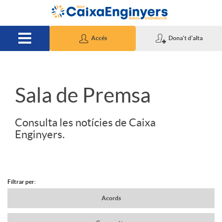
Salta al contingut principal
Accés
Dona't d'alta
S
Sala de Premsa
l
Consulta les notícies de Caixa
Enginyers.
i
d
Filtrar per:
N
Acords
e