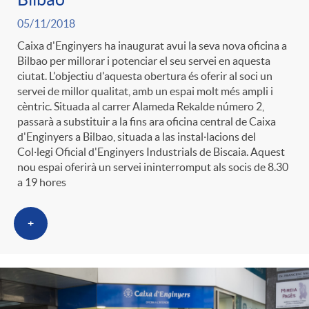
g
05/11/2018
Caixa d'Enginyers ha inaugurat avui la seva nova oficina a
o
Bilbao per millorar i potenciar el seu servei en aquesta
ciutat. L'objectiu d'aquesta obertura és oferir al soci un
servei de millor qualitat, amb un espai molt més ampli i
r
cèntric. Situada al carrer Alameda Rekalde número 2,
passarà a substituir a la fins ara oficina central de Caixa
d'Enginyers a Bilbao, situada a las instal·lacions del
i
Col·legi Oficial d'Enginyers Industrials de Biscaia. Aquest
nou espai oferirà un servei ininterromput als socis de 8.30
a 19 hores
a
+
s