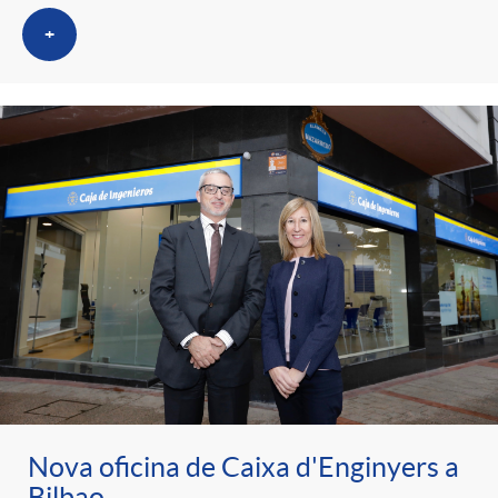
t
n
+
r
g
o
u
C
t
a
s
t
e
Nova oficina de Caixa d'Enginyers a
Bilbao