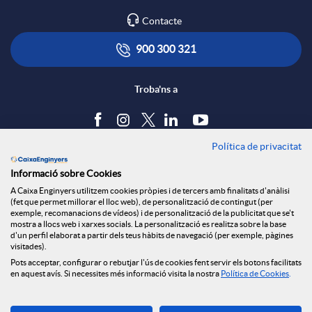
Contacte
900 300 321
Troba'ns a
Política de privacitat
Blog
Informació sobre Cookies
Tauler d'anuncis
A Caixa Enginyers utilitzem cookies pròpies i de tercers amb finalitats d'anàlisi
Política de cookies
(fet que permet millorar el lloc web), de personalització de contingut (per
Avís legal
exemple, recomanacions de vídeos) i de personalització de la publicitat que se't
mostra a llocs web i xarxes socials. La personalització es realitza sobre la base
Seguretat Online
d'un perfil elaborat a partir dels teus hàbits de navegació (per exemple, pàgines
Privacitat
visitades).
Canal denúncies
Pots acceptar, configurar o rebutjar l'ús de cookies fent servir els botons facilitats
en aquest avís. Si necessites més informació visita la nostra
Política de Cookies
.
Descarrega-la ara