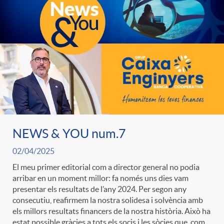
e
n
d
e
g
c
e
p
o
l
c
r
r
a
o
e
NEWS & YOU num.7
i
F
n
n
02/04/2025
e
i
El meu primer editorial com a director general no podia
t
arribar en un moment millor: fa només uns dies vam
s
presentar els resultats de l’any 2024. Per segon any
s
l
consecutiu, reafirmem la nostra solidesa i solvència amb
i
els millors resultats financers de la nostra història. Això ha
a
estat possible gràcies a tots els socis i les sòcies que, com