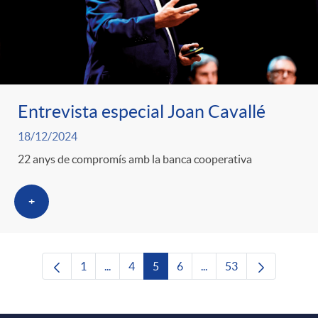
Entrevista especial Joan Cavallé
18/12/2024
22 anys de compromís amb la banca cooperativa
+
1
...
4
5
6
...
53
Pàgina
Pàgines intermèdies Utilitzeu TAB per nave
Pàgina
Pàgina
Pàgina
Pàgines intermèdies Uti
Pàgina