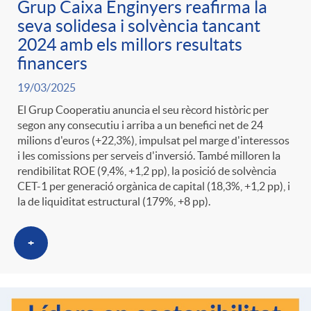
Grup Caixa Enginyers reafirma la
g
seva solidesa i solvència tancant
2024 amb els millors resultats
o
financers
19/03/2025
r
El Grup Cooperatiu anuncia el seu rècord històric per
segon any consecutiu i arriba a un benefici net de 24
milions d'euros (+22,3%), impulsat pel marge d'interessos
i
i les comissions per serveis d'inversió. També milloren la
rendibilitat ROE (9,4%, +1,2 pp), la posició de solvència
a
CET-1 per generació orgànica de capital (18,3%, +1,2 pp), i
la de liquiditat estructural (179%, +8 pp).
s
+