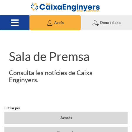
Salta al contingut principal
Accés
Dona't d'alta
S
Sala de Premsa
l
Consulta les notícies de Caixa
Enginyers.
i
d
Filtrar per:
N
Acords
e