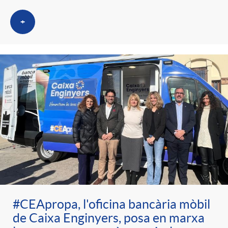
+
#CEApropa, l'oficina bancària mòbil
de Caixa Enginyers, posa en marxa