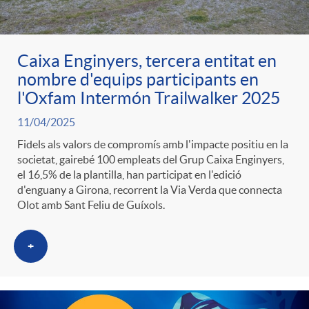
ó
t
l
r
p
e
Caixa Enginyers, tercera entitat en
i
a
nombre d'equips participants en
l'Oxfam Intermón Trailwalker 2025
e
n
c
S
11/04/2025
r
i
Fidels als valors de compromís amb l'impacte positiu en la
a
societat, gairebé 100 empleats del Grup Caixa Enginyers,
a
el 16,5% de la plantilla, han participat en l'edició
c
d
d'enguany a Girona, recorrent la Via Verda que connecta
d
Olot amb Sant Feliu de Guíxols.
l
a
o
o
+
a
t
A
r
d