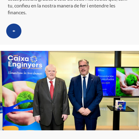
t
tu, confieu en la nostra manera de fer i entendre les
n
finances.
r
g
+
o
u
C
t
a
s
t
e