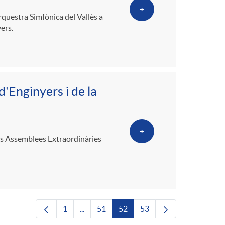
+
rquestra Simfònica del Vallès a
ers.
'Enginyers i de la
+
 les Assemblees Extraordinàries
1
...
51
52
53
Pàgina
Pàgines intermèdies Utilitzeu TAB per nav
Pàgina
Pàgina
Pàgina