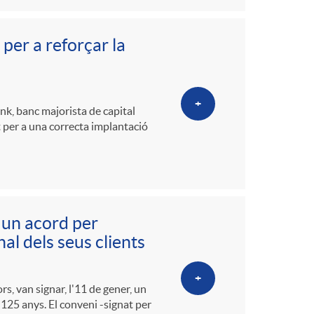
er a reforçar la
+
k, banc majorista de capital
at per a una correcta implantació
 un acord per
l dels seus clients
+
s, van signar, l'11 de gener, un
125 anys. El conveni -signat per