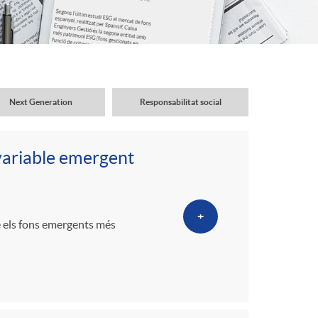
o
r
d
Next Generation
Responsabilitat social
'
variable emergent
i
+
d
e els fons emergents més
i