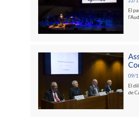
22/1
El pa
l'Aud
Ass
Co
09/1
El di
de Ca