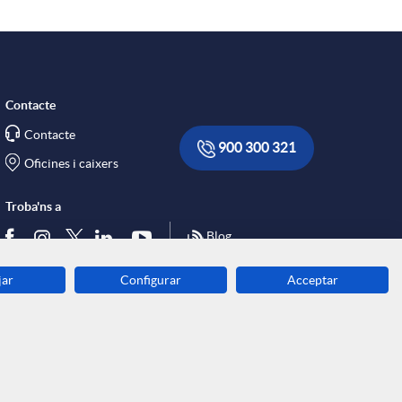
Contacte
Contacte
900 300 321
Oficines i caixers
Troba'ns a
Blog
jar
Configurar
Acceptar
Descarrega-la ara
Banca MOBILE
© Grup Caixa Enginyers 2026