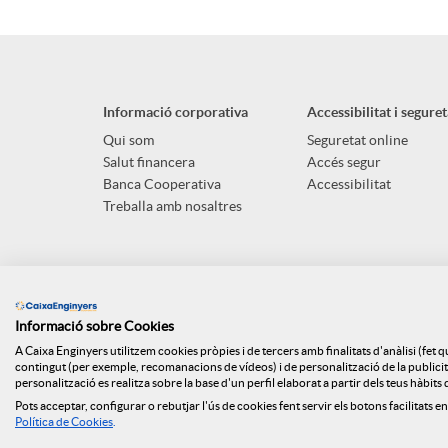
Informació corporativa
Accessibilitat i seguret
Qui som
Seguretat online
Salut financera
Accés segur
Banca Cooperativa
Accessibilitat
Treballa amb nosaltres
Informació sobre Cookies
A Caixa Enginyers utilitzem cookies pròpies i de tercers amb finalitats d'anàlisi (fet 
contingut (per exemple, recomanacions de vídeos) i de personalització de la publicitat
personalització es realitza sobre la base d'un perfil elaborat a partir dels teus hàbit
Pots acceptar, configurar o rebutjar l'ús de cookies fent servir els botons facilitats en
Mapa web
ISO
Api Market
Polít
Política de Cookies
.