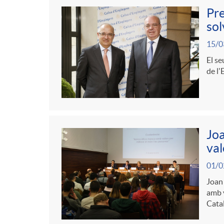
g
t
l
Pre
c
sol
a
e
i
15/0
e
c
El se
n
c
de l'
r
i
i
a
a
ó
d
d
Joa
S
val
p
o
o
01/0
a
Joan 
e
A
amb v
r
Cata
l