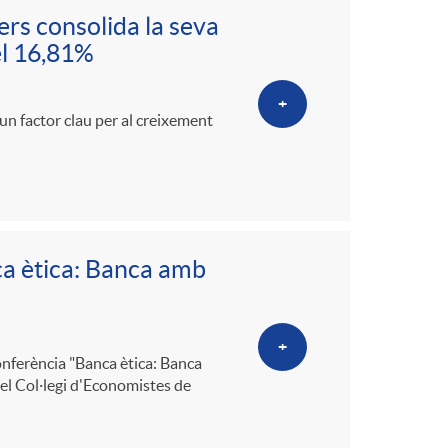
o
ers consolida la seva
el 16,81%
m
+
a
 un factor clau per al creixement
ca ètica: Banca amb
+
conferència "Banca ètica: Banca
 el Col·legi d'Economistes de