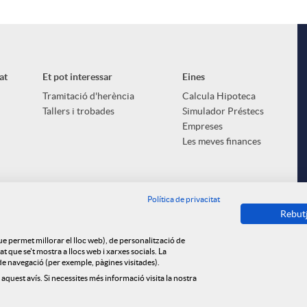
at
Et pot interessar
Eines
Tramitació d'herència
Calcula Hipoteca
Tallers i trobades
Simulador Préstecs
Empreses
Les meves finances
Política de privacitat
Rebut
que permet millorar el lloc web), de personalització de
 que se't mostra a llocs web i xarxes socials. La
s de navegació (per exemple, pàgines visitades).
 aquest avís. Si necessites més informació visita la nostra
ica de cookies
Privacitat
Avís legal
Tauler d'anuncis