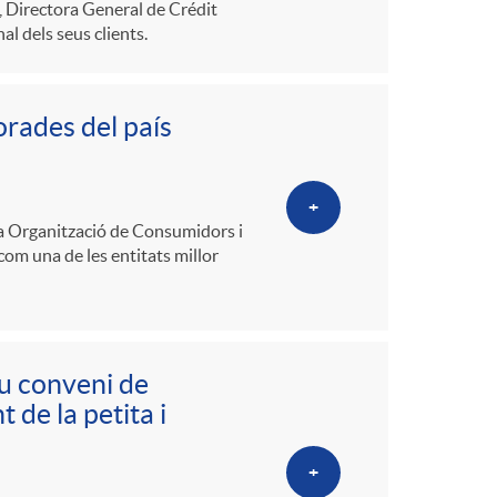
n, Directora General de Crédit
l dels seus clients.
orades del país
+
a Organització de Consumidors i
com una de les entitats millor
u conveni de
 de la petita i
+