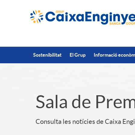
Salta al contingut principal
Sostenibilitat
El Grup
Informació econòmi
S
Sala de Pre
l
Consulta les notícies de Caixa Eng
i