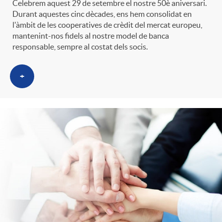
Celebrem aquest 29 de setembre el nostre 50è aniversari.
t
n
Durant aquestes cinc dècades, ens hem consolidat en
l'àmbit de les cooperatives de crèdit del mercat europeu,
mantenint-nos fidels al nostre model de banca
r
g
responsable, sempre al costat dels socis.
o
u
+
C
t
a
s
t
e