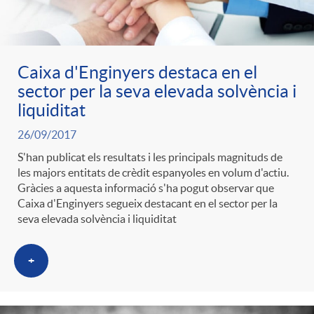
g
o
Caixa d'Enginyers destaca en el
sector per la seva elevada solvència i
r
liquiditat
26/09/2017
i
S'han publicat els resultats i les principals magnituds de
les majors entitats de crèdit espanyoles en volum d'actiu.
Gràcies a aquesta informació s'ha pogut observar que
a
Caixa d'Enginyers segueix destacant en el sector per la
seva elevada solvència i liquiditat
s
+