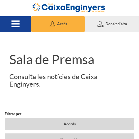
Salta al contingut principal
Accés
Dona't d'alta
S
Sala de Premsa
l
Consulta les notícies de Caixa
Enginyers.
i
d
Filtrar per:
N
Acords
e