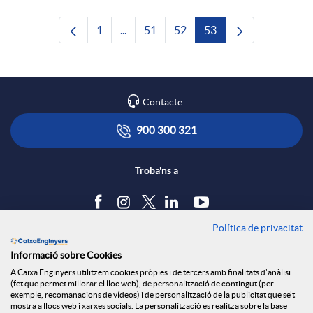
1
...
51
52
53
Pàgina
Pàgines intermèdies Utilitzeu TAB per n
Pàgina
Pàgina
Pàgina
Contacte
900 300 321
Troba'ns a
Política de privacitat
Blog
Informació sobre Cookies
Tauler d'anuncis
A Caixa Enginyers utilitzem cookies pròpies i de tercers amb finalitats d'anàlisi
Política de cookies
(fet que permet millorar el lloc web), de personalització de contingut (per
Avís legal
exemple, recomanacions de vídeos) i de personalització de la publicitat que se't
mostra a llocs web i xarxes socials. La personalització es realitza sobre la base
Seguretat Online