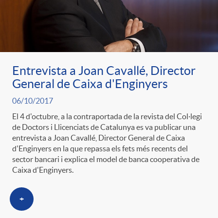
ó
t
l
r
p
e
i
a
e
n
Entrevista a Joan Cavallé, Director
c
General de Caixa d'Enginyers
S
r
i
06/10/2017
a
a
El 4 d'octubre, a la contraportada de la revista del Col·legi
de Doctors i Llicenciats de Catalunya es va publicar una
c
d
d
entrevista a Joan Cavallé, Director General de Caixa
l
d'Enginyers en la que repassa els fets més recents del
sector bancari i explica el model de banca cooperativa de
a
o
o
Caixa d'Enginyers.
a
t
A
r
+
d