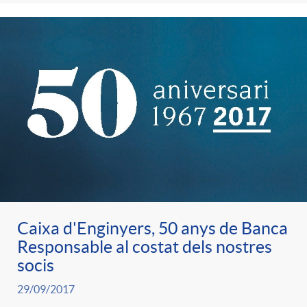
e
n
d
e
g
c
e
p
o
l
c
r
r
a
o
e
i
F
n
n
Caixa d'Enginyers, 50 anys de Banca
e
i
t
Responsable al costat dels nostres
s
socis
s
l
i
29/09/2017
a