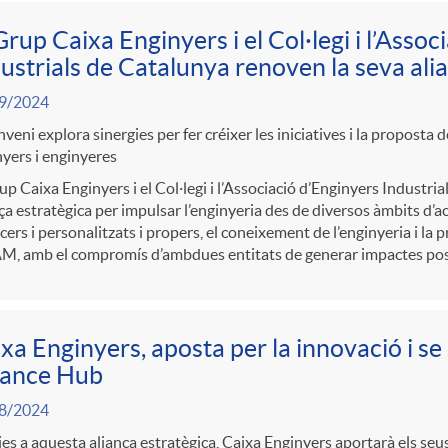
Grup Caixa Enginyers i el Col·legi i l’Asso
ustrials de Catalunya renoven la seva ali
9/2024
nveni explora sinergies per fer créixer les iniciatives i la proposta 
yers i enginyeres
up Caixa Enginyers i el Col·legi i l’Associació d’Enginyers Industri
ça estratègica per impulsar l’enginyeria des de diversos àmbits d’a
cers i personalitzats i propers, el coneixement de l’enginyeria i la
, amb el compromís d’ambdues entitats de generar impactes positiu
xa Enginyers, aposta per la innovació i s
nance Hub
8/2024
es a aquesta aliança estratègica, Caixa Enginyers aportarà els seu