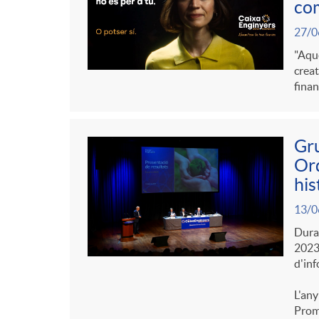
com
27/0
"Aque
creat
finan
Gru
Ord
his
13/0
Duran
2023 
d'inf
L'any
Promo