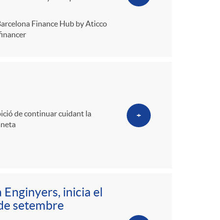
l Barcelona Finance Hub by Aticco
financer
ició de continuar cuidant la
+
aneta
Enginyers, inicia el
 de setembre