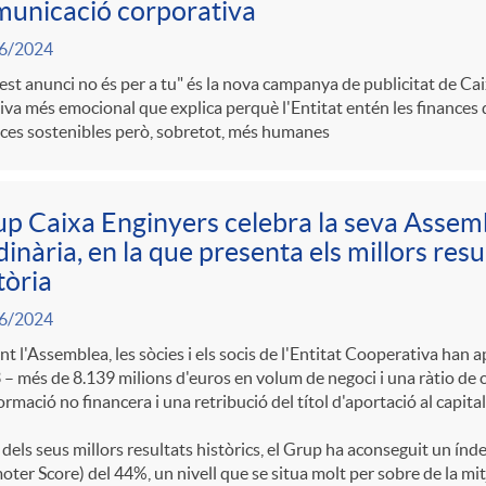
unicació corporativa
6/2024
st anunci no és per a tu" és la nova campanya de publicitat de Cai
iva més emocional que explica perquè l'Entitat entén les finances
ces sostenibles però, sobretot, més humanes
p Caixa Enginyers celebra la seva Assem
inària, en la que presenta els millors resu
tòria
6/2024
t l'Assemblea, les sòcies i els socis de l'Entitat Cooperativa han 
– més de 8.139 milions d'euros en volum de negoci i una ràtio de ca
ormació no financera i una retribució del títol d'aportació al capita
 dels seus millors resultats històrics, el Grup ha aconseguit un í
ter Score) del 44%, un nivell que se situa molt per sobre de la mit