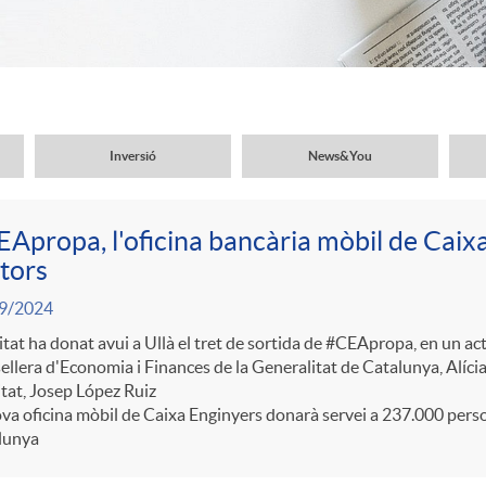
Inversió
News&You
Apropa, l'oficina bancària mòbil de Caix
tors
9/2024
itat ha donat avui a Ullà el tret de sortida de #CEApropa, en un a
llera d'Economia i Finances de la Generalitat de Catalunya, Alícia 
itat, Josep López Ruiz
va oficina mòbil de Caixa Enginyers donarà servei a 237.000 pers
lunya