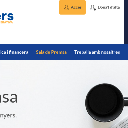
Accés
Dona't d'alta
ca i financera
Sala de Premsa
Treballa amb nosaltres
msa
inyers.