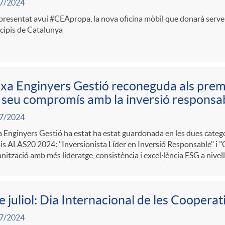
7/2024
presentat avui #CEApropa, la nova oficina mòbil que donarà serv
cipis de Catalunya
xa Enginyers Gestió reconeguda als pre
 seu compromís amb la inversió responsa
7/2024
 Enginyers Gestió ha estat ha estat guardonada en les dues catego
s ALAS20 2024: "Inversionista Líder en Inversió Responsable" i "
anització amb més lideratge, consistència i excel·lència ESG a niv
e juliol: Dia Internacional de les Cooperat
7/2024