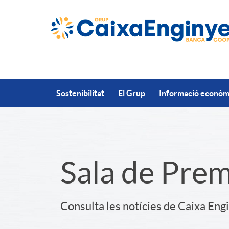
Salta al contingut principal
Sostenibilitat
El Grup
Informació econòmi
S
Sala de Pre
l
Consulta les notícies de Caixa Eng
i