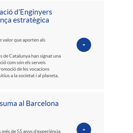
o
ciació d’Enginyers
m
ança estratègica
a
de valor que aporten als
+
als de Catalunya han signat una
cció com són els serveis
 promoció de les vocacions
s a la societat i al planeta.
e suma al Barcelona
+
s més de 55 anys d'experiència