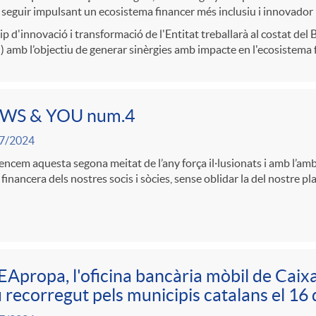
 seguir impulsant un ecosistema financer més inclusiu i innovador
ip d'innovació i transformació de l'Entitat treballarà al costat de
 amb l’objectiu de generar sinèrgies amb impacte en l'ecosistema 
WS & YOU num.4
7/2024
cem aquesta segona meitat de l’any força il·lusionats i amb l’amb
 financera dels nostres socis i sòcies, sense oblidar la del nostre pl
Apropa, l'oficina bancària mòbil de Caixa 
 recorregut pels municipis catalans el 16