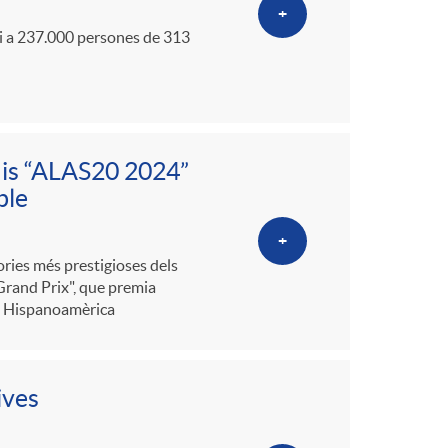
+
ei a 237.000 persones de 313
mis “ALAS20 2024”
ble
+
ries més prestigioses dels
Grand Prix", que premia
ell Hispanoamèrica
ives