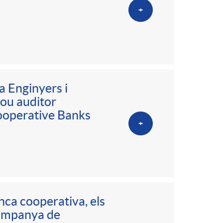
+
a Enginyers i
nou auditor
ooperative Banks
+
nca cooperativa, els
campanya de