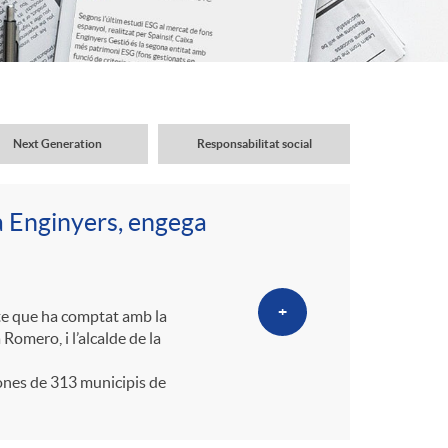
o
r
d
Next Generation
Responsabilitat social
'
a Enginyers, engega
i
d
+
cte que ha comptat amb la
Romero, i l’alcalde de la
i
ones de 313 municipis de