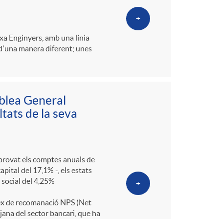
+
xa Enginyers, amb una línia
 d'una manera diferent; unes
blea General
ltats de la seva
aprovat els comptes anuals de
pital del 17,1% -, els estats
l social del 4,25%
+
ndex de recomanació NPS (Net
jana del sector bancari, que ha