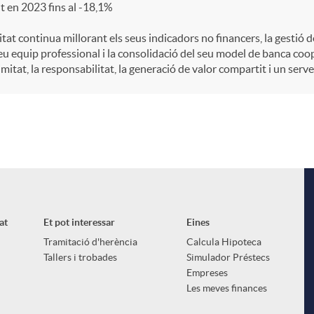
t en 2023 fins al -18,1%
itat continua millorant els seus indicadors no financers, la gestió
eu equip professional i la consolidació del seu model de banca coo
mitat, la responsabilitat, la generació de valor compartit i un serve
at
Et pot interessar
Eines
Tramitació d'herència
Calcula Hipoteca
Tallers i trobades
Simulador Préstecs
Empreses
Les meves finances