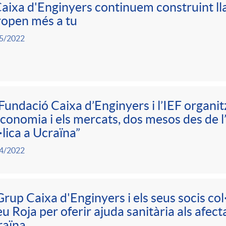
aixa d'Enginyers continuem construint ll
open més a tu
5/2022
Fundació Caixa d’Enginyers i l’IEF organit
economia i els mercats, dos mesos des de l’i
·lica a Ucraïna”
4/2022
Grup Caixa d'Enginyers i els seus socis co
u Roja per oferir ajuda sanitària als afecta
raïna