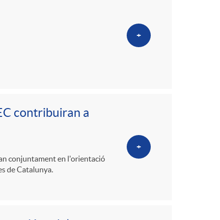
o
m
+
a
EC contribuiran a
+
ran conjuntament en l'orientació
mes de Catalunya.