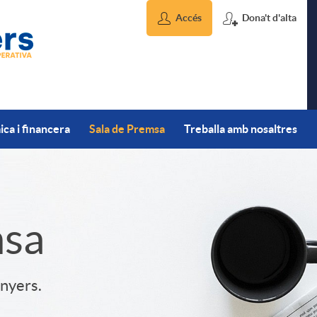
Accés
Dona't d'alta
ca i financera
Sala de Premsa
Treballa amb nosaltres
msa
inyers.