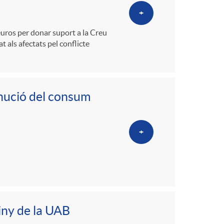
+
euros per donar suport a la Creu
at als afectats pel conflicte
minució del consum
+
iny de la UAB