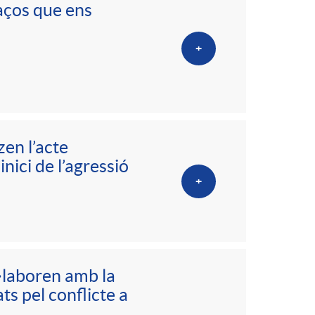
aços que ens
+
zen l’acte
nici de l’agressió
+
l·laboren amb la
ts pel conflicte a