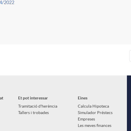
4/2022
at
Et pot interessar
Eines
Tramitació d'herència
Calcula Hipoteca
Tallers i trobades
Simulador Préstecs
Empreses
Les meves finances