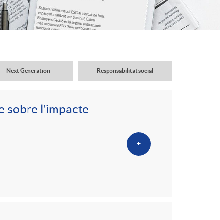
o
r
d
Next Generation
Responsabilitat social
'
e sobre l’impacte
i
+
d
i