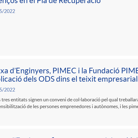
nços en el Pla de Recuperació
5/2022
xa d’Enginyers, PIMEC i la Fundació PIM
plicació dels ODS dins el teixit empresarial
5/2022
 tres entitats signen un conveni de col·laboració pel qual treballa
sensibilització de les persones emprenedores i autònomes, i les pi