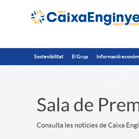
Salta al contingut principal
Sostenibilitat
El Grup
Informació econòmi
S
Sala de Pre
l
Consulta les notícies de Caixa Eng
i