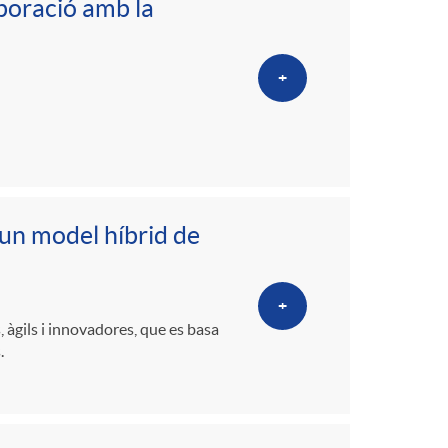
boració amb la
+
 un model híbrid de
+
àgils i innovadores, que es basa
.