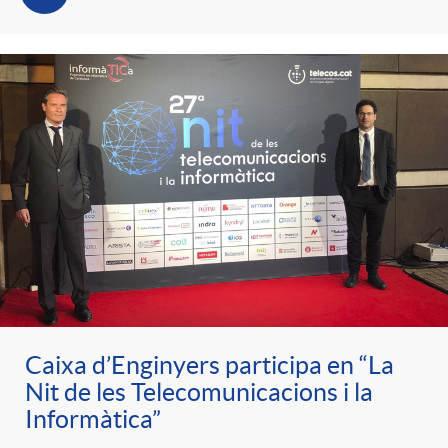
t
n
r
g
o
u
C
t
a
s
t
Caixa d’Enginyers participa en “La
Nit de les Telecomunicacions i la
e
Informàtica”