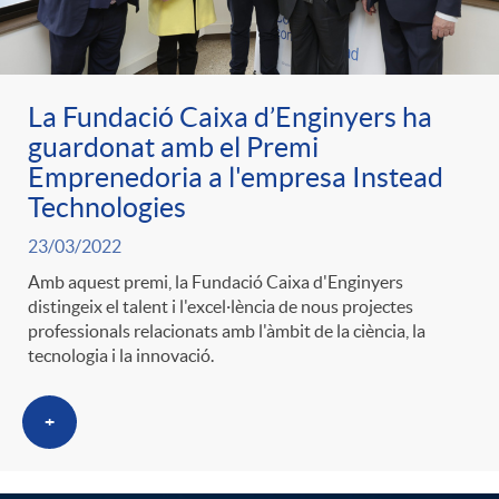
ó
t
l
r
p
e
i
La Fundació Caixa d’Enginyers ha
a
guardonat amb el Premi
e
n
c
Emprenedoria a l'empresa Instead
S
Technologies
r
i
a
23/03/2022
a
Amb aquest premi, la Fundació Caixa d'Enginyers
c
d
distingeix el talent i l'excel·lència de nous projectes
d
professionals relacionats amb l'àmbit de la ciència, la
l
tecnologia i la innovació.
a
o
o
a
+
t
A
r
d