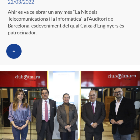
22/03/2022
g
Ahir es va celebrar un any més “La Nit dels
Telecomunicacions i la Informàtica” a l’Auditori de
o
Barcelona, esdeveniment del qual Caixa d’Enginyers és
patrocinador.
r
+
i
a
s