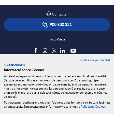
Contacte
900 300 321
Troba'ns a
Política de privacitat
Blog
Informació sobre Cookies
Tauler d'anuncis
A Caixa Enginyers utilitzem cookies pròpies i de tercers amb finalitats d'anàlisi
Política de cookies
(fet que permet millorar el lloc web), de personalització de contingut (per
Avís legal
exemple, recomanacions de vídeos) i de personalització de la publicitat que se't
mostra a llocs web i xarxes socials. La personalització es realitza sobre la base
Seguretat Online
d'un perfil elaborat a partir dels teus hàbits de navegació (per exemple, pàgines
Privacitat
visitades).
Pots acceptar, configurar o rebutjar l'ús de cookies fent servir els botons facilitats
Canal denúncies
en aquest avís. Si necessites més informació visita la nostra
Política de Cookies
.