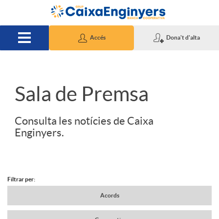
Salta al contingut principal
Accés
Dona't d'alta
S
Sala de Premsa
l
Consulta les notícies de Caixa
Enginyers.
i
d
Filtrar per:
N
Acords
e