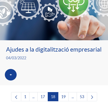
Ajudes a la digitalització empresarial
04/03/2022
+
1
...
17
18
19
...
53
Pàgina
Pàgines intermèdies Utilitzeu TAB per navega
Pàgina
Pàgina
Pàgina
Pàgines intermèdies U
Pàgina