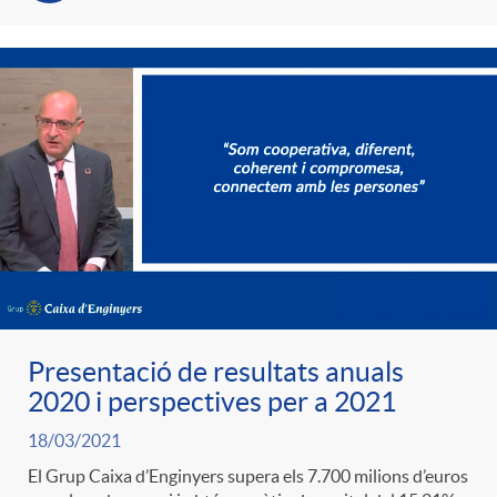
t
n
r
g
o
u
C
t
a
s
Presentació de resultats anuals
t
2020 i perspectives per a 2021
e
18/03/2021
El Grup Caixa d’Enginyers supera els 7.700 milions d’euros