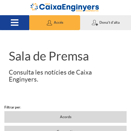
Salta al contingut principal
Accés
Dona't d'alta
S
Sala de Premsa
l
Consulta les notícies de Caixa
Enginyers.
i
d
Filtrar per:
N
Acords
e