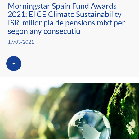
Morningstar Spain Fund Awards
2021: El CE Climate Sustainability
ISR, millor pla de pensions mixt per
segon any consecutiu
17/03/2021
+