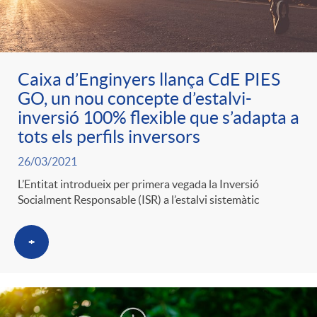
ó
t
l
r
p
e
i
a
Caixa d’Enginyers llança CdE PIES
GO, un nou concepte d’estalvi-
e
n
c
inversió 100% flexible que s’adapta a
S
tots els perfils inversors
r
i
a
26/03/2021
a
L’Entitat introdueix per primera vegada la Inversió
c
d
d
Socialment Responsable (ISR) a l’estalvi sistemàtic
l
a
o
o
+
a
t
A
r
d