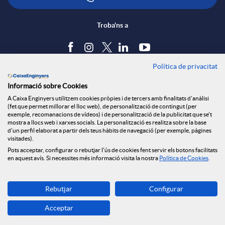
Troba'ns a
Política de privacitat
Blog
Informació sobre Cookies
Tauler d'anuncis
A Caixa Enginyers utilitzem cookies pròpies i de tercers amb finalitats d'anàlisi
Política de cookies
(fet que permet millorar el lloc web), de personalització de contingut (per
Avís legal
exemple, recomanacions de vídeos) i de personalització de la publicitat que se't
mostra a llocs web i xarxes socials. La personalització es realitza sobre la base
Seguretat Online
d'un perfil elaborat a partir dels teus hàbits de navegació (per exemple, pàgines
Privacitat
visitades).
Canal denúncies
Pots acceptar, configurar o rebutjar l'ús de cookies fent servir els botons facilitats
en aquest avís. Si necessites més informació visita la nostra
Política de Cookies
.
Descarrega-la ara
Rebutjar
Configurar
Banca MOBILE
Acceptar
© Grup Caixa Enginyers 2026