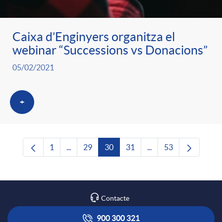
Caixa d’Enginyers organitza el
webinar “Successions vs Donacions”
05/02/2021
+
1
...
29
30
31
...
53
Pàgina
Pàgines intermèdies Utilitzeu TAB per navega
Pàgina
Pàgina
Pàgina
Pàgines intermèdies U
Pàgina
Contacte
900 300 321