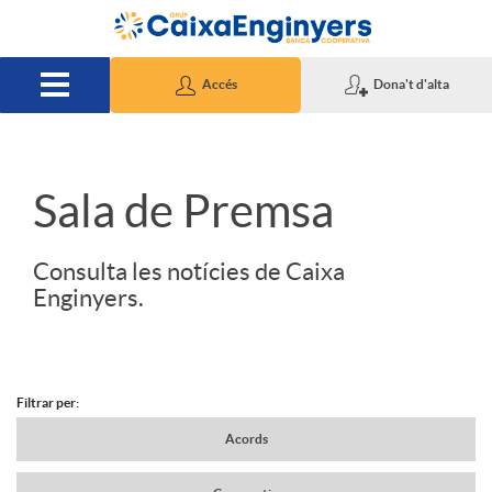
Salta al contingut principal
Accés
Dona't d'alta
S
Sala de Premsa
l
Consulta les notícies de Caixa
Enginyers.
i
d
Filtrar per:
N
Acords
e