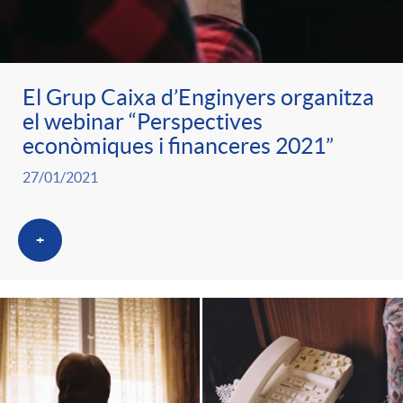
g
o
El Grup Caixa d’Enginyers organitza
el webinar “Perspectives
r
econòmiques i financeres 2021”
27/01/2021
i
+
a
s