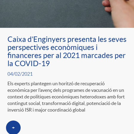
ó
t
l
r
p
e
i
a
Caixa d’Enginyers presenta les seves
e
n
c
perspectives econòmiques i
S
financeres per al 2021 marcades per
r
i
la COVID-19
a
a
04/02/2021
c
d
d
Els experts plantegen un horitzó de recuperació
l
econòmica per l’avenç dels programes de vacunació en un
context de polítiques econòmiques heterodoxes amb fort
a
o
o
contingut social, transformació digital, potenciació de la
a
inversió ISR i major coordinació global
t
A
r
d
+