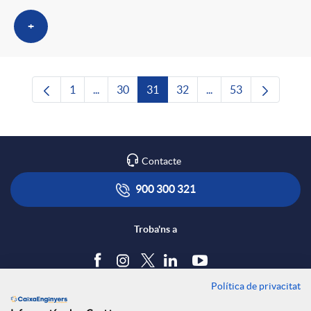
+
1
...
30
31
32
...
53
Pàgina
Pàgines intermèdies Utilitzeu TAB per navega
Pàgina
Pàgina
Pàgina
Pàgines intermèdies U
Pàgina
Contacte
900 300 321
Troba'ns a
Política de privacitat
Blog