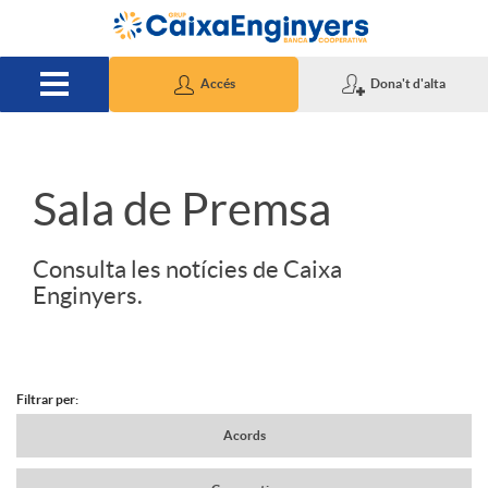
Salta al contingut principal
Accés
Dona't d'alta
S
Sala de Premsa
l
Consulta les notícies de Caixa
Enginyers.
i
d
Filtrar per:
N
Acords
e