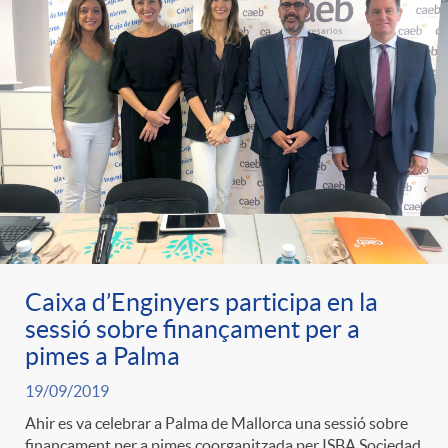
e
n
d
e
g
c
e
p
o
l
c
r
r
a
o
e
i
F
n
Caixa d’Enginyers participa en la
n
sessió sobre finançament per a
e
i
t
pimes a Palma
s
19/09/2019
s
l
i
Ahir es va celebrar a Palma de Mallorca una sessió sobre
a
finançament per a pimes coorganitzada per ISBA Sociedad