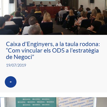
Caixa d'Enginyers, a la taula rodona:
“Com vincular els ODS a l'estratègia
de Negoci”
19/07/2019
+