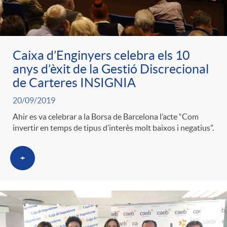
ó
t
l
r
p
e
i
Caixa d’Enginyers celebra els 10
a
anys d’èxit de la Gestió Discrecional
e
n
c
de Carteres INSIGNIA
S
20/09/2019
r
i
a
Ahir es va celebrar a la Borsa de Barcelona l’acte “Com
a
invertir en temps de tipus d’interès molt baixos i negatius”.
c
d
d
l
+
a
o
o
a
t
A
r
d