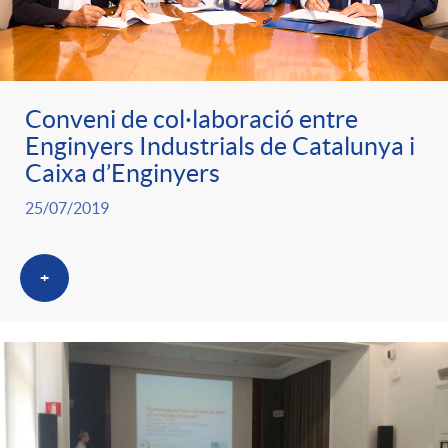
g
o
Conveni de col·laboració entre
r
Enginyers Industrials de Catalunya i
Caixa d’Enginyers
i
25/07/2019
a
+
s