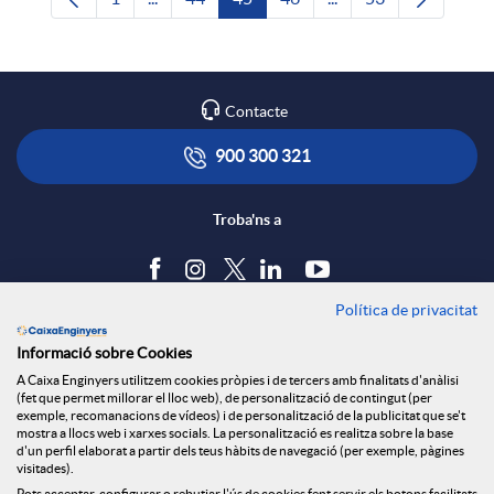
Pàgina
Pàgines intermèdies Utilitzeu TAB per navega
Pàgina
Pàgina
Pàgina
Pàgines intermèdies U
Pàgina
Contacte
900 300 321
Troba'ns a
Política de privacitat
Blog
Informació sobre Cookies
Tauler d'anuncis
A Caixa Enginyers utilitzem cookies pròpies i de tercers amb finalitats d'anàlisi
Política de cookies
(fet que permet millorar el lloc web), de personalització de contingut (per
Avís legal
exemple, recomanacions de vídeos) i de personalització de la publicitat que se't
mostra a llocs web i xarxes socials. La personalització es realitza sobre la base
Seguretat Online
d'un perfil elaborat a partir dels teus hàbits de navegació (per exemple, pàgines
Privacitat
visitades).
Pots acceptar, configurar o rebutjar l'ús de cookies fent servir els botons facilitats