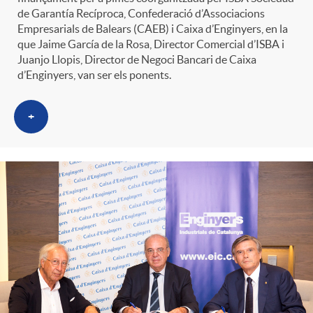
t
de Garantía Recíproca, Confederació d’Associacions
n
Empresarials de Balears (CAEB) i Caixa d’Enginyers, en la
que Jaime García de la Rosa, Director Comercial d’ISBA i
r
Juanjo Llopis, Director de Negoci Bancari de Caixa
g
d’Enginyers, van ser els ponents.
o
u
+
C
t
a
s
t
e