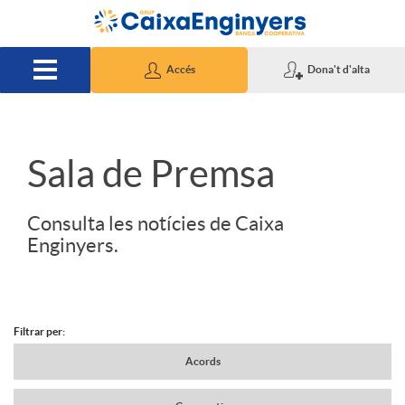
Salta al contingut principal
Accés
Dona't d'alta
S
Sala de Premsa
l
Consulta les notícies de Caixa
Enginyers.
i
d
Filtrar per:
N
Acords
e