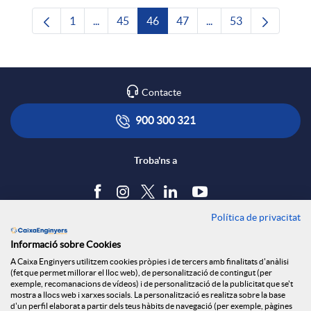
1
...
45
46
47
...
53
Pàgina
Pàgines intermèdies Utilitzeu TAB per navega
Pàgina
Pàgina
Pàgina
Pàgines intermèdies U
Pàgina
Contacte
900 300 321
Troba'ns a
Política de privacitat
Blog
Informació sobre Cookies
Tauler d'anuncis
A Caixa Enginyers utilitzem cookies pròpies i de tercers amb finalitats d'anàlisi
Política de cookies
(fet que permet millorar el lloc web), de personalització de contingut (per
Avís legal
exemple, recomanacions de vídeos) i de personalització de la publicitat que se't
mostra a llocs web i xarxes socials. La personalització es realitza sobre la base
Seguretat Online
d'un perfil elaborat a partir dels teus hàbits de navegació (per exemple, pàgines