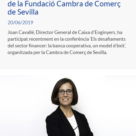
de la Fundació Cambra de Comerç
t
n
de Sevilla
20/06/2019
r
g
Joan Cavallé, Director General de Caixa d'Enginyers, ha
participat recentment en la conferència ‘Els desafiaments
o
u
del sector financer: la banca cooperativa, un model d'èxit’,
organitzada per la Cambra de Comerç de Sevilla.
C
t
a
s
t
e