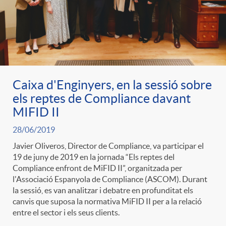
ó
t
l
r
p
e
i
a
e
n
c
Caixa d'Enginyers, en la sessió sobre
S
els reptes de Compliance davant
r
i
a
MIFID II
a
28/06/2019
c
d
d
Javier Oliveros, Director de Compliance, va participar el
l
19 de juny de 2019 en la jornada “Els reptes del
a
o
Compliance enfront de MiFID II”, organitzada per
o
l'Associació Espanyola de Compliance (ASCOM). Durant
a
la sessió, es van analitzar i debatre en profunditat els
t
A
canvis que suposa la normativa MiFID II per a la relació
r
entre el sector i els seus clients.
d