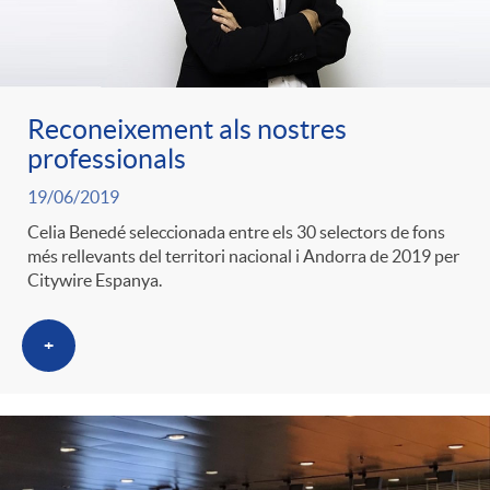
g
o
Reconeixement als nostres
r
professionals
19/06/2019
i
Celia Benedé seleccionada entre els 30 selectors de fons
més rellevants del territori nacional i Andorra de 2019 per
Citywire Espanya.
a
+
s