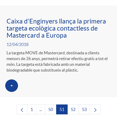
Caixa d'Enginyers llança la primera
targeta ecològica contactless de
Mastercard a Europa
12/04/2018
La targeta MOVE de Mastercard, destinada a clients
menors de 26 anys, permetrà retirar efectiu gratis a tot el
món. La targeta està fabricada amb un material
biodegradable que substitueix al plàstic.
+
1
...
50
51
52
53
Pàgina
Pàgines intermèdies Utilitzeu TAB per nave
Pàgina
Pàgina
Pàgina
Pàgina