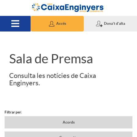
Salta al contingut principal
Accés
Dona't d'alta
S
Sala de Premsa
l
Consulta les notícies de Caixa
Enginyers.
i
d
Filtrar per:
N
Acords
e