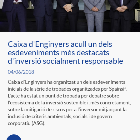
g
o
Caixa d'Enginyers acull un dels
r
esdeveniments més destacats
d'inversió socialment responsable
i
04/06/2018
Caixa d'Enginyers ha organitzat un dels esdeveniments
a
inicials de la sèrie de trobades organitzades per Spainsif.
L'acte ha estat un punt de trobada per debatre sobre
l'ecosistema de la inversió sostenible i, més concretament,
s
sobre la mitigació de riscos per a l'inversor mitjançant la
inclusió de criteris ambientals, socials i de govern
corporatiu (ASG).