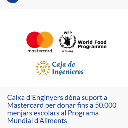
e
n
d
e
g
c
e
p
o
l
c
r
r
a
o
e
i
F
n
n
e
i
Caixa d'Enginyers dóna suport a
t
s
Mastercard per donar fins a 50.000
menjars escolars al Programa
s
l
i
Mundial d'Aliments
a