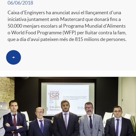
06/06/2018
t
n
Caixa d'Enginyers ha anunciat avui el llançament d'una
iniciativa juntament amb Mastercard que donarà fins a
r
50.000 menjars escolars al Programa Mundial d'Aliments
g
o World Food Programme (WFP) per lluitar contra la fam,
que a dia d'avui pateixen més de 815 milions de persones.
o
u
+
C
t
a
s
t
e