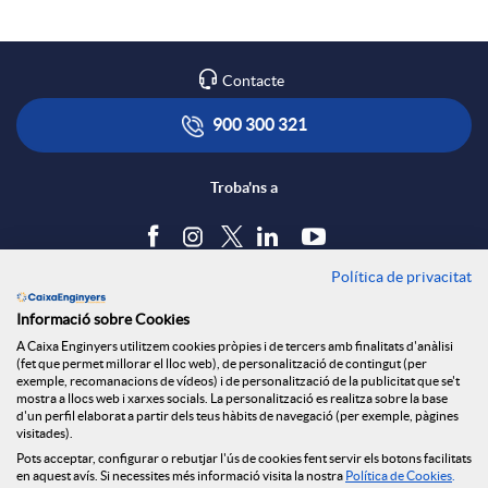
Contacte
900 300 321
Troba'ns a
Política de privacitat
Blog
Informació sobre Cookies
Tauler d'anuncis
A Caixa Enginyers utilitzem cookies pròpies i de tercers amb finalitats d'anàlisi
Política de cookies
(fet que permet millorar el lloc web), de personalització de contingut (per
Avís legal
exemple, recomanacions de vídeos) i de personalització de la publicitat que se't
mostra a llocs web i xarxes socials. La personalització es realitza sobre la base
Seguretat Online
d'un perfil elaborat a partir dels teus hàbits de navegació (per exemple, pàgines
Privacitat
visitades).
Pots acceptar, configurar o rebutjar l'ús de cookies fent servir els botons facilitats
Canal denúncies
en aquest avís. Si necessites més informació visita la nostra
Política de Cookies
.