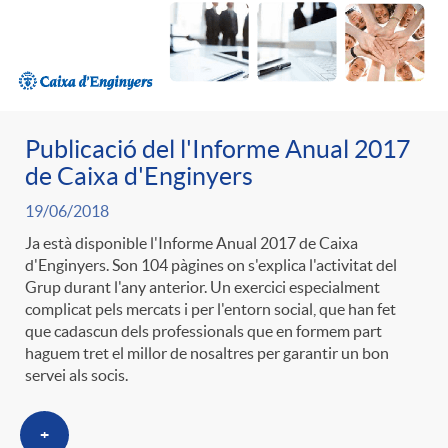
ó
t
l
r
p
e
i
a
e
n
Publicació del l'Informe Anual 2017
c
S
de Caixa d'Enginyers
r
i
19/06/2018
a
a
Ja està disponible l'Informe Anual 2017 de Caixa
d'Enginyers. Son 104 pàgines on s'explica l'activitat del
c
d
d
Grup durant l'any anterior. Un exercici especialment
l
complicat pels mercats i per l'entorn social, que han fet
a
que cadascun dels professionals que en formem part
o
o
haguem tret el millor de nosaltres per garantir un bon
a
servei als socis.
t
A
r
d
+