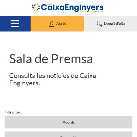
Salta al contingut principal
Accés
Dona't d'alta
S
Sala de Premsa
l
Consulta les notícies de Caixa
Enginyers.
i
d
Filtrar per:
N
Acords
e