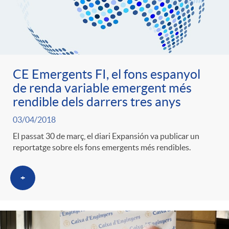
ó
t
l
r
p
e
i
a
e
n
CE Emergents FI, el fons espanyol
c
de renda variable emergent més
S
rendible dels darrers tres anys
r
i
a
a
03/04/2018
c
El passat 30 de març, el diari Expansión va publicar un
d
d
reportatge sobre els fons emergents més rendibles.
l
a
o
o
+
a
t
A
r
d