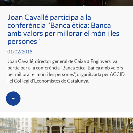
g
Joan Cavallé participa a la
o
conferència "Banca ètica: Banca
amb valors per millorar el món i les
persones"
r
01/02/2018
i
Joan Cavallé, director general de Caixa d'Enginyers, va
participar a la conferència "Banca ètica: Banca amb valors
per millorar el món i les persones", organitzada per ACCID
a
i el Col·legi d'Economistes de Catalunya.
+
s