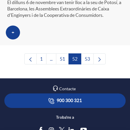
El dilluns 6 de novembre van tenir lloc a la seu de Potosí, a
Barcelona, les Assemblees Extraordinàries de Caixa
d'Enginyers i de la Cooperativa de Consumidors.
+
1
...
51
52
53
Pàgina
Pàgines intermèdies Utilitzeu TAB per n
Pàgina
Pàgina
Pàgina
Contacte
900 300 321
Troba'ns a