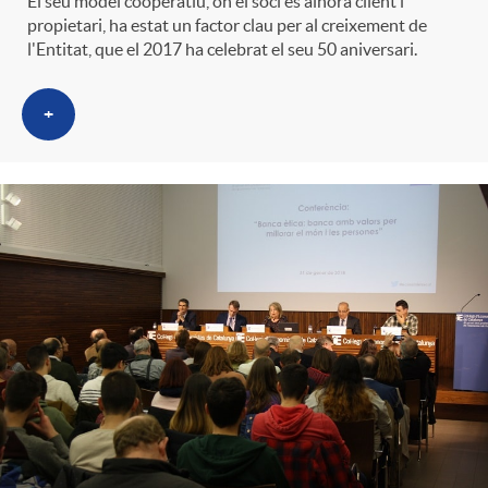
El seu model cooperatiu, on el soci és alhora client i
t
n
propietari, ha estat un factor clau per al creixement de
l'Entitat, que el 2017 ha celebrat el seu 50 aniversari.
r
g
+
o
u
C
t
a
s
t
e