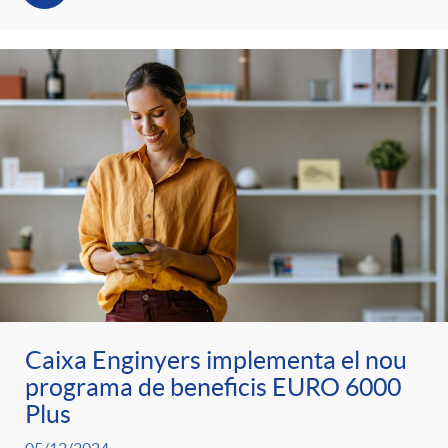
t
n
r
g
o
u
C
t
a
s
t
Caixa Enginyers implementa el nou
programa de beneficis EURO 6000
e
Plus