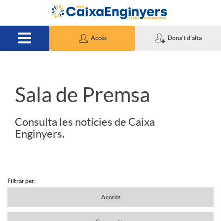
Salta al contingut principal
Accés
Dona't d'alta
S
Sala de Premsa
l
Consulta les notícies de Caixa
Enginyers.
i
d
Filtrar per:
N
Acords
e