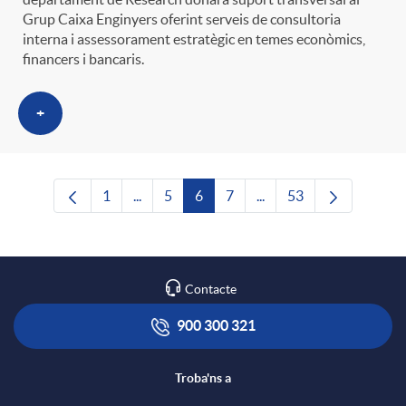
Grup Caixa Enginyers oferint serveis de consultoria
interna i assessorament estratègic en temes econòmics,
financers i bancaris.
+
1
...
5
6
7
...
53
Pàgina
Pàgines intermèdies Utilitzeu TAB per nave
Pàgina
Pàgina
Pàgina
Pàgines intermèdies Uti
Pàgina
Contacte
900 300 321
Troba'ns a