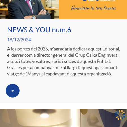
ó
t
l
r
p
e
i
NEWS & YOU num.6
a
e
n
18/12/2024
c
S
A les portes del 2025, m’agradaria dedicar aquest Editorial,
el darrer com a director general del Grup Caixa Enginyers,
r
i
a
a tots i totes vosaltres, socis i sòcies d'aquesta Entitat.
a
Gràcies per acompanyar-me al llarg d’aquest apassionant
viatge de 19 anys al capdavant d'aquesta organització.
c
d
d
l
+
a
o
o
a
t
A
r
d