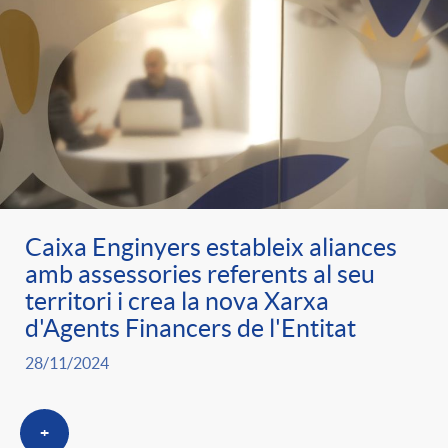
e
n
d
e
g
c
e
p
o
l
c
r
r
a
o
e
Caixa Enginyers estableix aliances
i
F
amb assessories referents al seu
n
territori i crea la nova Xarxa
n
d'Agents Financers de l'Entitat
e
i
t
s
28/11/2024
s
l
i
a
+