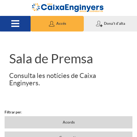
Salta al contingut principal
Accés
Dona't d'alta
S
Sala de Premsa
l
Consulta les notícies de Caixa
Enginyers.
i
d
Filtrar per:
N
Acords
e