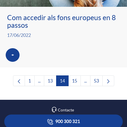
Com accedir als fons europeus en 8
passos
17/06/2022
+
1
...
13
14
15
...
53
Pàgina
Pàgines intermèdies Utilitzeu TAB per navega
Pàgina
Pàgina
Pàgina
Pàgines intermèdies U
Pàgina
Contacte
900 300 321