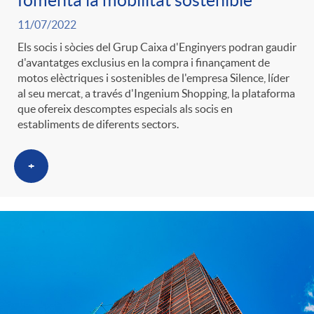
fomenta la mobilitat sostenible
g
11/07/2022
Els socis i sòcies del Grup Caixa d'Enginyers podran gaudir
o
d'avantatges exclusius en la compra i finançament de
motos elèctriques i sostenibles de l'empresa Silence, líder
al seu mercat, a través d'Ingenium Shopping, la plataforma
r
que ofereix descomptes especials als socis en
establiments de diferents sectors.
i
+
a
s