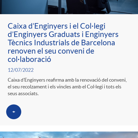
ó
t
l
r
p
e
Caixa d’Enginyers i el Col·legi
i
a
d’Enginyers Graduats i Enginyers
Tècnics Industrials de Barcelona
e
n
c
renoven el seu conveni de
S
col·laboració
r
i
a
12/07/2022
a
Caixa d’Enginyers reafirma amb la renovació del conveni,
c
d
d
el seu recolzament i els vincles amb el Col·legi i tots els
l
seus associats.
a
o
o
a
+
t
A
r
d