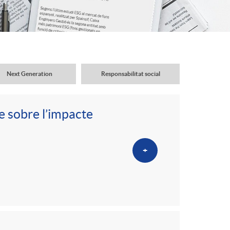
o
r
d
Next Generation
Responsabilitat social
'
e sobre l’impacte
i
+
d
i