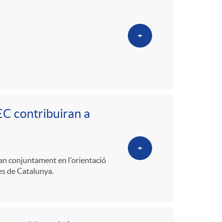
o
m
+
a
EC contribuiran a
+
ran conjuntament en l'orientació
mes de Catalunya.