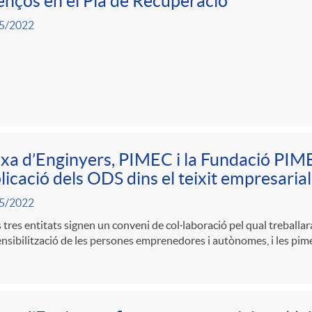
nços en el Pla de Recuperació
5/2022
xa d’Enginyers, PIMEC i la Fundació PIM
plicació dels ODS dins el teixit empresarial
5/2022
 tres entitats signen un conveni de col·laboració pel qual treballa
sensibilització de les persones emprenedores i autònomes, i les pi