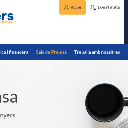
Accés
Dona't d'alta
ca i financera
Sala de Premsa
Treballa amb nosaltres
msa
inyers.