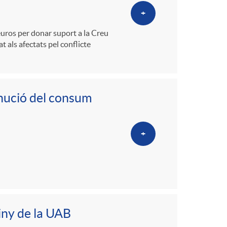
+
euros per donar suport a la Creu
at als afectats pel conflicte
minució del consum
+
iny de la UAB