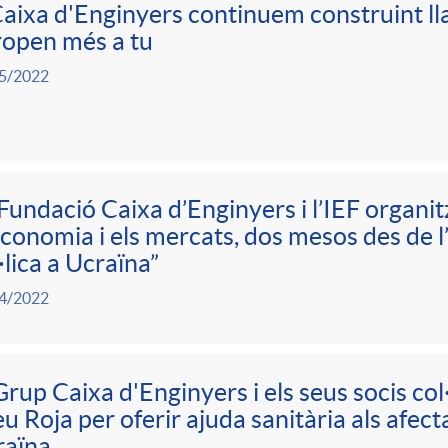
aixa d'Enginyers continuem construint ll
open més a tu
5/2022
Fundació Caixa d’Enginyers i l’IEF organit
economia i els mercats, dos mesos des de l’i
·lica a Ucraïna”
4/2022
Grup Caixa d'Enginyers i els seus socis co
u Roja per oferir ajuda sanitària als afecta
raïna