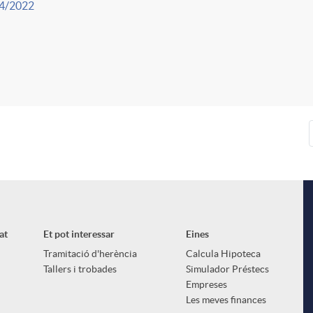
4/2022
at
Et pot interessar
Eines
Tramitació d'herència
Calcula Hipoteca
Tallers i trobades
Simulador Préstecs
Empreses
Les meves finances