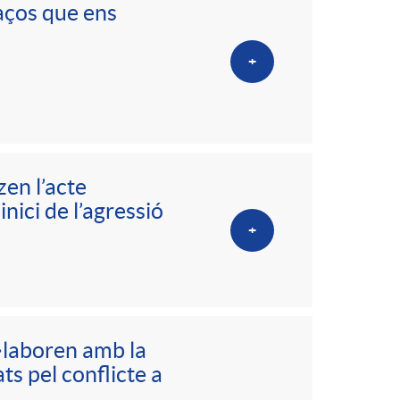
aços que ens
+
zen l’acte
nici de l’agressió
+
l·laboren amb la
ts pel conflicte a