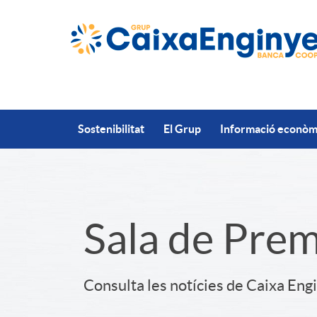
Salta al contingut principal
Sostenibilitat
El Grup
Informació econòmi
S
Sala de Pre
l
Consulta les notícies de Caixa Eng
i