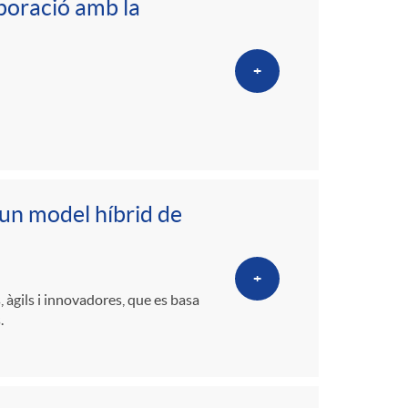
boració amb la
+
 un model híbrid de
+
àgils i innovadores, que es basa
.