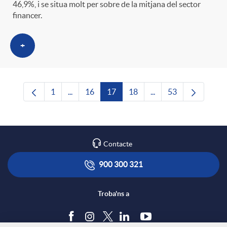
46,9%, i se situa molt per sobre de la mitjana del sector
financer.
+
1
...
16
17
18
...
53
Pàgina
Pàgines intermèdies Utilitzeu TAB per navega
Pàgina
Pàgina
Pàgina
Pàgines intermèdies U
Pàgina
Contacte
900 300 321
Troba'ns a