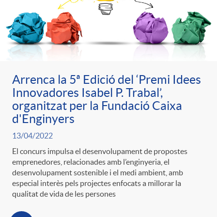
e
n
d
e
g
c
e
p
o
l
c
Arrenca la 5ª Edició del ‘Premi Idees
r
Innovadores Isabel P. Trabal’,
r
a
organitzat per la Fundació Caixa
o
e
d'Enginyers
i
F
n
13/04/2022
n
El concurs impulsa el desenvolupament de propostes
e
i
emprenedores, relacionades amb l’enginyeria, el
t
desenvolupament sostenible i el medi ambient, amb
s
especial interès pels projectes enfocats a millorar la
s
l
qualitat de vida de les persones
i
a