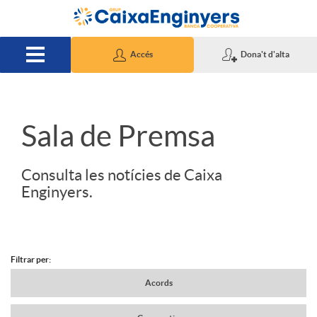
Salta al contingut principal
Accés
Dona't d'alta
S
Sala de Premsa
l
Consulta les notícies de Caixa
Enginyers.
i
d
Filtrar per:
N
Acords
e