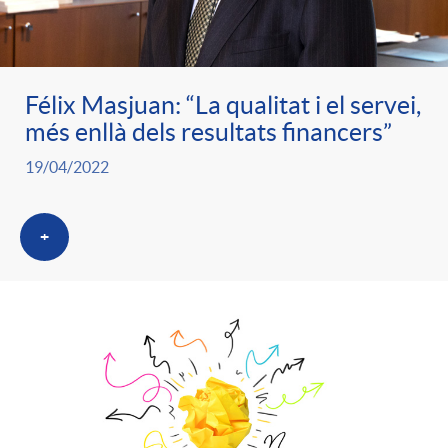
ó
t
l
r
p
e
i
Félix Masjuan: “La qualitat i el servei,
a
més enllà dels resultats financers”
e
n
c
19/04/2022
S
r
i
a
a
+
c
d
d
l
a
o
o
a
t
A
r
d