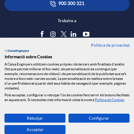
900 300 321
Troba'ns a
Política de privacitat
Blog
Informació sobre Cookies
Tauler d'anuncis
A Caixa Enginyers utilitzem cookies pròpies i de tercers amb finalitats d'anàlisi
Política de cookies
(fet que permet millorar el lloc web), de personalització de contingut (per
Avís legal
exemple, recomanacions de vídeos) i de personalització de la publicitat que se't
mostra a llocs web i xarxes socials. La personalització es realitza sobre la base
Seguretat Online
d'un perfil elaborat a partir dels teus hàbits de navegació (per exemple, pàgines
Privacitat
visitades).
Pots acceptar, configurar o rebutjar l'ús de cookies fent servir els botons facilitats
Canal denúncies
en aquest avís. Si necessites més informació visita la nostra
Política de Cookies
.
Descarrega-la ara
Rebutjar
Configurar
Banca MOBILE
Acceptar
© Grup Caixa Enginyers 2026