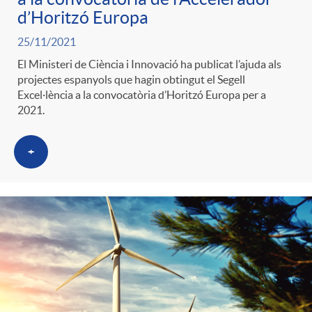
g
d’Horitzó Europa
25/11/2021
o
El Ministeri de Ciència i Innovació ha publicat l’ajuda als
projectes espanyols que hagin obtingut el Segell
Excel·lència a la convocatòria d’Horitzó Europa per a
r
2021.
i
+
a
s