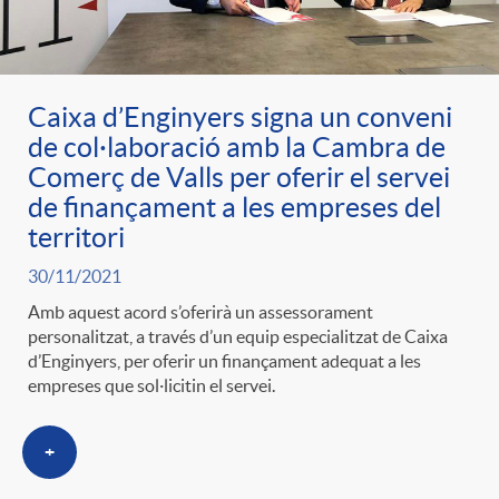
ó
t
l
r
p
e
i
Caixa d’Enginyers signa un conveni
a
de col·laboració amb la Cambra de
e
n
c
Comerç de Valls per oferir el servei
S
de finançament a les empreses del
r
i
territori
a
a
30/11/2021
c
d
d
Amb aquest acord s’oferirà un assessorament
l
personalitzat, a través d’un equip especialitzat de Caixa
d’Enginyers, per oferir un finançament adequat a les
a
o
o
empreses que sol·licitin el servei.
a
t
A
r
+
d