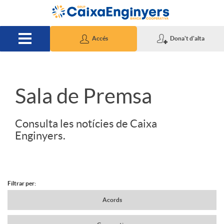
Salta al contingut principal
Accés
Dona't d'alta
S
Sala de Premsa
l
Consulta les notícies de Caixa
Enginyers.
i
d
Filtrar per:
N
Acords
e