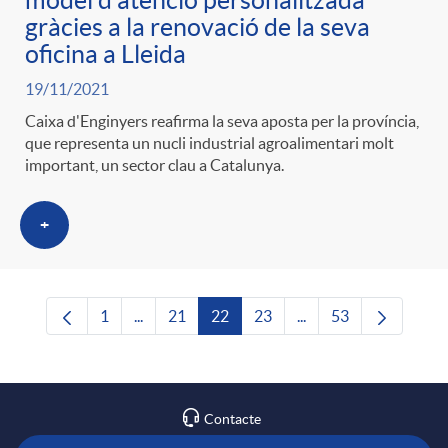
model d'atenció personalitzada
gràcies a la renovació de la seva
oficina a Lleida
19/11/2021
Caixa d'Enginyers reafirma la seva aposta per la província,
que representa un nucli industrial agroalimentari molt
important, un sector clau a Catalunya.
+
1
...
21
22
23
...
53
Pàgina
Pàgines intermèdies Utilitzeu TAB per navega
Pàgina
Pàgina
Pàgina
Pàgines intermèdies U
Pàgina
Contacte