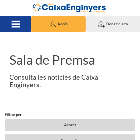
Salta al contingut principal
Accés
Dona't d'alta
S
Sala de Premsa
l
Consulta les notícies de Caixa
Enginyers.
i
d
Filtrar per:
N
Acords
e