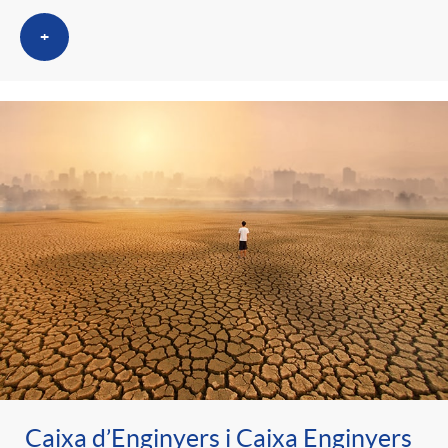
t
n
+
r
g
o
u
C
t
a
s
t
e
Caixa d’Enginyers i Caixa Enginyers