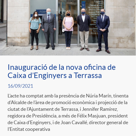
e
n
d
e
g
c
e
p
o
l
c
r
r
a
o
Inauguració de la nova oficina de
e
Caixa d’Enginyers a Terrassa
i
F
n
16/09/2021
n
L’acte ha comptat amb la presència de Núria Marín, tinenta
e
i
d’Alcalde de l’àrea de promoció econòmica i projecció de la
t
ciutat de l’Ajuntament de Terrassa, i Jennifer Ramírez,
s
regidora de Presidència, a més de Félix Masjuan, president
s
l
de Caixa d’Enginyers, i de Joan Cavallé, director general de
i
l’Entitat cooperativa
a