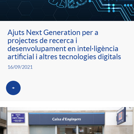
ó
t
l
r
p
e
i
Ajuts Next Generation per a
a
projectes de recerca i
e
n
c
desenvolupament en intel·ligència
S
artificial i altres tecnologies digitals
r
i
a
16/09/2021
a
c
d
d
+
l
a
o
o
a
t
A
r
d