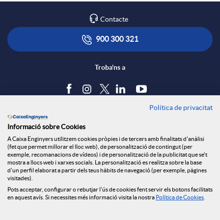
Contacte
900 300 321
Troba'ns a
Política de privacitat
Blog
Informació sobre Cookies
Tauler d'anuncis
A Caixa Enginyers utilitzem cookies pròpies i de tercers amb finalitats d'anàlisi
Política de cookies
(fet que permet millorar el lloc web), de personalització de contingut (per
Avís legal
exemple, recomanacions de vídeos) i de personalització de la publicitat que se't
mostra a llocs web i xarxes socials. La personalització es realitza sobre la base
Seguretat Online
d'un perfil elaborat a partir dels teus hàbits de navegació (per exemple, pàgines
Privacitat
visitades).
Canal denúncies
Pots acceptar, configurar o rebutjar l'ús de cookies fent servir els botons facilitats
en aquest avís. Si necessites més informació visita la nostra
Política de Cookies
.