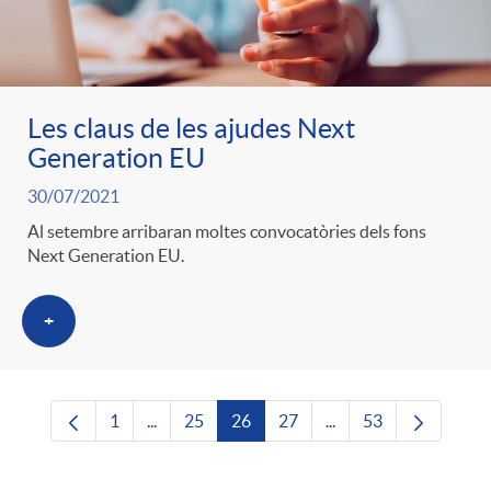
Les claus de les ajudes Next
Generation EU
30/07/2021
Al setembre arribaran moltes convocatòries dels fons
Next Generation EU.
+
1
...
25
26
27
...
53
Pàgina
Pàgines intermèdies Utilitzeu TAB per navega
Pàgina
Pàgina
Pàgina
Pàgines intermèdies U
Pàgina