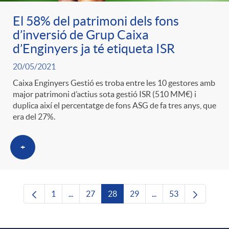
El 58% del patrimoni dels fons
d’inversió de Grup Caixa
d’Enginyers ja té etiqueta ISR
20/05/2021
Caixa Enginyers Gestió es troba entre les 10 gestores amb
major patrimoni d’actius sota gestió ISR (510 MM€) i
duplica així el percentatge de fons ASG de fa tres anys, que
era del 27%.
+
1
...
27
28
29
...
53
Pàgina
Pàgines intermèdies Utilitzeu TAB per navega
Pàgina
Pàgina
Pàgina
Pàgines intermèdies U
Pàgina