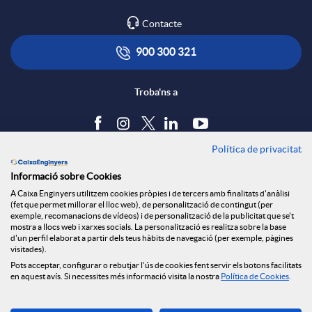
Contacte
900 300 321
Troba'ns a
Política de privacitat
Blog
Informació sobre Cookies
Tauler d'anuncis
A Caixa Enginyers utilitzem cookies pròpies i de tercers amb finalitats d'anàlisi
Política de cookies
(fet que permet millorar el lloc web), de personalització de contingut (per
Avís legal
exemple, recomanacions de vídeos) i de personalització de la publicitat que se't
mostra a llocs web i xarxes socials. La personalització es realitza sobre la base
Seguretat Online
d'un perfil elaborat a partir dels teus hàbits de navegació (per exemple, pàgines
Privacitat
visitades).
Pots acceptar, configurar o rebutjar l'ús de cookies fent servir els botons facilitats
Canal denúncies
en aquest avís. Si necessites més informació visita la nostra
Política de Cookies
.
Descarrega-la ara