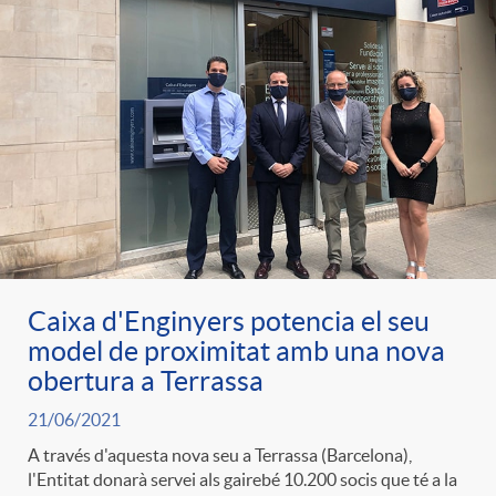
t
n
r
g
o
u
C
t
a
s
Caixa d'Enginyers potencia el seu
model de proximitat amb una nova
t
obertura a Terrassa
21/06/2021
e
A través d'aquesta nova seu a Terrassa (Barcelona),
l'Entitat donarà servei als gairebé 10.200 socis que té a la