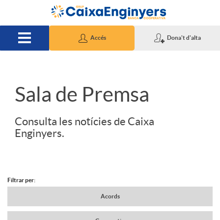
Salta al contingut principal
Accés
Dona't d'alta
S
Sala de Premsa
l
Consulta les notícies de Caixa
Enginyers.
i
d
Filtrar per:
N
Acords
e