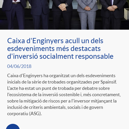
g
o
Caixa d'Enginyers acull un dels
r
esdeveniments més destacats
d'inversió socialment responsable
i
04/06/2018
Caixa d'Enginyers ha organitzat un dels esdeveniments
a
inicials de la sèrie de trobades organitzades per Spainsif.
L'acte ha estat un punt de trobada per debatre sobre
l'ecosistema de la inversió sostenible i, més concretament,
s
sobre la mitigació de riscos per a l'inversor mitjançant la
inclusió de criteris ambientals, socials i de govern
corporatiu (ASG).