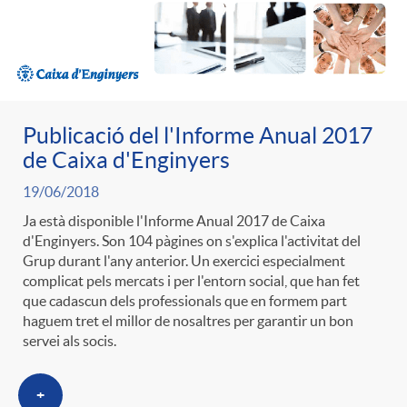
ó
t
l
r
p
e
i
a
e
n
Publicació del l'Informe Anual 2017
c
S
de Caixa d'Enginyers
r
i
19/06/2018
a
a
Ja està disponible l'Informe Anual 2017 de Caixa
d'Enginyers. Son 104 pàgines on s'explica l'activitat del
c
d
d
Grup durant l'any anterior. Un exercici especialment
l
complicat pels mercats i per l'entorn social, que han fet
a
que cadascun dels professionals que en formem part
o
o
haguem tret el millor de nosaltres per garantir un bon
a
servei als socis.
t
A
r
d
+