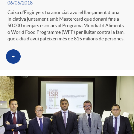
06/06/2018
t
n
Caixa d'Enginyers ha anunciat avui el llançament d'una
iniciativa juntament amb Mastercard que donarà fins a
r
50.000 menjars escolars al Programa Mundial d'Aliments
g
o World Food Programme (WFP) per lluitar contra la fam,
que a dia d'avui pateixen més de 815 milions de persones.
o
u
+
C
t
a
s
t
e