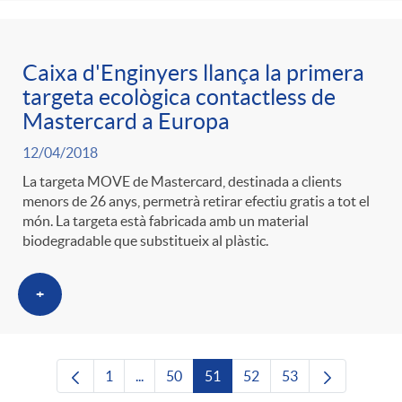
Caixa d'Enginyers llança la primera
targeta ecològica contactless de
Mastercard a Europa
12/04/2018
La targeta MOVE de Mastercard, destinada a clients
menors de 26 anys, permetrà retirar efectiu gratis a tot el
món. La targeta està fabricada amb un material
biodegradable que substitueix al plàstic.
+
1
...
50
51
52
53
Pàgina
Pàgines intermèdies Utilitzeu TAB per nave
Pàgina
Pàgina
Pàgina
Pàgina