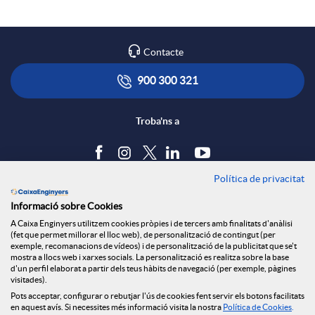
Contacte
900 300 321
Troba'ns a
Política de privacitat
Blog
Informació sobre Cookies
Tauler d'anuncis
A Caixa Enginyers utilitzem cookies pròpies i de tercers amb finalitats d'anàlisi
Política de cookies
(fet que permet millorar el lloc web), de personalització de contingut (per
Avís legal
exemple, recomanacions de vídeos) i de personalització de la publicitat que se't
mostra a llocs web i xarxes socials. La personalització es realitza sobre la base
Seguretat Online
d'un perfil elaborat a partir dels teus hàbits de navegació (per exemple, pàgines
Privacitat
visitades).
Pots acceptar, configurar o rebutjar l'ús de cookies fent servir els botons facilitats
Canal denúncies
en aquest avís. Si necessites més informació visita la nostra
Política de Cookies
.