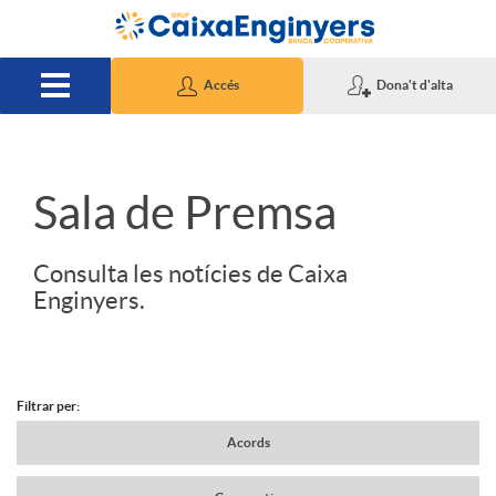
Salta al contingut principal
Accés
Dona't d'alta
S
Sala de Premsa
l
Consulta les notícies de Caixa
Enginyers.
i
d
Filtrar per:
N
Acords
e