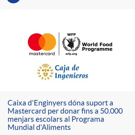
e
n
d
e
g
c
e
p
o
l
c
r
r
a
o
e
i
F
n
n
e
i
Caixa d'Enginyers dóna suport a
t
s
Mastercard per donar fins a 50.000
menjars escolars al Programa
s
l
i
Mundial d'Aliments
a