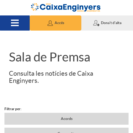
Salta al contingut principal
Accés
Dona't d'alta
S
Sala de Premsa
l
Consulta les notícies de Caixa
Enginyers.
i
d
Filtrar per:
N
Acords
e