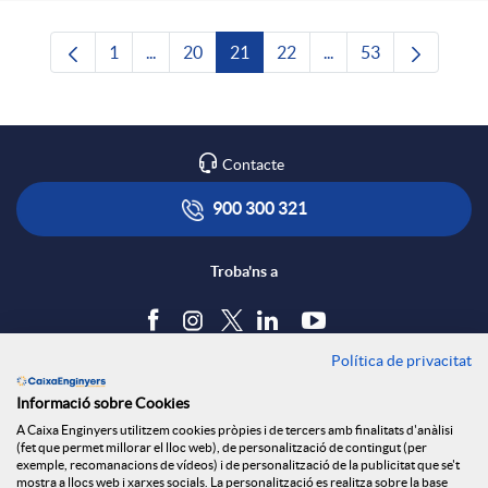
1
...
20
21
22
...
53
Pàgina
Pàgines intermèdies Utilitzeu TAB per navega
Pàgina
Pàgina
Pàgina
Pàgines intermèdies U
Pàgina
Contacte
900 300 321
Troba'ns a
Política de privacitat
Blog
Informació sobre Cookies
Tauler d'anuncis
A Caixa Enginyers utilitzem cookies pròpies i de tercers amb finalitats d'anàlisi
Política de cookies
(fet que permet millorar el lloc web), de personalització de contingut (per
Avís legal
exemple, recomanacions de vídeos) i de personalització de la publicitat que se't
mostra a llocs web i xarxes socials. La personalització es realitza sobre la base