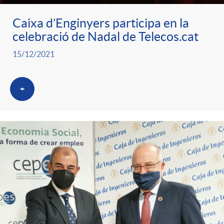
g
Caixa d’Enginyers participa en la
celebració de Nadal de Telecos.cat
o
15/12/2021
r
+
i
a
s