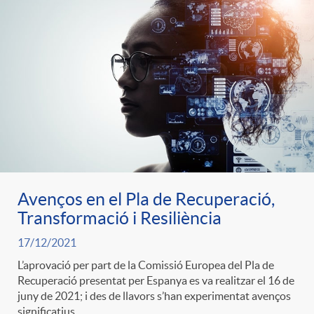
e
n
d
e
g
c
e
p
o
l
c
r
r
a
o
e
i
F
n
Avenços en el Pla de Recuperació,
n
Transformació i Resiliència
e
i
t
17/12/2021
s
L’aprovació per part de la Comissió Europea del Pla de
s
l
Recuperació presentat per Espanya es va realitzar el 16 de
i
juny de 2021; i des de llavors s’han experimentat avenços
a
significatius.