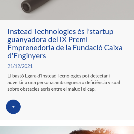
ó
t
l
r
p
e
i
Instead Technologies és l’startup
a
guanyadora del IX Premi
e
n
c
Emprenedoria de la Fundació Caixa
S
d'Enginyers
r
i
a
21/12/2021
a
El bastó Egara d’Instead Tecnologies pot detectar i
c
d
advertir a una persona amb ceguesa o deficiència visual
d
sobre obstacles aeris entre el maluc i el cap.
l
a
o
o
+
a
t
A
r
d