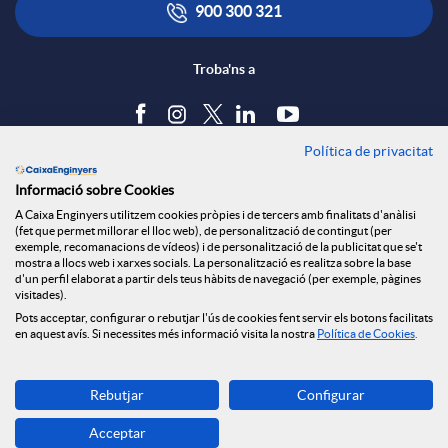
900 300 321
Troba'ns a
Política de privacitat
Blog
Informació sobre Cookies
Tauler d'anuncis
A Caixa Enginyers utilitzem cookies pròpies i de tercers amb finalitats d'anàlisi
Política de cookies
(fet que permet millorar el lloc web), de personalització de contingut (per
Avís legal
exemple, recomanacions de vídeos) i de personalització de la publicitat que se't
mostra a llocs web i xarxes socials. La personalització es realitza sobre la base
Seguretat Online
d'un perfil elaborat a partir dels teus hàbits de navegació (per exemple, pàgines
Privacitat
visitades).
Pots acceptar, configurar o rebutjar l'ús de cookies fent servir els botons facilitats
Canal denúncies
en aquest avís. Si necessites més informació visita la nostra
Política de Cookies
.
Descarrega-la ara
Rebutjar
Configurar
Banca MOBILE
Acceptar
© Grup Caixa Enginyers 2026