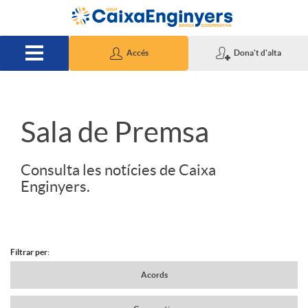
Salta al contingut principal
Accés
Dona't d'alta
S
Sala de Premsa
l
Consulta les notícies de Caixa
Enginyers.
i
d
Filtrar per:
N
Acords
e