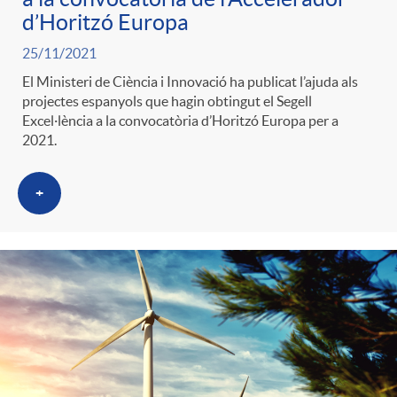
g
d’Horitzó Europa
25/11/2021
o
El Ministeri de Ciència i Innovació ha publicat l’ajuda als
projectes espanyols que hagin obtingut el Segell
Excel·lència a la convocatòria d’Horitzó Europa per a
r
2021.
i
+
a
s