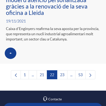
model d'atenció personalitzada
gràcies a la renovació de la seva
oficina a Lleida
19/11/2021
Caixa d'Enginyers reafirma la seva aposta per la província,
que representa un nucli industrial agroalimentari molt
important, un sector clau a Catalunya.
+
1
...
21
22
23
...
53
Pàgina
Pàgines intermèdies Utilitzeu TAB per navega
Pàgina
Pàgina
Pàgina
Pàgines intermèdies U
Pàgina
Contacte