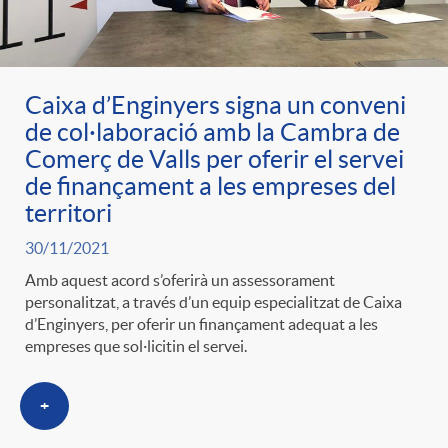
ó
t
l
r
p
e
i
Caixa d’Enginyers signa un conveni
a
de col·laboració amb la Cambra de
e
n
c
Comerç de Valls per oferir el servei
S
de finançament a les empreses del
r
i
territori
a
a
30/11/2021
c
d
d
Amb aquest acord s’oferirà un assessorament
l
personalitzat, a través d’un equip especialitzat de Caixa
d’Enginyers, per oferir un finançament adequat a les
a
o
o
empreses que sol·licitin el servei.
a
t
A
r
+
d