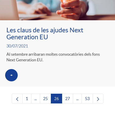
Les claus de les ajudes Next
Generation EU
30/07/2021
Al setembre arribaran moltes convocatòries dels fons
Next Generation EU.
+
1
...
25
26
27
...
53
Pàgina
Pàgines intermèdies Utilitzeu TAB per navega
Pàgina
Pàgina
Pàgina
Pàgines intermèdies U
Pàgina