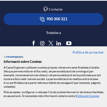
Contacte
900 300 321
Troba'ns a
Política de privacitat
Blog
Informació sobre Cookies
Tauler d'anuncis
A Caixa Enginyers utilitzem cookies pròpies i de tercers amb finalitats d'anàlisi
Política de cookies
(fet que permet millorar el lloc web), de personalització de contingut (per
Avís legal
exemple, recomanacions de vídeos) i de personalització de la publicitat que se't
mostra a llocs web i xarxes socials. La personalització es realitza sobre la base
Seguretat Online
d'un perfil elaborat a partir dels teus hàbits de navegació (per exemple, pàgines
Privacitat
visitades).
Canal denúncies
Pots acceptar, configurar o rebutjar l'ús de cookies fent servir els botons facilitats
en aquest avís. Si necessites més informació visita la nostra
Política de Cookies
.