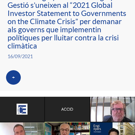
g
Gestió s’uneixen al “2021 Global
Investor Statement to Governments
on the Climate Crisis” per demanar
o
als governs que implementin
polítiques per lluitar contra la crisi
r
climàtica
16/09/2021
i
+
a
s