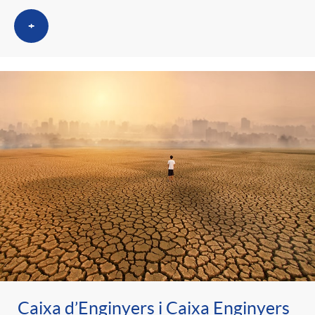
t
n
+
r
g
o
u
C
t
a
s
t
e
Caixa d’Enginyers i Caixa Enginyers