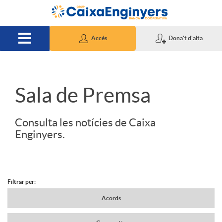
Salta al contingut principal
Accés
Dona't d'alta
S
Sala de Premsa
l
Consulta les notícies de Caixa
Enginyers.
i
d
Filtrar per:
N
Acords
e