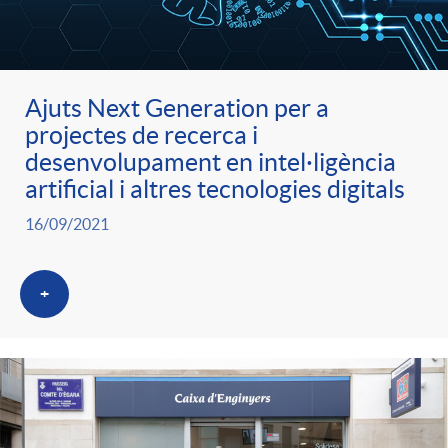
ó
t
l
r
p
e
i
Ajuts Next Generation per a
a
projectes de recerca i
e
n
c
desenvolupament en intel·ligència
S
artificial i altres tecnologies digitals
r
i
a
16/09/2021
a
c
d
d
+
l
a
o
o
a
t
A
r
d