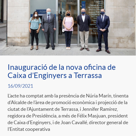
e
n
d
e
g
c
e
p
o
l
c
r
r
a
o
Inauguració de la nova oficina de
e
Caixa d’Enginyers a Terrassa
i
F
n
16/09/2021
n
L’acte ha comptat amb la presència de Núria Marín, tinenta
e
i
d’Alcalde de l’àrea de promoció econòmica i projecció de la
t
ciutat de l’Ajuntament de Terrassa, i Jennifer Ramírez,
s
regidora de Presidència, a més de Félix Masjuan, president
s
l
de Caixa d’Enginyers, i de Joan Cavallé, director general de
i
l’Entitat cooperativa
a