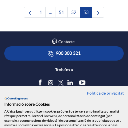
1
...
51
52
53
Pàgina
Pàgines intermèdies Utilitzeu TAB per n
Pàgina
Pàgina
Pàgina
Contacte
900 300 321
Troba'ns a
Política de privacitat
Blog
Informació sobre Cookies
Tauler d'anuncis
A Caixa Enginyers utilitzem cookies pròpies i de tercers amb finalitats d'anàlisi
Política de cookies
(fet que permet millorar el lloc web), de personalització de contingut (per
Avís legal
exemple, recomanacions de vídeos) i de personalització de la publicitat que se't
mostra a llocs web i xarxes socials. La personalització es realitza sobre la base
Seguretat Online