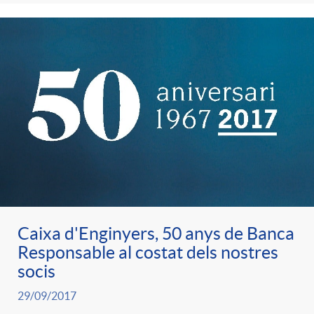
e
n
d
e
g
c
e
p
o
l
c
r
r
a
o
e
i
F
n
n
Caixa d'Enginyers, 50 anys de Banca
e
i
t
Responsable al costat dels nostres
s
socis
s
l
i
29/09/2017
a