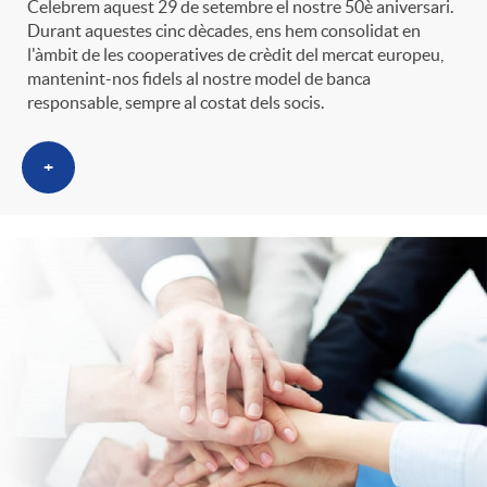
Celebrem aquest 29 de setembre el nostre 50è aniversari.
t
n
Durant aquestes cinc dècades, ens hem consolidat en
l'àmbit de les cooperatives de crèdit del mercat europeu,
mantenint-nos fidels al nostre model de banca
r
g
responsable, sempre al costat dels socis.
o
u
+
C
t
a
s
t
e