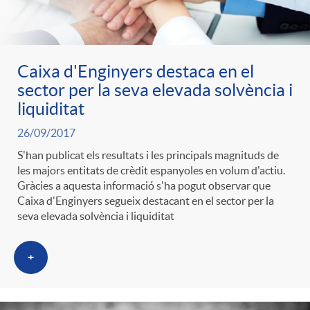
g
o
Caixa d'Enginyers destaca en el
sector per la seva elevada solvència i
r
liquiditat
26/09/2017
i
S'han publicat els resultats i les principals magnituds de
les majors entitats de crèdit espanyoles en volum d'actiu.
Gràcies a aquesta informació s'ha pogut observar que
a
Caixa d'Enginyers segueix destacant en el sector per la
seva elevada solvència i liquiditat
s
+