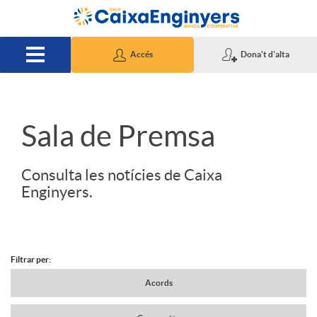
Salta al contingut principal
Accés
Dona't d'alta
S
Sala de Premsa
l
Consulta les notícies de Caixa
Enginyers.
i
d
Filtrar per:
N
Acords
e