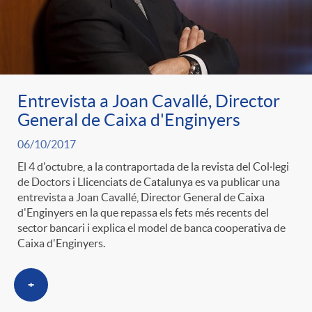
ó
t
l
r
p
e
i
a
e
n
Entrevista a Joan Cavallé, Director
c
General de Caixa d'Enginyers
S
r
i
06/10/2017
a
a
El 4 d'octubre, a la contraportada de la revista del Col·legi
de Doctors i Llicenciats de Catalunya es va publicar una
c
d
d
entrevista a Joan Cavallé, Director General de Caixa
l
d'Enginyers en la que repassa els fets més recents del
sector bancari i explica el model de banca cooperativa de
a
o
o
Caixa d'Enginyers.
a
t
A
r
+
d